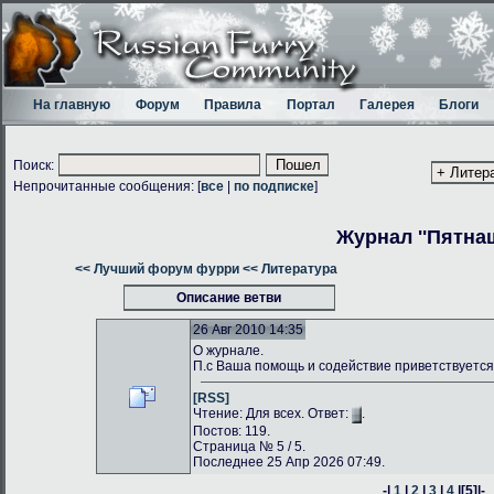
На главную
Форум
Правила
Портал
Галерея
Блоги
Поиск:
Непрочитанные сообщения: [
все
|
по подписке
]
Журнал ''Пятнаш
<< Лучший форум фурри
<< Литература
Описание ветви
26 Авг 2010 14:35
О журнале.
П.с Ваша помощь и содействие приветствуется
[RSS]
Чтение: Для всех. Ответ:
.
Постов: 119.
Страница № 5 / 5.
Последнее 25 Апр 2026 07:49.
-|
1
|
2
|
3
|
4
|
[5]
|-