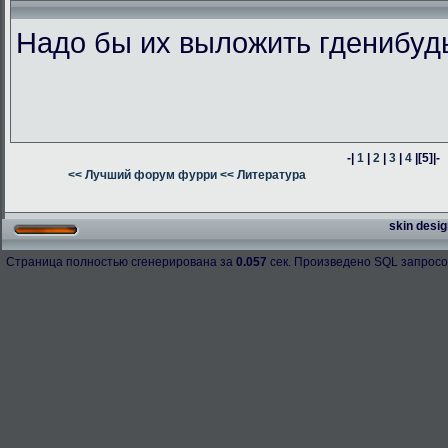
Надо бы их выложить гденибуд
-|
1
|
2
|
3
|
4
|
[5]
|-
<< Лучший форум фурри
<< Литература
skin desig
Страница полностью сгенерирована за
0.057
сек. Произведено SQL запросо