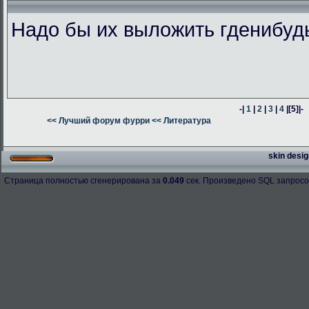
Надо бы их выложить гденибуд
-|
1
|
2
|
3
|
4
|
[5]
|-
<< Лучший форум фурри
<< Литература
skin desig
Страница полностью сгенерирована за
0.049
сек. Произведено SQL запросо