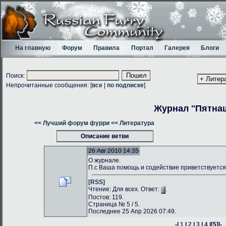
На главную
Форум
Правила
Портал
Галерея
Блоги
Поиск:
Непрочитанные сообщения: [
все
|
по подписке
]
Журнал ''Пятнаш
<< Лучший форум фурри
<< Литература
Описание ветви
26 Авг 2010 14:35
О журнале.
П.с Ваша помощь и содействие приветствуется
[RSS]
Чтение: Для всех. Ответ:
.
Постов: 119.
Страница № 5 / 5.
Последнее 25 Апр 2026 07:49.
-|
1
|
2
|
3
|
4
|
[5]
|-