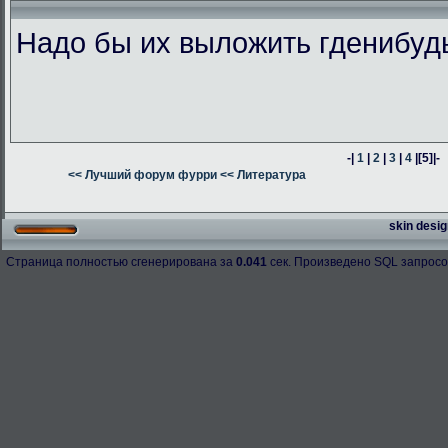
Надо бы их выложить гденибуд
-|
1
|
2
|
3
|
4
|
[5]
|-
<< Лучший форум фурри
<< Литература
skin desig
Страница полностью сгенерирована за
0.041
сек. Произведено SQL запросо