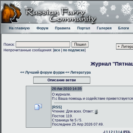
На главную
Форум
Правила
Портал
Галерея
Блоги
Поиск:
Непрочитанные сообщения: [
все
|
по подписке
]
Журнал ''Пятнаш
<< Лучший форум фурри
<< Литература
Описание ветви
26 Авг 2010 14:35
О журнале.
П.с Ваша помощь и содействие приветствуется
[RSS]
Чтение: Для всех. Ответ:
.
Постов: 119.
Страница № 5 / 5.
Последнее 25 Апр 2026 07:49.
-|
1
|
2
|
3
|
4
|
[5]
|-