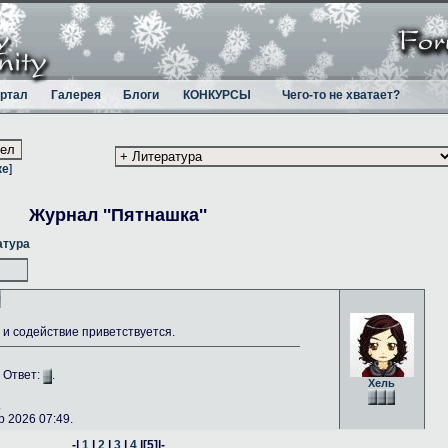
ртал
Галерея
Блоги
КОНКУРСЫ
Чего-то не хватает?
ке
]
Журнал ''Пятнашка''
атура
и содействие приветствуется.
. Ответ:
.
Хель
.
 2026 07:49.
-|
1
|
2
|
3
|
4
|
[5]
|-