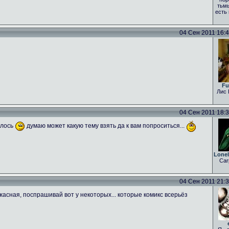
тьмы
есть
04 Сен 2011 16:43
Fu
Лис 
04 Сен 2011 18:31
алось
думаю может какую тему взять да к вам попроситься...
Lone
Car
04 Сен 2011 21:35
асная, поспрашивай вот у некоторых... которые комикс всерьёз