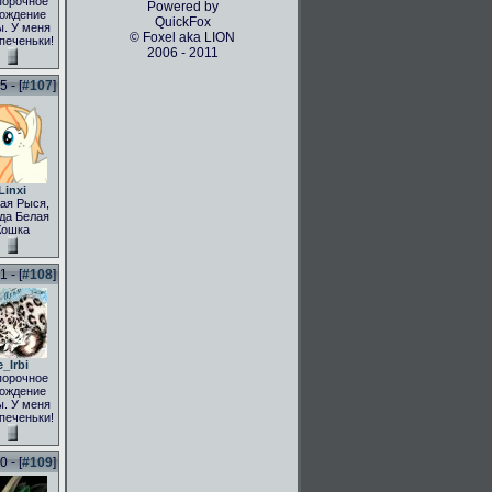
порочное
Powered by
ождение
QuickFox
. У меня
© Foxel aka LION
 печеньки!
2006 - 2011
 - [
#107
]
Linxi
ая Рыся,
да Белая
Кошка
 - [
#108
]
e_Irbi
порочное
ождение
. У меня
 печеньки!
 - [
#109
]