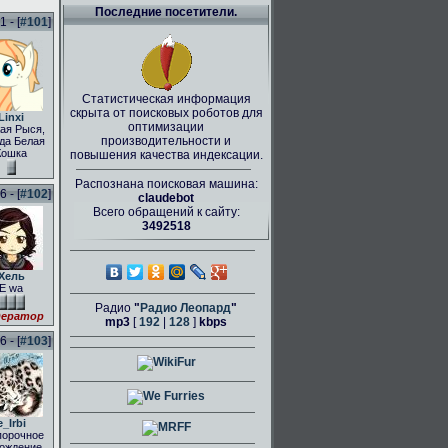
Последние посетители.
 - [
#101
]
Статистическая информация
скрыта от поисковых роботов для
Linxi
оптимизации
ая Рыся,
производительности и
да Белая
Кошка
повышения качества индексации.
Распознана поисковая машина:
 - [
#102
]
claudebot
Всего обращений к сайту:
3492518
Хель
E wa
Радио
"
Радио Леопард
"
ератор
mp3
[
192
|
128
]
kbps
 - [
#103
]
e_Irbi
порочное
ождение