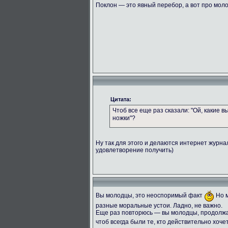
Поклон — это явный перебор, а вот про мол
Цитата:
Чтоб все еще раз сказали: "Ой, какие 
ножки"?
Ну так для этого и делаются интернет журн
удовлетворение получить)
Вы молодцы, это неоспоримый факт
Но м
разные моральные устои. Ладно, не важно.
Еще раз повторюсь — вы молодцы, продолжай
чтоб всегда были те, кто действительно хоче