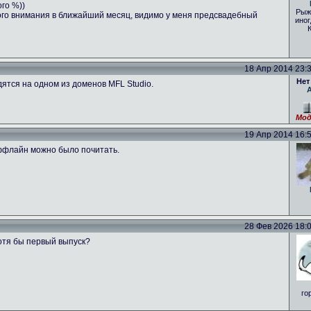
ого %))
Рыж
ого внимания в ближайший месяц, видимо у меня предсвадебный
иног
18 Апр 2014 23:39
Нет
ятся на одном из доменов MFL Studio.
Мод
19 Апр 2014 16:53
оффлайн можно было почитать.
28 Фев 2026 18:01
отя бы первый выпуск?
го