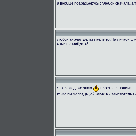
а вообще подразберусь с учёбой сначала, а
Любой журнал делать нелегко. На личной шку
сами попробуйте!
Я верю и даже знаю
Просто не понимаю, 
какие вы молодцы, ой какие вы замечательны