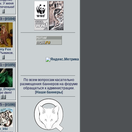
. У меня
 печеньки!
 - [
#104
]
rry Fox
Рыжиков.
 - [
#105
]
По всем вопросам касательно
размещения баннеров на форуме
обращаться к администрации.
ly_Dragon
[
Наши баннеры
]
pe diem!
 - [
#106
]
e_Irbi