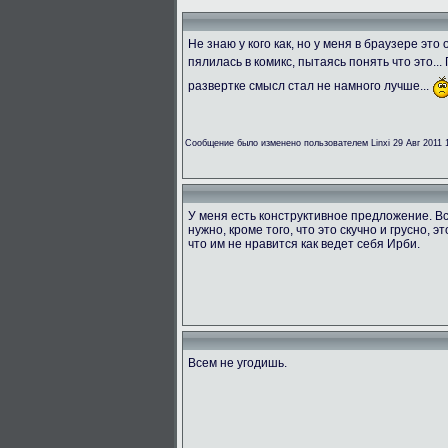
Не знаю у кого как, но у меня в браузере эт
пялилась в комикс, пытаясь понять что это...
развертке смысл стал не намного лучше...
Сообщение было изменено пользователем Linxi 29 Авг 2011 
У меня есть конструктивное предложение. Вс
нужно, кроме того, что это скучно и грусно, э
что им не нравится как ведет себя Ирби.
Всем не угодишь.