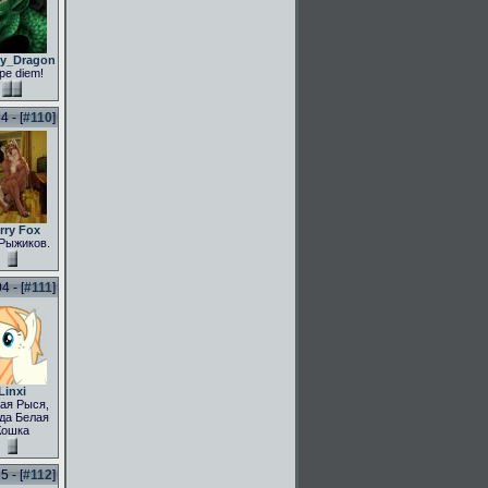
ly_Dragon
pe diem!
 - [
#110
]
rry Fox
Рыжиков.
 - [
#111
]
Linxi
ая Рыся,
да Белая
Кошка
 - [
#112
]