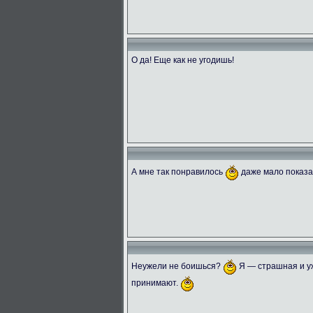
О да! Еще как не угодишь!
А мне так понравилось
даже мало показ
Неужели не боишься?
Я — страшная и уж
принимают.