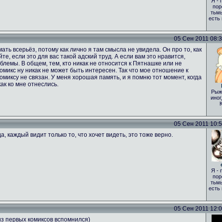
Я - 
пор
тьмы
есть
05 Сен 2011 08:35
ать всерьёз, потому как лично я там смысла не увидела. Он про то, как
те, если это для вас такой адский труд. А если вам это нравится,
лемы. В общем, тем, кто никак не относится к Пятнашке или не
 комикс ну никак не может быть интересен. Так что мое отношение к
комиксу не связан. У меня хорошая память, и я помню тот момент, когда
ак ко мне отнеслись.
Рыж
иног
05 Сен 2011 10:51
а, каждый видит только то, что хочет видеть, это тоже верно.
Я - 
пор
тьмы
есть
05 Сен 2011 12:00
из первых комиксов вспомнился)