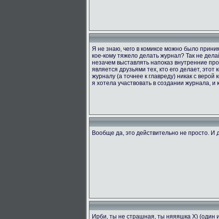
Я не знаю, чего в комиксе можно было приним
кое-кому тяжело делать журнал? Так не делай
незачем выставлять напоказ внутренние проб
является друзьями тех, кто его делает, этот
журналу (а точнее к главреду) никак с верой 
я хотела участвовать в создании журнала, и к
Вообще да, это действительно не просто. И д
Ирби, ты не страшная, ты няяяшка X) (один 