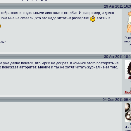
29 Авг 2011 16:31
о отображается отдельными листками в столбик. И, например, я долго
 Пока мне не сказали, что это надо читать в развертке
Хотя и в
Рыж
иног
17:27
30 Авг 2011 10:16
е уже давно поняли, что Ирби не добрая, в комиксе этого повторять не
то понижает авторитет. Многие и так не хотят читать журнал из-за того,
Мод
04 Сен 2011 09:46
Я - 
пор