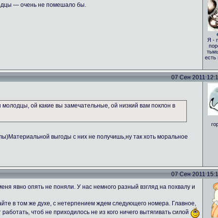
одцы — очень не помешало бы.
Я - 
пор
тьмы
есть
07 Сен 2011 12:17
вы молодцы, ой какие вы замечательные, ой низкий вам поклон в
го
алы)Материальной выгоды с них не получишь,ну так хоть моральное
07 Сен 2011 15:18
еня явно опять не поняли. У нас немного разный взгляд на похвалу и
те в том же духе, с нетерпением ждем следующего номера. Главное,
т работать, чтоб не приходилось не из кого ничего вытягивать силой