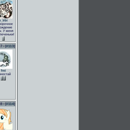
e_Irbi
порочное
ождение
. У меня
 печеньки!
 - [
#113
]
frei
рностай
 - [
#114
]