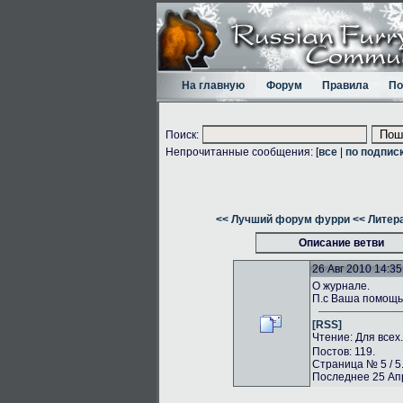
На главную
Форум
Правила
По
Поиск:
Непрочитанные сообщения: [
все
|
по подпис
<< Лучший форум фурри
<< Литер
Описание ветви
26 Авг 2010 14:35
О журнале.
П.с Ваша помощь 
[RSS]
Чтение: Для всех
Постов: 119.
Страница № 5 / 5
Последнее 25 Апр