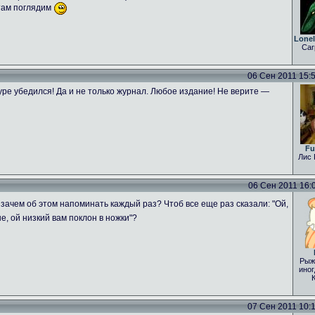
 там поглядим
Lone
Car
06 Сен 2011 15:54
ре убедился! Да и не только журнал. Любое издание! Не верите —
Fu
Лис 
06 Сен 2011 16:04
зачем об этом напоминать каждый раз? Чтоб все еще раз сказали: "Ой,
е, ой низкий вам поклон в ножки"?
Рыж
иног
07 Сен 2011 10:15