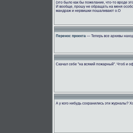
(это было как бы пожелание, что-то вроде эт
И вообще, прошу не обращать на меня особ
мандраж и нервишки пошаливают о.О
Перенос проекта
— Теперь все архивы наход
Скачал себе "на всякий пожарный". Чтоб и 
А у кого нибудь сохранились эти журналы? Х