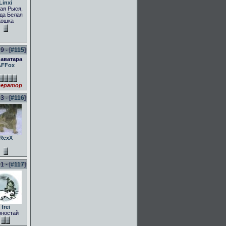
Linxi
ая Рыся,
да Белая
Кошка
 - [
#115
]
 аватара
AFFox
ератор
 - [
#116
]
RexX
 - [
#117
]
frei
рностай