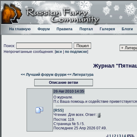
На главную
Форум
Правила
Портал
Галерея
Блоги
Поиск:
Непрочитанные сообщения: [
все
|
по подписке
]
Журнал ''Пятнаш
<< Лучший форум фурри
<< Литература
Описание ветви
26 Авг 2010 14:35
О журнале.
П.с Ваша помощь и содействие приветствуется
[RSS]
Чтение: Для всех. Ответ:
.
Постов: 119.
Страница № 5 / 5.
Последнее 25 Апр 2026 07:49.
-|
1
|
2
|
3
|
4
|
[5]
|-