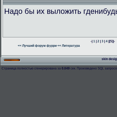
Надо бы их выложить гденибуд
-|
1
|
2
|
3
|
4
|
[5]
|-
<< Лучший форум фурри
<< Литература
skin desig
Страница полностью сгенерирована за
0.049
сек. Произведено SQL запросо