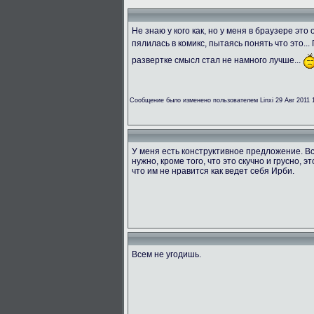
Не знаю у кого как, но у меня в браузере эт
пялилась в комикс, пытаясь понять что это...
развертке смысл стал не намного лучше...
Сообщение было изменено пользователем Linxi 29 Авг 2011 
У меня есть конструктивное предложение. Вс
нужно, кроме того, что это скучно и грусно, э
что им не нравится как ведет себя Ирби.
Всем не угодишь.