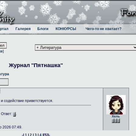
ртал
Галерея
Блоги
КОНКУРСЫ
Чего-то не хватает?
ке
]
Журнал ''Пятнашка''
атура
и содействие приветствуется.
. Ответ:
.
Хель
.
 2026 07:49.
-|
1
|
2
|
3
|
4
|
[5]
|-