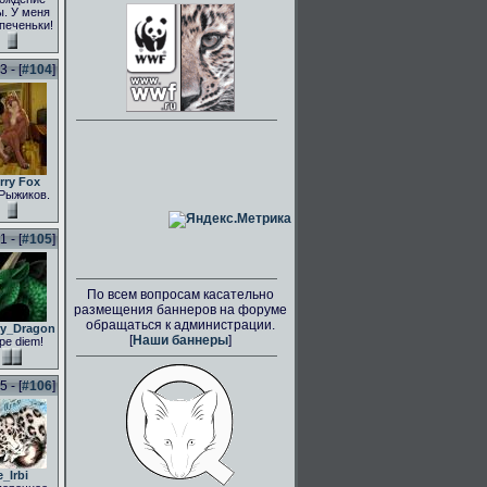
. У меня
 печеньки!
 - [
#104
]
rry Fox
Рыжиков.
 - [
#105
]
По всем вопросам касательно
размещения баннеров на форуме
обращаться к администрации.
ly_Dragon
[
Наши баннеры
]
pe diem!
 - [
#106
]
e_Irbi