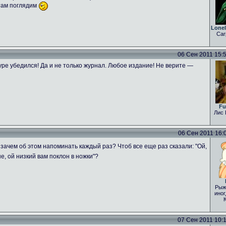
 там поглядим
Lone
Car
06 Сен 2011 15:54
ре убедился! Да и не только журнал. Любое издание! Не верите —
Fu
Лис 
06 Сен 2011 16:04
зачем об этом напоминать каждый раз? Чтоб все еще раз сказали: "Ой,
е, ой низкий вам поклон в ножки"?
Рыж
иног
07 Сен 2011 10:15