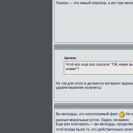
Поклон — это явный перебор, а вот про мол
Цитата:
Чтоб все еще раз сказали: "Ой, какие 
ножки"?
Ну так для этого и делаются интернет журн
удовлетворение получить)
Вы молодцы, это неоспоримый факт
Но м
разные моральные устои. Ладно, не важно.
Еще раз повторюсь — вы молодцы, продолжай
чтоб всегда были те, кто действительно хоче