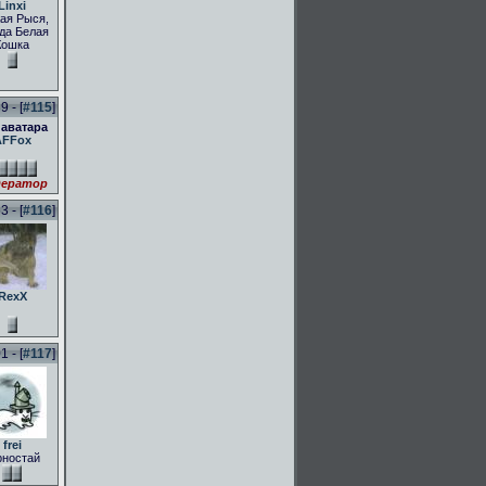
Linxi
ая Рыся,
да Белая
Кошка
 - [
#115
]
 аватара
AFFox
ератор
 - [
#116
]
RexX
 - [
#117
]
frei
рностай