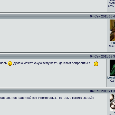
тьмы
есть
04 Сен 2011 16:43
Fu
Лис 
04 Сен 2011 18:31
алось
думаю может какую тему взять да к вам попроситься...
Lone
Car
04 Сен 2011 21:35
асная, поспрашивай вот у некоторых... которые комикс всерьёз