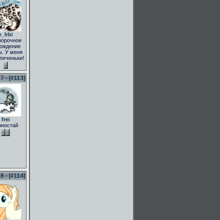
e_Irbi
порочное
ождение
. У меня
 печеньки!
 - [
#113
]
frei
рностай
 - [
#114
]