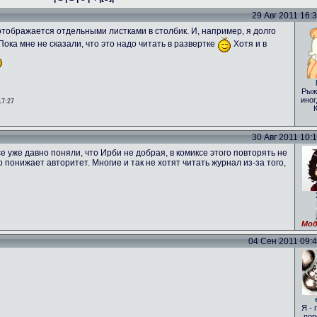
29 Авг 2011 16:31
о отображается отдельными листками в столбик. И, например, я долго
 Пока мне не сказали, что это надо читать в развертке
Хотя и в
Рыж
иног
17:27
30 Авг 2011 10:16
е уже давно поняли, что Ирби не добрая, в комиксе этого повторять не
то понижает авторитет. Многие и так не хотят читать журнал из-за того,
Мод
04 Сен 2011 09:46
Я - 
пор