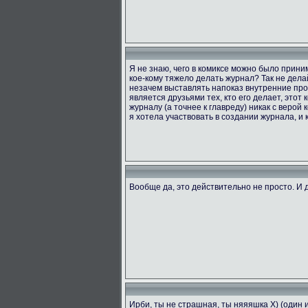
Я не знаю, чего в комиксе можно было приним
кое-кому тяжело делать журнал? Так не делай
незачем выставлять напоказ внутренние проб
является друзьями тех, кто его делает, этот
журналу (а точнее к главреду) никак с верой 
я хотела участвовать в создании журнала, и к
Вообще да, это действительно не просто. И д
Ирби, ты не страшная, ты няяяшка X) (один 