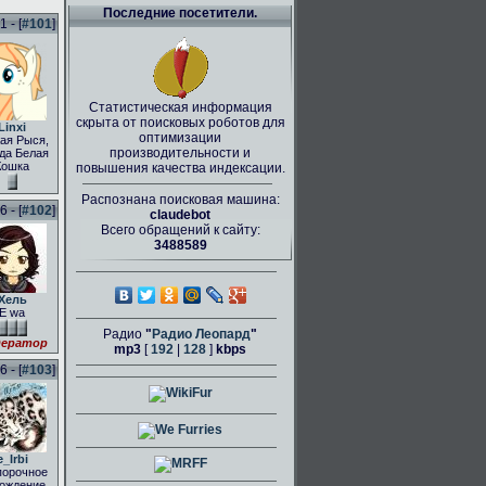
Последние посетители.
 - [
#101
]
Статистическая информация
скрыта от поисковых роботов для
Linxi
оптимизации
ая Рыся,
производительности и
да Белая
Кошка
повышения качества индексации.
Распознана поисковая машина:
 - [
#102
]
claudebot
Всего обращений к сайту:
3488589
Хель
E wa
Радио
"
Радио Леопард
"
ератор
mp3
[
192
|
128
]
kbps
 - [
#103
]
e_Irbi
порочное
ождение