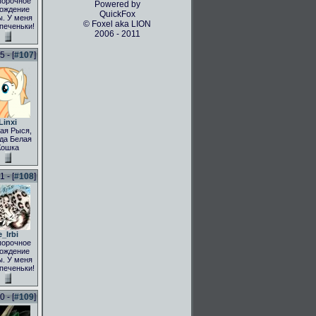
порочное
Powered by
ождение
QuickFox
. У меня
© Foxel aka LION
 печеньки!
2006 - 2011
 - [
#107
]
Linxi
ая Рыся,
да Белая
Кошка
 - [
#108
]
e_Irbi
порочное
ождение
. У меня
 печеньки!
 - [
#109
]