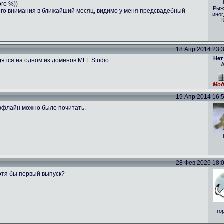
ого %))
Рыж
ого внимания в ближайший месяц, видимо у меня предсвадебный
иног
18 Апр 2014 23:39
Нет
ятся на одном из доменов MFL Studio.
Мод
19 Апр 2014 16:53
оффлайн можно было почитать.
28 Фев 2026 18:01
отя бы первый выпуск?
го