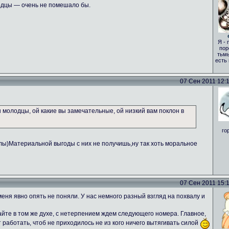
одцы — очень не помешало бы.
Я - 
пор
тьмы
есть
07 Сен 2011 12:17
вы молодцы, ой какие вы замечательные, ой низкий вам поклон в
го
алы)Материальной выгоды с них не получишь,ну так хоть моральное
07 Сен 2011 15:18
еня явно опять не поняли. У нас немного разный взгляд на похвалу и
те в том же духе, с нетерпением ждем следующего номера. Главное,
т работать, чтоб не приходилось не из кого ничего вытягивать силой