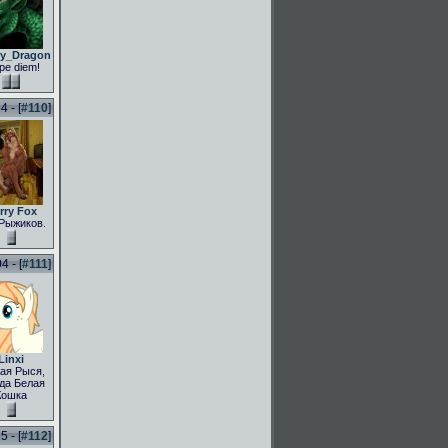
ly_Dragon
pe diem!
 - [
#110
]
rry Fox
Рыжиков.
 - [
#111
]
Linxi
ая Рыся,
да Белая
Кошка
 - [
#112
]