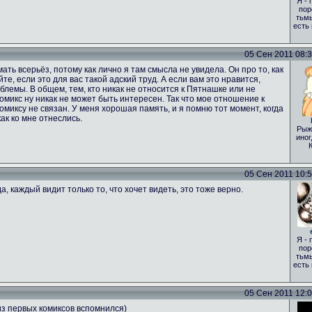
Я - 
пор
тьмы
есть
05 Сен 2011 08:35
ать всерьёз, потому как лично я там смысла не увидела. Он про то, как
те, если это для вас такой адский труд. А если вам это нравится,
лемы. В общем, тем, кто никак не относится к Пятнашке или не
 комикс ну никак не может быть интересен. Так что мое отношение к
комиксу не связан. У меня хорошая память, и я помню тот момент, когда
ак ко мне отнеслись.
Рыж
иног
05 Сен 2011 10:51
а, каждый видит только то, что хочет видеть, это тоже верно.
Я - 
пор
тьмы
есть
05 Сен 2011 12:00
из первых комиксов вспомнился)