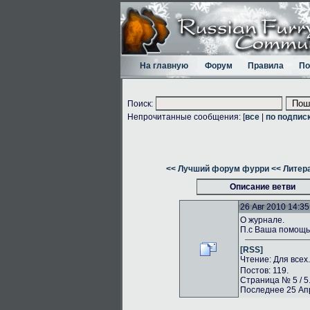
На главную
Форум
Правила
По
Поиск:
Непрочитанные сообщения: [
все
|
по подпис
<< Лучший форум фурри
<< Литер
Описание ветви
26 Авг 2010 14:35
О журнале.
П.с Ваша помощь 
[RSS]
Чтение: Для всех
Постов: 119.
Страница № 5 / 5
Последнее 25 Апр