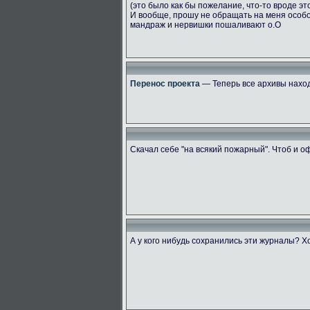
(это было как бы пожелание, что-то вроде эт
И вообще, прошу не обращать на меня особ
мандраж и нервишки пошаливают о.О
Перенос проекта
— Теперь все архивы наход
Скачал себе "на всякий пожарный". Чтоб и 
А у кого нибудь сохранились эти журналы? Х