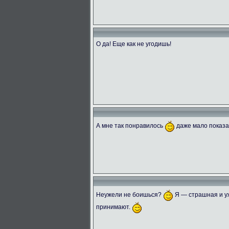
О да! Еще как не угодишь!
А мне так понравилось
даже мало показ
Неужели не боишься?
Я — страшная и уж
принимают.