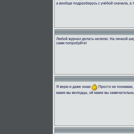
а вообще подразберусь с учёбой сначала, а
Любой журнал делать нелегко. На личной шку
сами попробуйте!
Я верю и даже знаю
Просто не понимаю, 
какие вы молодцы, ой какие вы замечательны