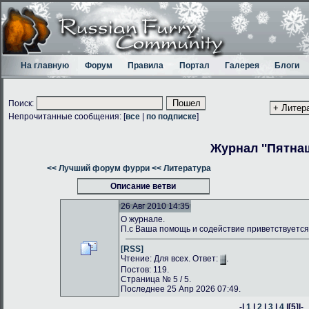
На главную
Форум
Правила
Портал
Галерея
Блоги
Поиск:
Непрочитанные сообщения: [
все
|
по подписке
]
Журнал ''Пятнаш
<< Лучший форум фурри
<< Литература
Описание ветви
26 Авг 2010 14:35
О журнале.
П.с Ваша помощь и содействие приветствуется
[RSS]
Чтение: Для всех. Ответ:
.
Постов: 119.
Страница № 5 / 5.
Последнее 25 Апр 2026 07:49.
-|
1
|
2
|
3
|
4
|
[5]
|-