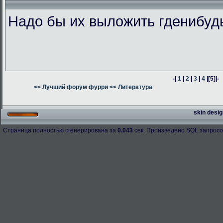
Надо бы их выложить гденибуд
-|
1
|
2
|
3
|
4
|
[5]
|-
<< Лучший форум фурри
<< Литература
skin desig
Страница полностью сгенерирована за
0.043
сек. Произведено SQL запросо