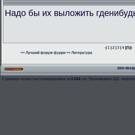
Надо бы их выложить гденибуд
-|
1
|
2
|
3
|
4
|
[5]
|-
<< Лучший форум фурри
<< Литература
skin desig
Страница полностью сгенерирована за
0.044
сек. Произведено SQL запросо