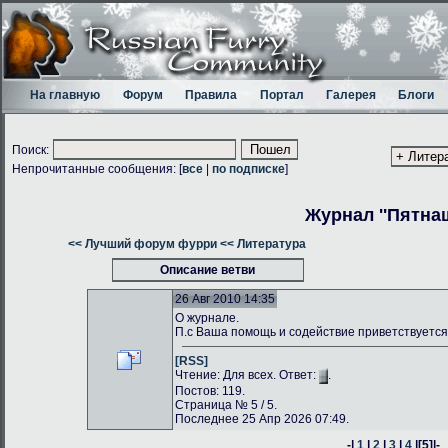
На главную
Форум
Правила
Портал
Галерея
Блоги
Поиск:
Непрочитанные сообщения: [
все
|
по подписке
]
Журнал ''Пятнаш
<< Лучший форум фурри
<< Литература
Описание ветви
26 Авг 2010 14:35
О журнале.
П.с Ваша помощь и содействие приветствуется
[RSS]
Чтение: Для всех. Ответ:
.
Постов: 119.
Страница № 5 / 5.
Последнее 25 Апр 2026 07:49.
-|
1
|
2
|
3
|
4
|
[5]
|-