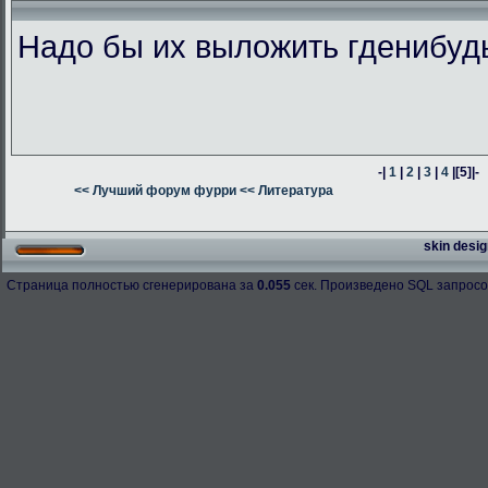
Надо бы их выложить гденибуд
-|
1
|
2
|
3
|
4
|
[5]
|-
<< Лучший форум фурри
<< Литература
skin desig
Страница полностью сгенерирована за
0.055
сек. Произведено SQL запросо