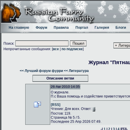
На главную
Форум
Правила
Портал
Галерея
Блоги
Поиск:
Непрочитанные сообщения: [
все
|
по подписке
]
Журнал ''Пятнаш
<< Лучший форум фурри
<< Литература
Описание ветви
26 Авг 2010 14:35
О журнале.
П.с Ваша помощь и содействие приветствуется
[RSS]
Чтение: Для всех. Ответ:
.
Постов: 119.
Страница № 5 / 5.
Последнее 25 Апр 2026 07:49.
-|
1
|
2
|
3
|
4
|
[5]
|-