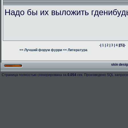
Надо бы их выложить гденибуд
-|
1
|
2
|
3
|
4
|
[5]
|-
<< Лучший форум фурри
<< Литература
skin desig
Страница полностью сгенерирована за
0.054
сек. Произведено SQL запросо