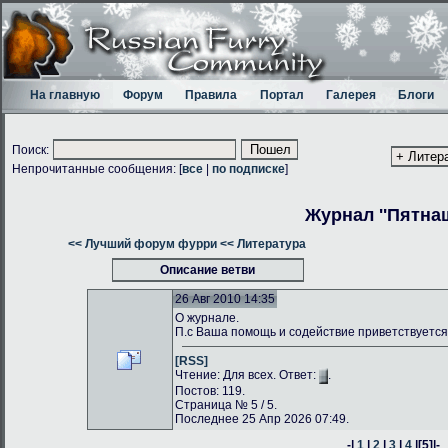
На главную
Форум
Правила
Портал
Галерея
Блоги
Поиск:
Непрочитанные сообщения: [
все
|
по подписке
]
Журнал ''Пятнаш
<< Лучший форум фурри
<< Литература
Описание ветви
26 Авг 2010 14:35
О журнале.
П.с Ваша помощь и содействие приветствуется
[RSS]
Чтение: Для всех. Ответ:
.
Постов: 119.
Страница № 5 / 5.
Последнее 25 Апр 2026 07:49.
-|
1
|
2
|
3
|
4
|
[5]
|-