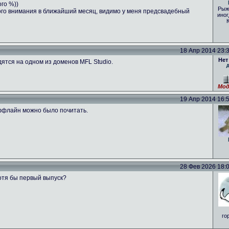
ого %))
Рыж
ого внимания в ближайший месяц, видимо у меня предсвадебный
иног
18 Апр 2014 23:39
Нет
ятся на одном из доменов MFL Studio.
Мод
19 Апр 2014 16:53
оффлайн можно было почитать.
28 Фев 2026 18:01
отя бы первый выпуск?
го