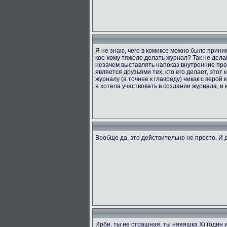
Я не знаю, чего в комиксе можно было приним
кое-кому тяжело делать журнал? Так не делай
незачем выставлять напоказ внутренние проб
является друзьями тех, кто его делает, этот
журналу (а точнее к главреду) никак с верой 
я хотела участвовать в создании журнала, и к
Вообще да, это действительно не просто. И д
Ирби, ты не страшная, ты няяяшка X) (один 