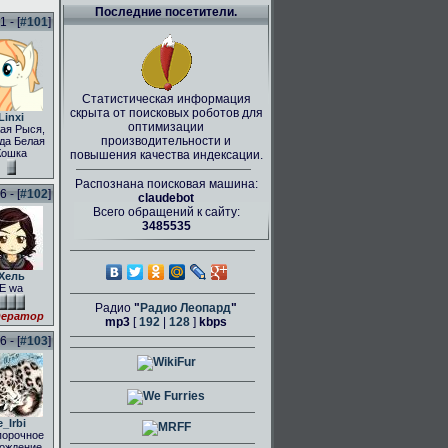
Последние посетители.
 - [
#101
]
Статистическая информация
скрыта от поисковых роботов для
Linxi
оптимизации
ая Рыся,
производительности и
да Белая
Кошка
повышения качества индексации.
Распознана поисковая машина:
 - [
#102
]
claudebot
Всего обращений к сайту:
3485535
Хель
E wa
Радио
"
Радио Леопард
"
ератор
mp3
[
192
|
128
]
kbps
 - [
#103
]
e_Irbi
порочное
ождение