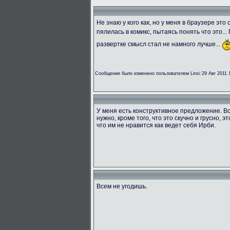
Не знаю у кого как, но у меня в браузере эт
пялилась в комикс, пытаясь понять что это...
развертке смысл стал не намного лучше...
Сообщение было изменено пользователем Linxi 29 Авг 2011 
У меня есть конструктивное предложение. Вс
нужно, кроме того, что это скучно и грусно, э
что им не нравится как ведет себя Ирби.
Всем не угодишь.