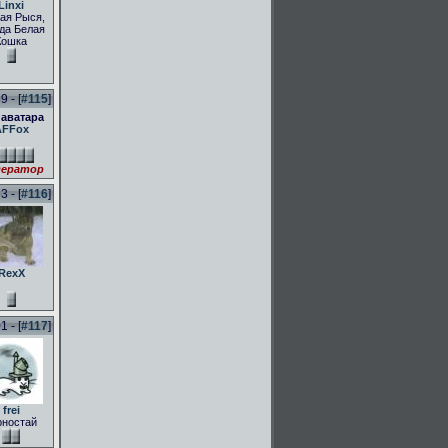
Linxi
ая Рыся,
да Белая
Кошка
 - [
#115
]
 аватара
AFFox
ератор
 - [
#116
]
RexX
 - [
#117
]
frei
рностай