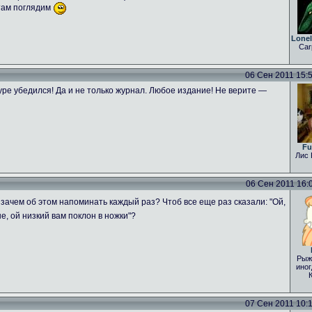
 там поглядим
Lone
Car
06 Сен 2011 15:54
ре убедился! Да и не только журнал. Любое издание! Не верите —
Fu
Лис 
06 Сен 2011 16:04
зачем об этом напоминать каждый раз? Чтоб все еще раз сказали: "Ой,
е, ой низкий вам поклон в ножки"?
Рыж
иног
07 Сен 2011 10:15