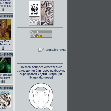
. У меня
 печеньки!
 - [
#104
]
rry Fox
Рыжиков.
 - [
#105
]
По всем вопросам касательно
размещения баннеров на форуме
обращаться к администрации.
ly_Dragon
[
Наши баннеры
]
pe diem!
 - [
#106
]
e_Irbi