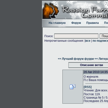
На главную
Форум
Правила
По
Поиск:
Непрочитанные сообщения: [
все
|
по подпис
<< Лучший форум фурри
<< Литер
Описание ветви
26 Авг 2010 14:35
О журнале.
П.с Ваша помощь 
[RSS]
Чтение: Для всех
Постов: 119.
Страница № 5 / 5
Последнее 25 Апр