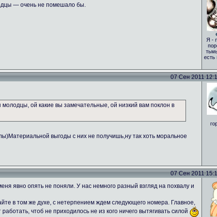
одцы — очень не помешало бы.
Я - 
пор
тьмы
есть
07 Сен 2011 12:17
вы молодцы, ой какие вы замечательные, ой низкий вам поклон в
го
алы)Материальной выгоды с них не получишь,ну так хоть моральное
07 Сен 2011 15:18
еня явно опять не поняли. У нас немного разный взгляд на похвалу и
те в том же духе, с нетерпением ждем следующего номера. Главное,
т работать, чтоб не приходилось не из кого ничего вытягивать силой