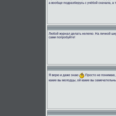
а вообще подразберусь с учёбой сначала, а
Любой журнал делать нелегко. На личной шку
сами попробуйте!
Я верю и даже знаю
Просто не понимаю, 
какие вы молодцы, ой какие вы замечательны