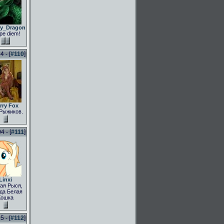
ly_Dragon
pe diem!
 - [
#110
]
rry Fox
Рыжиков.
 - [
#111
]
Linxi
ая Рыся,
да Белая
Кошка
 - [
#112
]