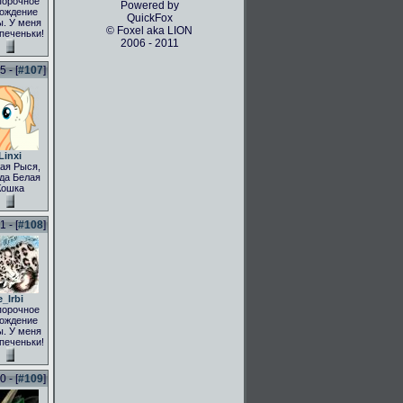
порочное
Powered by
ождение
QuickFox
. У меня
© Foxel aka LION
 печеньки!
2006 - 2011
 - [
#107
]
Linxi
ая Рыся,
да Белая
Кошка
 - [
#108
]
e_Irbi
порочное
ождение
. У меня
 печеньки!
 - [
#109
]