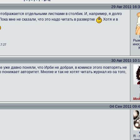
29 Авг 2011 16:31
о отображается отдельными листками в столбик. И, например, я долго
 Пока мне не сказали, что это надо читать в развертке
Хотя и в
Рыж
иног
17:27
30 Авг 2011 10:16
е уже давно поняли, что Ирби не добрая, в комиксе этого повторять не
то понижает авторитет. Многие и так не хотят читать журнал из-за того,
Мод
04 Сен 2011 09:46
Я - 
пор