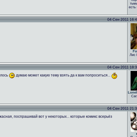
тьмы
есть
04 Сен 2011 16:43
Fu
Лис 
04 Сен 2011 18:31
алось
думаю может какую тему взять да к вам попроситься...
Lone
Car
04 Сен 2011 21:35
асная, поспрашивай вот у некоторых... которые комикс всерьёз