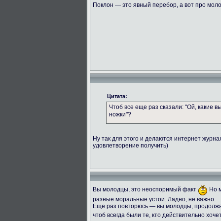
Поклон — это явный перебор, а вот про мол
Цитата:
Чтоб все еще раз сказали: "Ой, какие 
ножки"?
Ну так для этого и делаются интернет журн
удовлетворение получить)
Вы молодцы, это неоспоримый факт
Но м
разные моральные устои. Ладно, не важно.
Еще раз повторюсь — вы молодцы, продолжай
чтоб всегда были те, кто действительно хоче