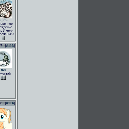
e_Irbi
порочное
ождение
. У меня
 печеньки!
 - [
#113
]
frei
рностай
 - [
#114
]