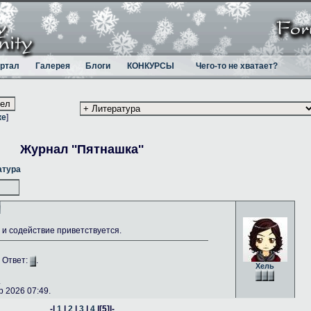
ртал
Галерея
Блоги
КОНКУРСЫ
Чего-то не хватает?
ке
]
Журнал ''Пятнашка''
атура
и содействие приветствуется.
. Ответ:
.
Хель
.
 2026 07:49.
-|
1
|
2
|
3
|
4
|
[5]
|-