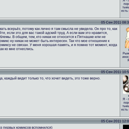
Я - 
пор
тьмы
есть
05 Сен 2011 08:35
ать всерьёз, потому как лично я там смысла не увидела. Он про то, как
те, если это для вас такой адский труд. А если вам это нравится,
лемы. В общем, тем, кто никак не относится к Пятнашке или не
 комикс ну никак не может быть интересен. Так что мое отношение к
комиксу не связан. У меня хорошая память, и я помню тот момент, когда
ак ко мне отнеслись.
Рыж
иног
05 Сен 2011 10:51
а, каждый видит только то, что хочет видеть, это тоже верно.
Я - 
пор
тьмы
есть
05 Сен 2011 12:00
из первых комиксов вспомнился)