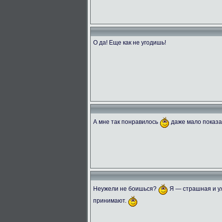
О да! Еще как не угодишь!
А мне так понравилось
даже мало показ
Неужели не боишься?
Я — страшная и уж
принимают.