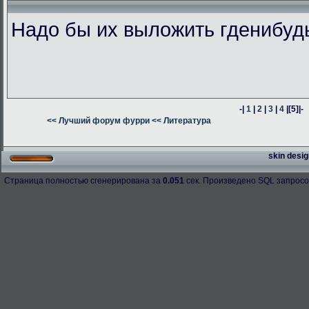
Надо бы их выложить гденибуд
-|
1
|
2
|
3
|
4
|
[5]
|-
<< Лучший форум фурри
<< Литература
skin desig
Страница полностью сгенерирована за
0.051
сек. Произведено SQL запросо