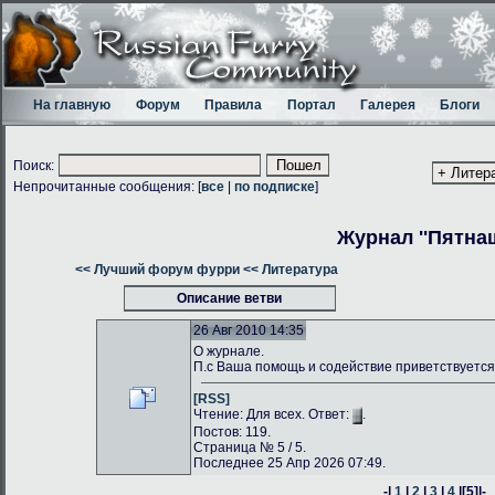
На главную
Форум
Правила
Портал
Галерея
Блоги
Поиск:
Непрочитанные сообщения: [
все
|
по подписке
]
Журнал ''Пятнаш
<< Лучший форум фурри
<< Литература
Описание ветви
26 Авг 2010 14:35
О журнале.
П.с Ваша помощь и содействие приветствуется
[RSS]
Чтение: Для всех. Ответ:
.
Постов: 119.
Страница № 5 / 5.
Последнее 25 Апр 2026 07:49.
-|
1
|
2
|
3
|
4
|
[5]
|-