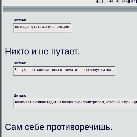
-|
1
| ... |
44
|
45
|
[46]
|
47
Цитата:
не надо путать жопу с пальцем
Никто и не путает.
Цитата:
Чепуха про наночастицы от печати — она чепуха и есть
Цитата:
начинает активно гадить в воздух акрилонитрилом, который в принц
Сам себе противоречишь.