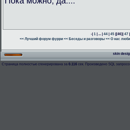
Пока можно, да....
-|
1
| ... |
44
|
45
|
[46]
|
47
<< Лучший форум фурри
<< Беседы и разговоры
<< О нас люб
skin desig
Страница полностью сгенерирована за
0.116
сек. Произведено SQL запросо