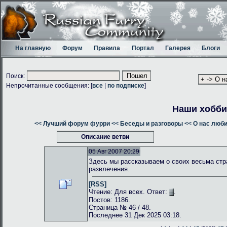
На главную
Форум
Правила
Портал
Галерея
Блоги
Поиск:
Непрочитанные сообщения: [
все
|
по подписке
]
Наши хобби
<< Лучший форум фурри
<< Беседы и разговоры
<< О нас люб
Описание ветви
05 Авг 2007 20:29
Здесь мы рассказываем о своих весьма стр
развлечения.
[RSS]
Чтение: Для всех. Ответ:
.
Постов: 1186.
Страница № 46 / 48.
Последнее 31 Дек 2025 03:18.