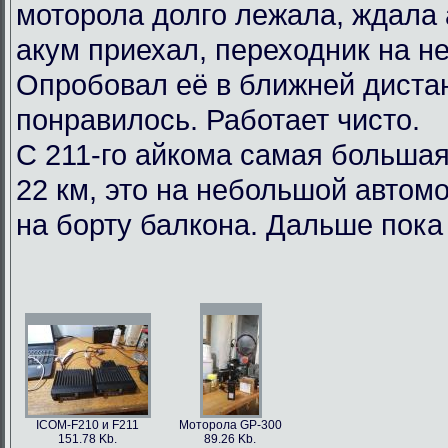
моторола долго лежала, ждала 
акум приехал, переходник на не
Опробовал её в ближней диста
понравилось. Работает чисто.
С 211-го айкома самая большая
22 км, это на небольшой авто
на борту балкона. Дальше пока
ICOM-F210 и F211
Моторола GP-300
151.78 Kb.
89.26 Kb.