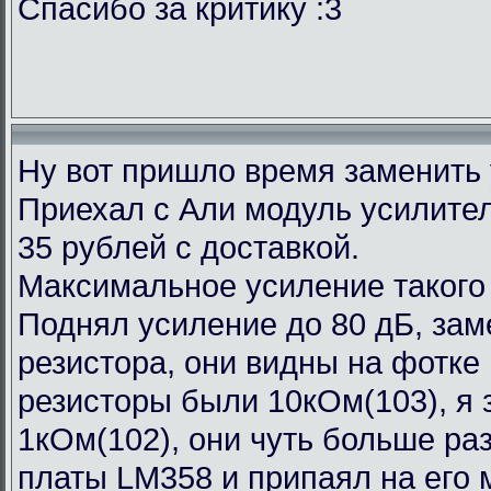
Спасибо за критику :3
Ну вот пришло время заменить
Приехал с Али модуль усилител
35 рублей с доставкой.
Максимальное усиление такого
Поднял усиление до 80 дБ, зам
резистора, они видны на фотке
резисторы были 10кОм(103), я 
1кОм(102), они чуть больше ра
платы LM358 и припаял на его