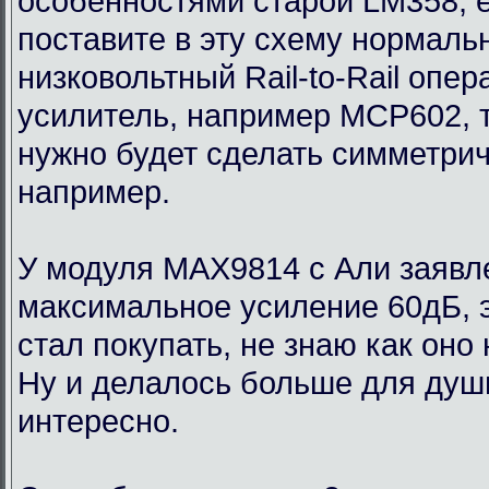
особенностями старой LM358, 
поставите в эту схему нормаль
низковольтный Rail-to-Rail опе
усилитель, например MCP602, 
нужно будет сделать симметри
например.
У модуля MAX9814 с Али заявл
максимальное усиление 60дБ, э
стал покупать, не знаю как оно
Ну и делалось больше для души
интересно.