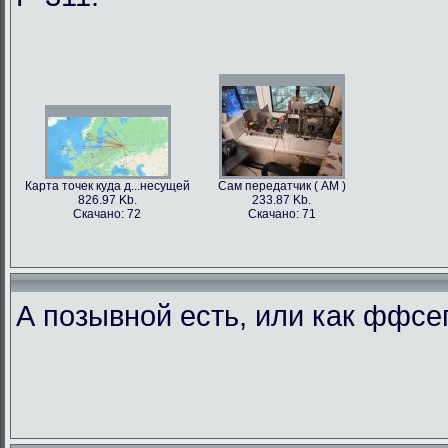
Карта точек куда д...несущей
Сам передатчик ( АМ )
826.97 Kb.
233.87 Kb.
Скачано: 72
Скачано: 71
А позывной есть, или как ффс