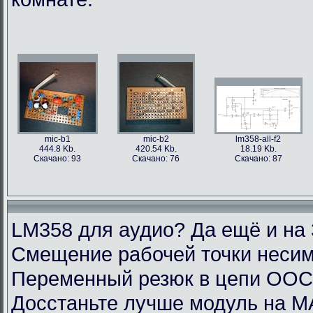
mic-b1
mic-b2
lm358-all-f2
444.8 Kb.
420.54 Kb.
18.19 Kb.
Скачано: 93
Скачано: 76
Скачано: 87
LM358 для аудио? Да ещё и на 
Смещение рабочей точки несим
Переменный резюк в цепи ОО
Досстаньте лучше модуль на M