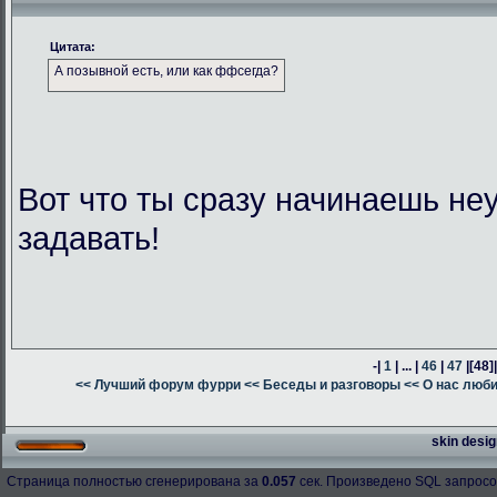
Цитата:
А позывной есть, или как ффсегда?
Вот что ты сразу начинаешь н
задавать!
-|
1
| ... |
46
|
47
|
[48]
<< Лучший форум фурри
<< Беседы и разговоры
<< О нас люб
skin desig
Страница полностью сгенерирована за
0.057
сек. Произведено SQL запросо