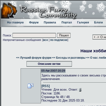
На главную
Форум
Правила
Портал
Галерея
Блоги
Поиск:
Непрочитанные сообщения: [
все
|
по подписке
]
Наши хобби
<< Лучший форум фурри
<< Беседы и разговоры
<< О нас люб
Описание ветви
05 Авг 2007 20:29
Здесь мы рассказываем о своих весьма стр
развлечения.
[RSS]
Чтение: Для всех. Ответ:
.
Постов: 1186.
Страница № 48 / 48.
Последнее 31 Дек 2025 03:18.