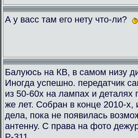
А у васс там его нету что-ли?
Балуюсь на КВ, в самом низу ди
Иногда успешно. передатчик с
из 50-60х на лампах и деталях
же лет. Собран в конце 2010-х, 
дела, пока не появилась возмо
антенну. С права на фото деж
Р-311.