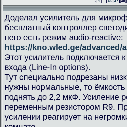
-|
1
| ... |
46
|
47
|
[48]
Доделал усилитель для микроф
бесплатный контроллер светод
него есть режим audio-reactive:
https://kno.wled.ge/advanced/a
Этот усилитель подключается к
входа (Line-In options).
Тут специально подрезаны низк
нужны нормальные, то ёмкость
поднять до 2,2 мкФ. Усиление 
переменным резистором R9. П
усилении реагирует на негромк
комнате.