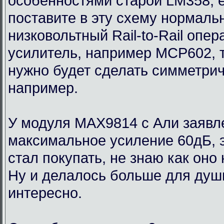
особенностями старой LM358, 
поставите в эту схему нормаль
низковольтный Rail-to-Rail опе
усилитель, например MCP602, 
нужно будет сделать симметри
например.
У модуля MAX9814 с Али заявл
максимальное усиление 60дБ, э
стал покупать, не знаю как оно
Ну и делалось больше для души
интересно.