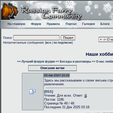
На главную
Форум
Правила
Портал
Галерея
Блоги
Поиск:
Непрочитанные сообщения: [
все
|
по подписке
]
Наши хобби
<< Лучший форум фурри
<< Беседы и разговоры
<< О нас люб
Описание ветви
05 Авг 2007 20:29
Здесь мы рассказываем о своих весьма стр
развлечения.
[RSS]
Чтение: Для всех. Ответ:
.
Постов: 1186.
Страница № 48 / 48.
Последнее 31 Дек 2025 03:18.