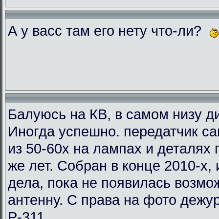
А у васс там его нету что-ли?
Балуюсь на КВ, в самом низу ди
Иногда успешно. передатчик с
из 50-60х на лампах и деталях
же лет. Собран в конце 2010-х, 
дела, пока не появилась возмо
антенну. С права на фото деж
Р-311.