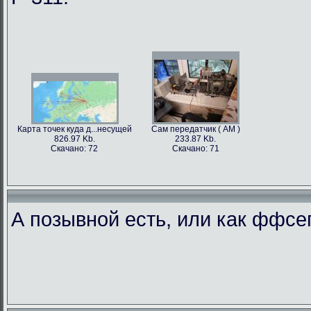
Карта точек куда д...несущей
Сам передатчик ( АМ )
826.97 Kb.
233.87 Kb.
Скачано: 72
Скачано: 71
А позывной есть, или как ффс