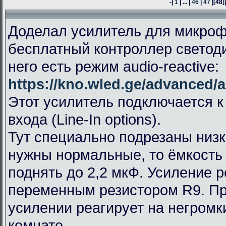
-|
1
| ... |
46
|
47
|
[48]
Доделал усилитель для микроф
бесплатный контроллер светод
него есть режим audio-reactive:
https://kno.wled.ge/advanced/a
Этот усилитель подключается к
входа (Line-In options).
Тут специально подрезаны низк
нужны нормальные, то ёмкость
поднять до 2,2 мкФ. Усиление 
переменным резистором R9. П
усилении реагирует на негромк
комнате.