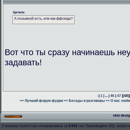
Цитата:
А позывной есть, или как ффсегда?
Вот что ты сразу начинаешь н
задавать!
-|
1
| ... |
46
|
47
|
[48]
<< Лучший форум фурри
<< Беседы и разговоры
<< О нас люб
skin desig
Страница полностью сгенерирована за
0.052
сек. Произведено SQL запросо