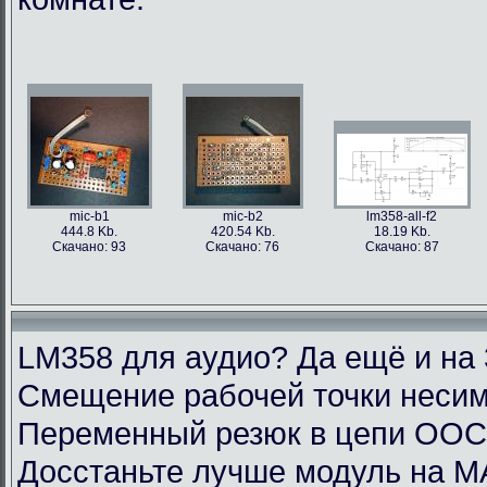
mic-b1
mic-b2
lm358-all-f2
444.8 Kb.
420.54 Kb.
18.19 Kb.
Скачано: 93
Скачано: 76
Скачано: 87
LM358 для аудио? Да ещё и на 
Смещение рабочей точки несим
Переменный резюк в цепи ОО
Досстаньте лучше модуль на M