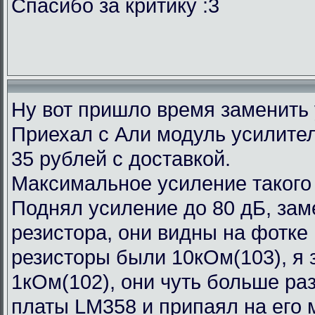
Спасибо за критику :3
Ну вот пришло время заменить
Приехал с Али модуль усилител
35 рублей с доставкой.
Максимальное усиление такого
Поднял усиление до 80 дБ, зам
резистора, они видны на фотке
резисторы были 10кОм(103), я 
1кОм(102), они чуть больше ра
платы LM358 и припаял на его