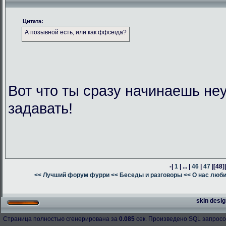
Цитата:
А позывной есть, или как ффсегда?
Вот что ты сразу начинаешь н
задавать!
-|
1
| ... |
46
|
47
|
[48]
<< Лучший форум фурри
<< Беседы и разговоры
<< О нас люб
skin desig
Страница полностью сгенерирована за
0.085
сек. Произведено SQL запросо