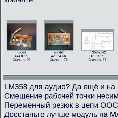
mic-b1
mic-b2
lm358-all-f2
444.8 Kb.
420.54 Kb.
18.19 Kb.
Скачано: 93
Скачано: 76
Скачано: 87
LM358 для аудио? Да ещё и на 
Смещение рабочей точки несим
Переменный резюк в цепи ОО
Досстаньте лучше модуль на M