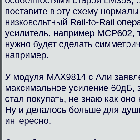
особенностями старой LM358, 
поставите в эту схему нормаль
низковольтный Rail-to-Rail опе
усилитель, например MCP602, 
нужно будет сделать симметри
например.
У модуля MAX9814 с Али заявл
максимальное усиление 60дБ, э
стал покупать, не знаю как оно
Ну и делалось больше для души
интересно.