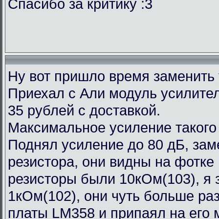
Спасибо за критику :3
Ну вот пришло время заменить
Приехал с Али модуль усилител
35 рублей с доставкой.
Максимальное усиление такого
Поднял усиление до 80 дБ, зам
резистора, они видны на фотке
резисторы были 10кОм(103), я 
1кОм(102), они чуть больше ра
платы LM358 и припаял на его