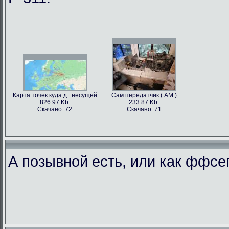
Карта точек куда д...несущей
Сам передатчик ( АМ )
826.97 Kb.
233.87 Kb.
Скачано: 72
Скачано: 71
А позывной есть, или как ффс