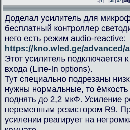
-|
1
| ... |
46
|
47
|
[48]
Доделал усилитель для микроф
бесплатный контроллер светод
него есть режим audio-reactive:
https://kno.wled.ge/advanced/a
Этот усилитель подключается к
входа (Line-In options).
Тут специально подрезаны низк
нужны нормальные, то ёмкость
поднять до 2,2 мкФ. Усиление 
переменным резистором R9. П
усилении реагирует на негромк
комнате.