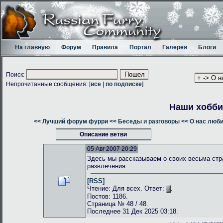
На главную
Форум
Правила
Портал
Галерея
Блоги
Поиск:
Непрочитанные сообщения: [
все
|
по подписке
]
Наши хобби
<< Лучший форум фурри
<< Беседы и разговоры
<< О нас люб
Описание ветви
05 Авг 2007 20:29
Здесь мы рассказываем о своих весьма стр
развлечения.
[RSS]
Чтение: Для всех. Ответ:
.
Постов: 1186.
Страница № 48 / 48.
Последнее 31 Дек 2025 03:18.