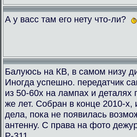
А у васс там его нету что-ли?
Балуюсь на КВ, в самом низу ди
Иногда успешно. передатчик с
из 50-60х на лампах и деталях
же лет. Собран в конце 2010-х, 
дела, пока не появилась возмо
антенну. С права на фото деж
Р-311.