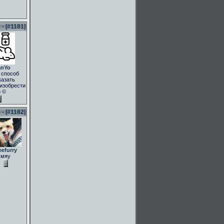
- [
#1181
]
anYo
 способ
казать
.изобрести
о ©
- [
#1182
]
eefurry
мяу