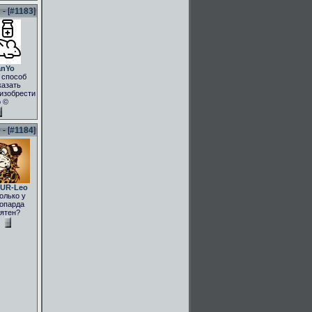
- [
#1183
]
anYo
 способ
казать
.изобрести
о ©
- [
#1184
]
UR-Leo
олько у
опарда
ятен?