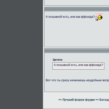
А позывной есть, или как ффсегда?
Цитата:
А позывной есть, или как ффсегда?
Вот что ты сразу начинаешь неудобные вопр
<< Лучший форум фурри
<< Бесед