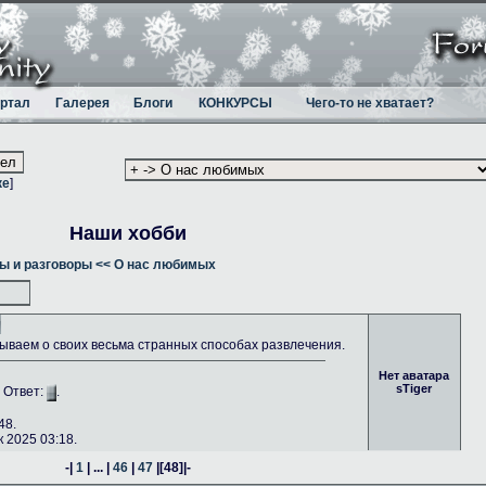
ртал
Галерея
Блоги
КОНКУРСЫ
Чего-то не хватает?
ке
]
Наши хобби
ы и разговоры
<< О нас любимых
ываем о своих весьма странных способах развлечения.
Нет аватара
sTiger
. Ответ:
.
48.
 2025 03:18.
-|
1
| ... |
46
|
47
|
[48]
|-