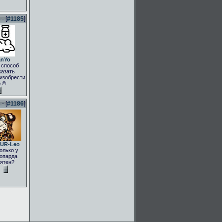
- [
#1185
]
anYo
 способ
казать
.изобрести
о ©
- [
#1186
]
UR-Leo
олько у
опарда
ятен?