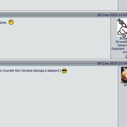
06 Сен 2025 21:07 
Коте
.
EJS
Лучший
предс
будущее..
ег
06 Сен 2025 23:34 
 ссылке без логина (входа в аккаунт)
fr