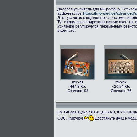
Доделал усилитель для микрофона. Есть так
audio-reactive:
https://kno.wled.ge/advanced/a
Этот усилитель подключается к схеме линейног
Тут специально подрезаны низкие частоты, е
Усиление регулируется переменным резисто
в комнате.
mic-b1
mic-b2
444.8 Kb.
420.54 Kb.
Скачано: 93
Скачано: 76
LM358 для аудио? Да ещё и на 3,3В?! Смещ
ООС. Фуфуфу!
Досстаньте лучше моду