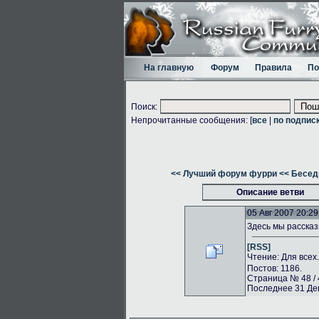
На главную
Форум
Правила
По
Поиск:
Непрочитанные сообщения: [
все
|
по подпис
<< Лучший форум фурри
<< Бесед
Описание ветви
05 Авг 2007 20:29
Здесь мы рассказ
[RSS]
Чтение: Для всех
Постов: 1186.
Страница № 48 / 
Последнее 31 Дек