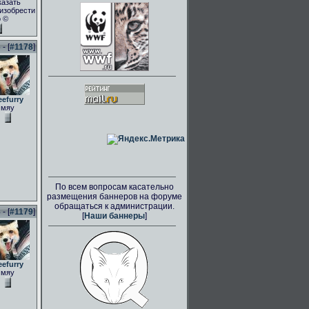
казать
.изобрести
о ©
- [
#1178
]
eefurry
мяу
По всем вопросам касательно
размещения баннеров на форуме
обращаться к администрации.
- [
#1179
]
[
Наши баннеры
]
eefurry
мяу