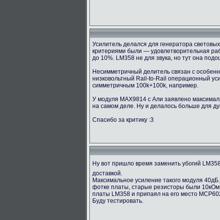
Усилитель делался для генератора световых 
критериями были — удовлетворительная рабо
до 10%. LM358 не для звука, но тут она под
Несимметричный делитель связан с особенно
низковольтный Rail-to-Rail операционный у
симметричным 100k+100k, например.
У модуля MAX9814 с Али заявлено максимальн
на самом деле. Ну и делалось больше для ду
Спасибо за критику :3
Ну вот пришло время заменить убогий LM35
доставкой.
Максимальное усиление такого модуля 40дБ.
фотке платы, старые резисторы были 10кОм(1
платы LM358 и припаял на его место MCP60
Буду тестировать.