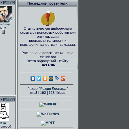
- [
#1176
]
Последние посетители.
eefurry
мяу
Статистическая информация
скрыта от поисковых роботов для
оптимизации
производительности и
повышения качества индексации.
Распознана поисковая машина:
claudebot
Всего обращений к сайту:
3493706
Радио
"
Радио Леопард
"
mp3
[
192
|
128
]
kbps
- [
#1177
]
anYo
 способ