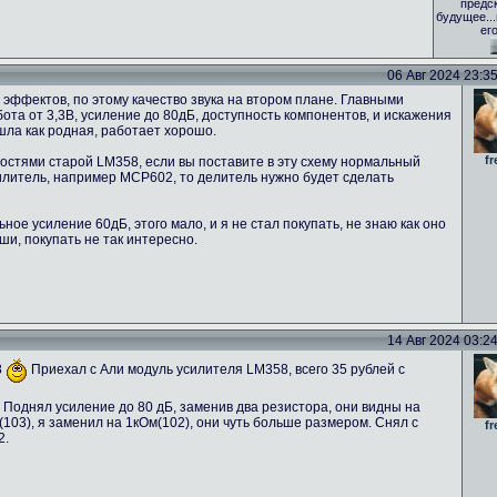
предс
будущее..
ег
06 Авг 2024 23:35 
эффектов, по этому качество звука на втором плане. Главными
та от 3,3В, усиление до 80дБ, доступность компонентов, и искажения
ошла как родная, работает хорошо.
fr
стями старой LM358, если вы поставите в эту схему нормальный
силитель, например MCP602, то делитель нужно будет сделать
ое усиление 60дБ, этого мало, и я не стал покупать, не знаю как оно
ши, покупать не так интересно.
14 Авг 2024 03:24 
8
Приехал с Али модуль усилителя LM358, всего 35 рублей с
 Поднял усиление до 80 дБ, заменив два резистора, они видны на
03), я заменил на 1кОм(102), они чуть больше размером. Снял с
fr
2.