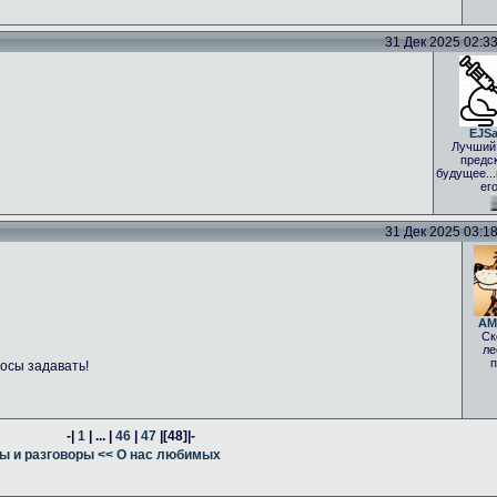
31 Дек 2025 02:33 
EJS
Лучший
предс
будущее..
ег
31 Дек 2025 03:18 
AM
Ск
ле
п
осы задавать!
-|
1
| ... |
46
|
47
|
[48]
|-
ы и разговоры
<< О нас любимых