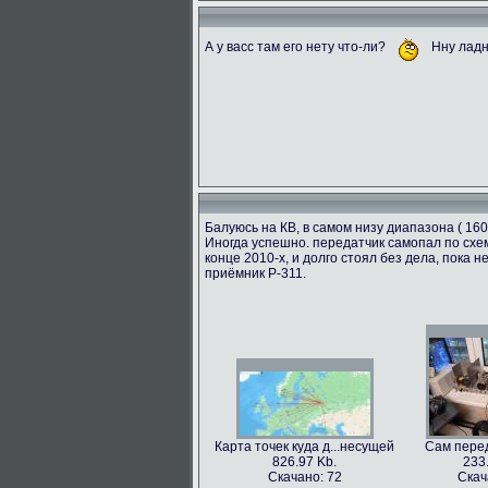
А у васс там его нету что-ли?
Нну ладн
Балуюсь на КВ, в самом низу диапазона ( 160
Иногда успешно. передатчик самопал по схем
конце 2010-х, и долго стоял без дела, пока
приёмник Р-311.
Карта точек куда д...несущей
Сам перед
826.97 Kb.
233
Скачано: 72
Скач