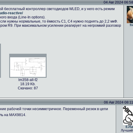
04 Авг 2024 06:58 
ой бесплатный контроллер светодиодов WLED, и у него есть режим
udio-reactive/
о входа (Line-In options).
сли нужны нормальные, то ёмкость C1, C4 нужно поднять до 2,2 мкФ.
fr
ром R9. При максимальном усилении реагирует на негромкий разговор
lm358-all-f2
18.19 Kb.
Скачано: 87
06 Авг 2024 08:11 
ение рабочей точки несимметричное. Переменный резюк в цепи
ль на MAX9814.
EJS
Лучший