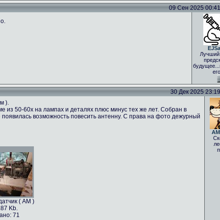
09 Сен 2025 00:41 
о.
EJS
Лучший
предс
будущее..
ег
30 Дек 2025 23:19 
м ).
е из 50-60х на лампах и деталях плюс минус тех же лет. Собран в
 не появилась возможность повесить антенну. С права на фото дежурный
AM
Ск
ле
п
атчик ( АМ )
.87 Kb.
ано: 71