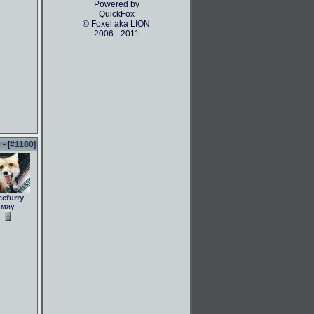
Powered by
QuickFox
© Foxel aka LION
2006 - 2011
- [
#1180
]
eefurry
мяу