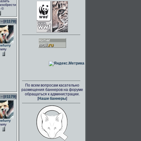
казать
.изобрести
о ©
- [
#1178
]
eefurry
мяу
По всем вопросам касательно
размещения баннеров на форуме
обращаться к администрации.
- [
#1179
]
[
Наши баннеры
]
eefurry
мяу