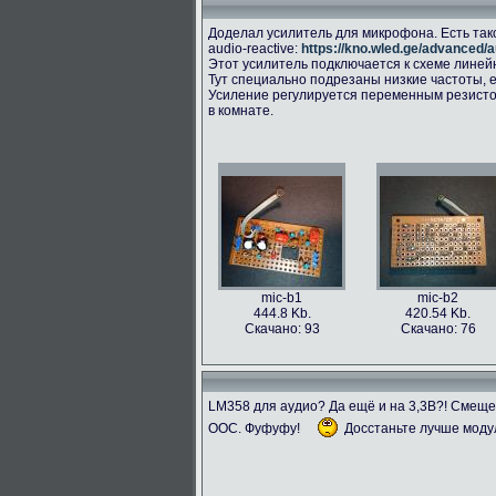
Доделал усилитель для микрофона. Есть так
audio-reactive:
https://kno.wled.ge/advanced/a
Этот усилитель подключается к схеме линейног
Тут специально подрезаны низкие частоты, е
Усиление регулируется переменным резисто
в комнате.
mic-b1
mic-b2
444.8 Kb.
420.54 Kb.
Скачано: 93
Скачано: 76
LM358 для аудио? Да ещё и на 3,3В?! Смещ
ООС. Фуфуфу!
Досстаньте лучше моду