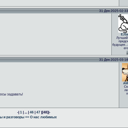
31 Дек 2025 02:33 
EJS
Лучший
предс
будущее..
ег
31 Дек 2025 03:18 
AM
Ск
ле
п
осы задавать!
-|
1
| ... |
46
|
47
|
[48]
|-
ы и разговоры
<< О нас любимых