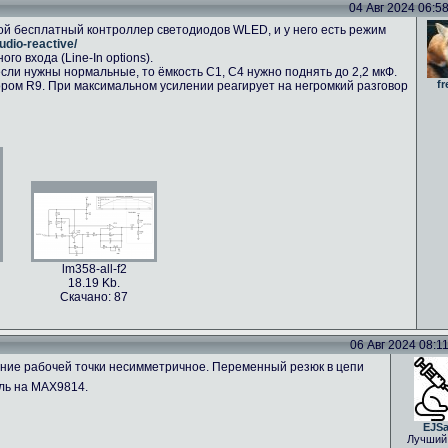
04 Авг 2024 06:58 
ой бесплатный контроллер светодиодов WLED, и у него есть режим
udio-reactive/
о входа (Line-In options).
сли нужны нормальные, то ёмкость C1, C4 нужно поднять до 2,2 мкФ.
fr
ром R9. При максимальном усилении реагирует на негромкий разговор
lm358-all-f2
18.19 Kb.
Скачано: 87
06 Авг 2024 08:11 
ение рабочей точки несимметричное. Переменный резюк в цепи
ль на MAX9814.
EJS
Лучший