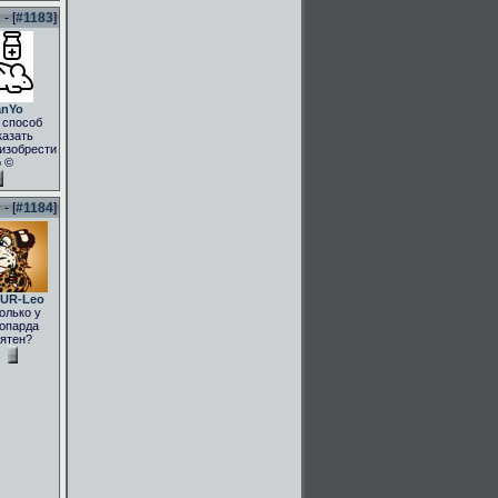
- [
#1183
]
anYo
 способ
казать
.изобрести
о ©
- [
#1184
]
UR-Leo
олько у
опарда
ятен?