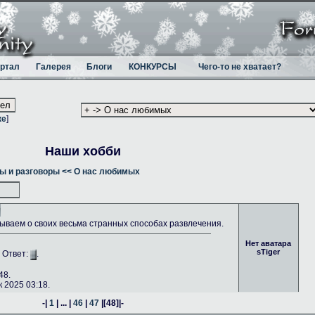
ртал
Галерея
Блоги
КОНКУРСЫ
Чего-то не хватает?
ке
]
Наши хобби
ы и разговоры
<< О нас любимых
ываем о своих весьма странных способах развлечения.
Нет аватара
sTiger
. Ответ:
.
48.
 2025 03:18.
-|
1
| ... |
46
|
47
|
[48]
|-