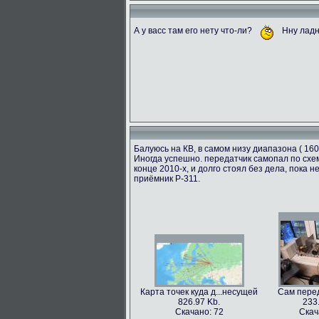
А у васс там его нету что-ли?
Нну ладн
Балуюсь на КВ, в самом низу диапазона ( 160
Иногда успешно. передатчик самопал по схем
конце 2010-х, и долго стоял без дела, пока
приёмник Р-311.
Карта точек куда д...несущей
Сам перед
826.97 Kb.
233
Скачано: 72
Скач