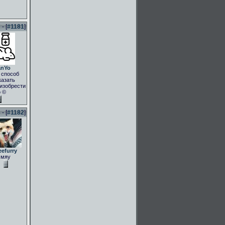
- [
#1181
]
anYo
 способ
казать
.изобрести
о ©
- [
#1182
]
eefurry
мяу