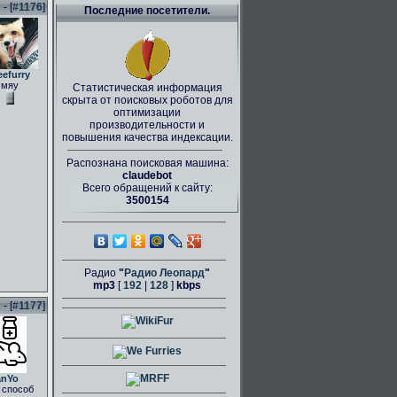
- [
#1176
]
Последние посетители.
eefurry
мяу
Статистическая информация
скрыта от поисковых роботов для
оптимизации
производительности и
повышения качества индексации.
Распознана поисковая машина:
claudebot
Всего обращений к сайту:
3500154
Радио
"
Радио Леопард
"
mp3
[
192
|
128
]
kbps
- [
#1177
]
anYo
 способ