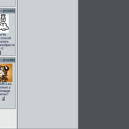
- [
#1185
]
anYo
 способ
казать
.изобрести
о ©
- [
#1186
]
UR-Leo
олько у
опарда
ятен?