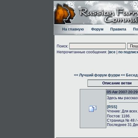
На главную
Форум
Правила
По
Поиск:
Непрочитанные сообщения: [
все
|
по подпис
<< Лучший форум фурри
<< Бесед
Описание ветви
05 Авг 2007 20:29
Здесь мы рассказ
[RSS]
Чтение: Для всех
Постов: 1186.
Страница № 48 / 
Последнее 31 Дек