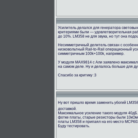
Усилитель делался для генератора световых 
критериями были — удовлетворительная рабо
до 10%. LM358 не для звука, но тут она под
Несимметричный делитель связан с особенно
низковольтный Rail-to-Rail операционный у
симметричным 100k+100k, например.
У модуля MAX9814 с Али заявлено максимальн
на самом деле. Ну и делалось больше для ду
Спасибо за критику :3
Ну вот пришло время заменить убогий LM35
доставкой.
Максимальное усиление такого модуля 40дБ.
фотке платы, старые резисторы были 10кОм(1
платы LM358 и припаял на его место MCP60
Буду тестировать.