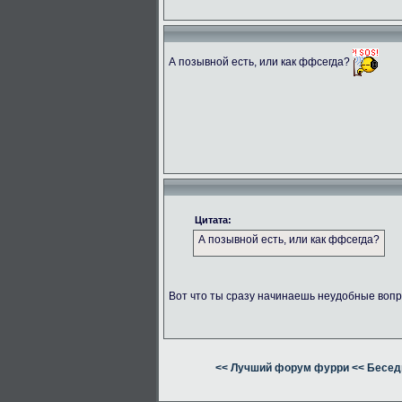
А позывной есть, или как ффсегда?
Цитата:
А позывной есть, или как ффсегда?
Вот что ты сразу начинаешь неудобные вопр
<< Лучший форум фурри
<< Бесед