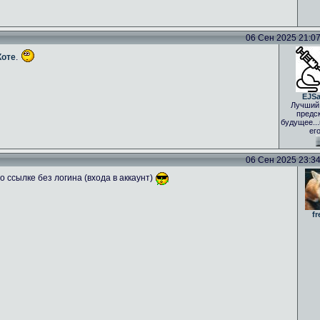
06 Сен 2025 21:07 
Коте
.
EJS
Лучший
предс
будущее..
ег
06 Сен 2025 23:34 
 ссылке без логина (входа в аккаунт)
fr