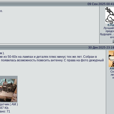
09 Сен 2025 00:41 
о.
EJS
Лучший
предс
будущее..
ег
30 Дек 2025 23:19 
м ).
е из 50-60х на лампах и деталях плюс минус тех же лет. Собран в
 не появилась возможность повесить антенну. С права на фото дежурный
AM
Ск
ле
п
атчик ( АМ )
.87 Kb.
ано: 71