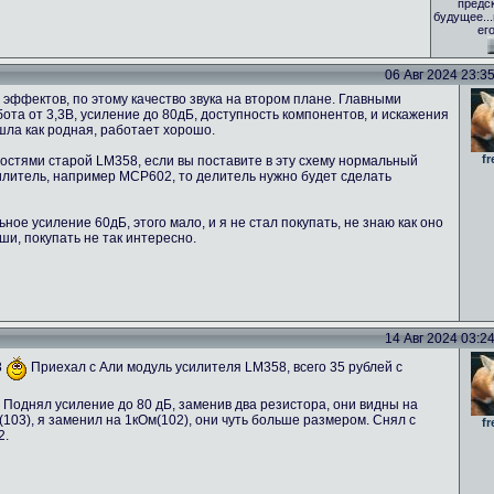
предс
будущее..
ег
06 Авг 2024 23:35 
эффектов, по этому качество звука на втором плане. Главными
та от 3,3В, усиление до 80дБ, доступность компонентов, и искажения
ошла как родная, работает хорошо.
fr
стями старой LM358, если вы поставите в эту схему нормальный
силитель, например MCP602, то делитель нужно будет сделать
ое усиление 60дБ, этого мало, и я не стал покупать, не знаю как оно
ши, покупать не так интересно.
14 Авг 2024 03:24 
8
Приехал с Али модуль усилителя LM358, всего 35 рублей с
 Поднял усиление до 80 дБ, заменив два резистора, они видны на
03), я заменил на 1кОм(102), они чуть больше размером. Снял с
fr
2.