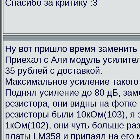
Спасибо за критику :3
Ну вот пришло время заменить
Приехал с Али модуль усилител
35 рублей с доставкой.
Максимальное усиление такого
Поднял усиление до 80 дБ, зам
резистора, они видны на фотке
резисторы были 10кОм(103), я 
1кОм(102), они чуть больше ра
платы LM358 и припаял на его