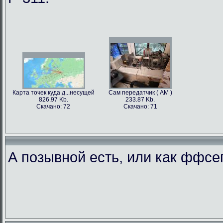
Карта точек куда д...несущей
Сам передатчик ( АМ )
826.97 Kb.
233.87 Kb.
Скачано: 72
Скачано: 71
А позывной есть, или как ффс