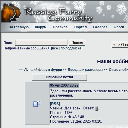
На главную
Форум
Правила
Портал
Галерея
Блоги
Поиск:
Непрочитанные сообщения: [
все
|
по подписке
]
Наши хобби
<< Лучший форум фурри
<< Беседы и разговоры
<< О нас люб
Описание ветви
05 Авг 2007 20:29
Здесь мы рассказываем о своих весьма стр
развлечения.
[RSS]
Чтение: Для всех. Ответ:
.
Постов: 1186.
Страница № 48 / 48.
Последнее 31 Дек 2025 03:18.