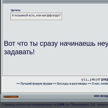
Цитата:
А позывной есть, или как ффсегда?
Вот что ты сразу начинаешь н
задавать!
-|
1
| ... |
46
|
47
|
[48]
<< Лучший форум фурри
<< Беседы и разговоры
<< О нас люб
skin desig
Страница полностью сгенерирована за
0.099
сек. Произведено SQL запросо