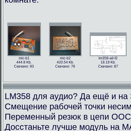
mic-b1
mic-b2
lm358-all-f2
444.8 Kb.
420.54 Kb.
18.19 Kb.
Скачано: 93
Скачано: 76
Скачано: 87
LM358 для аудио? Да ещё и на 
Смещение рабочей точки несим
Переменный резюк в цепи ОО
Досстаньте лучше модуль на M