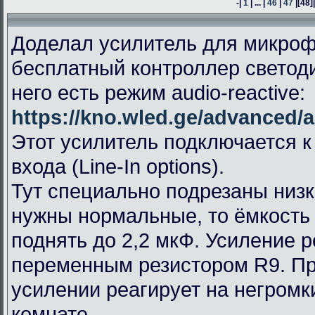
-|
1
| ... |
46
|
47
|
[48]
Доделал усилитель для микроф
бесплатный контроллер светод
него есть режим audio-reactive:
https://kno.wled.ge/advanced/a
Этот усилитель подключается к
входа (Line-In options).
Тут специально подрезаны низк
нужны нормальные, то ёмкость
поднять до 2,2 мкФ. Усиление 
переменным резистором R9. П
усилении реагирует на негромк
комнате.