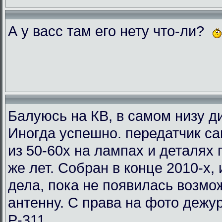
А у васс там его нету что-ли?
Балуюсь на КВ, в самом низу ди
Иногда успешно. передатчик с
из 50-60х на лампах и деталях
же лет. Собран в конце 2010-х, 
дела, пока не появилась возмо
антенну. С права на фото деж
Р-311.