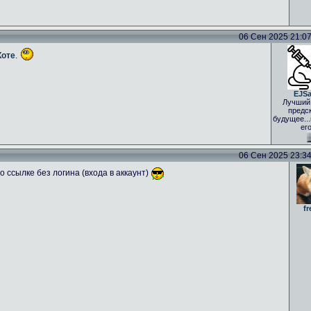
06 Сен 2025 21:07 
Коте
.
EJS
Лучший
предс
будущее..
ег
06 Сен 2025 23:34 
 ссылке без логина (входа в аккаунт)
fr