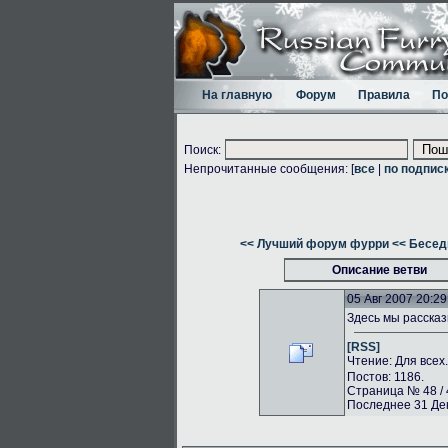
На главную
Форум
Правила
По
Поиск:
Непрочитанные сообщения: [
все
|
по подпис
<< Лучший форум фурри
<< Бесед
Описание ветви
05 Авг 2007 20:29
Здесь мы рассказ
[RSS]
Чтение: Для всех
Постов: 1186.
Страница № 48 / 
Последнее 31 Дек