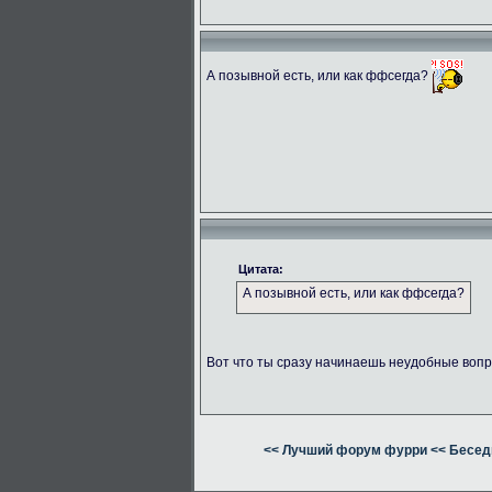
А позывной есть, или как ффсегда?
Цитата:
А позывной есть, или как ффсегда?
Вот что ты сразу начинаешь неудобные вопр
<< Лучший форум фурри
<< Бесед