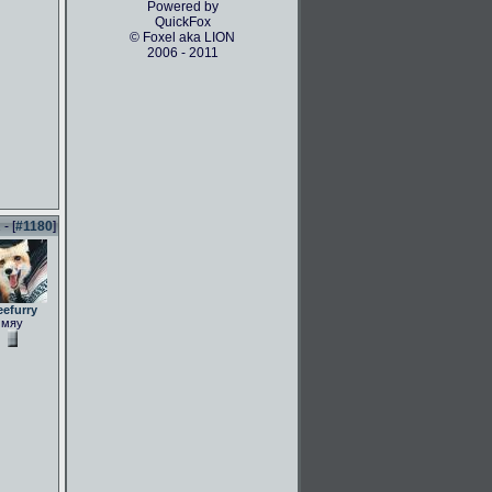
Powered by
QuickFox
© Foxel aka LION
2006 - 2011
- [
#1180
]
eefurry
мяу