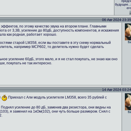
предс
будущее..
ег
06 Авг 2024 23:35 
эффектов, по этому качество звука на втором плане. Главными
та от 3,3В, усиление до 80дБ, доступность компонентов, и искажения
ошла как родная, работает хорошо.
fr
стями старой LM358, если вы поставите в эту схему нормальный
силитель, например MCP602, то делитель нужно будет сделать
ое усиление 60дБ, этого мало, и я не стал покупать, не знаю как оно
ши, покупать не так интересно.
14 Авг 2024 03:24 
8
Приехал с Али модуль усилителя LM358, всего 35 рублей с
 Поднял усиление до 80 дБ, заменив два резистора, они видны на
03), я заменил на 1кОм(102), они чуть больше размером. Снял с
fr
2.