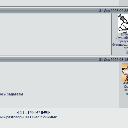
31 Дек 2025 02:33 
EJS
Лучший
предс
будущее..
ег
31 Дек 2025 03:18 
AM
Ск
ле
п
осы задавать!
-|
1
| ... |
46
|
47
|
[48]
|-
ы и разговоры
<< О нас любимых