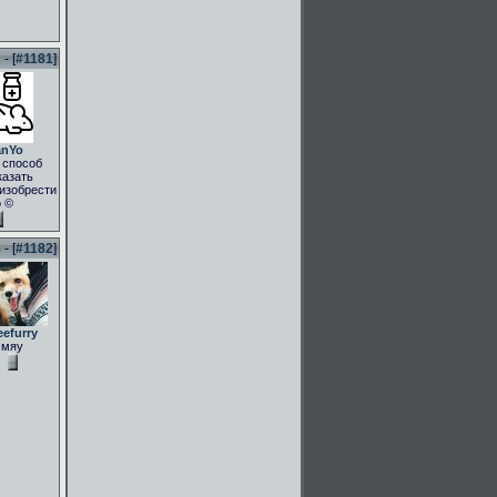
- [
#1181
]
anYo
 способ
казать
.изобрести
о ©
- [
#1182
]
eefurry
мяу