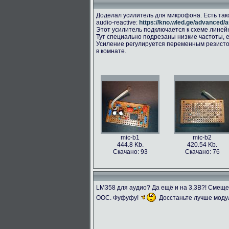
Доделал усилитель для микрофона. Есть так
audio-reactive:
https://kno.wled.ge/advanced/a
Этот усилитель подключается к схеме линейног
Тут специально подрезаны низкие частоты, е
Усиление регулируется переменным резисто
в комнате.
mic-b1
mic-b2
444.8 Kb.
420.54 Kb.
Скачано: 93
Скачано: 76
LM358 для аудио? Да ещё и на 3,3В?! Смещ
ООС. Фуфуфу!
Досстаньте лучше моду