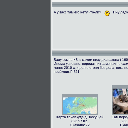
А у васс там его нету что-ли?
Нну ладн
Балуюсь на КВ, в самом низу диапазона ( 160
Иногда успешно. передатчик самопал по схем
конце 2010-х, и долго стоял без дела, пока
приёмник Р-311.
Карта точек куда д...несущей
Сам перед
826.97 Kb.
233
Скачано: 72
Скач