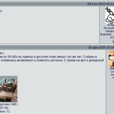
09 Сен 2025 00:41 
о.
EJS
Лучший
предс
будущее..
ег
30 Дек 2025 23:19 
м ).
е из 50-60х на лампах и деталях плюс минус тех же лет. Собран в
 не появилась возможность повесить антенну. С права на фото дежурный
AM
Ск
ле
п
атчик ( АМ )
.87 Kb.
ано: 71