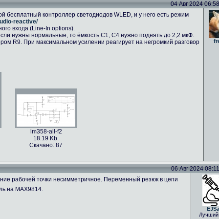
04 Авг 2024 06:58 
ой бесплатный контроллер светодиодов WLED, и у него есть режим
udio-reactive/
о входа (Line-In options).
сли нужны нормальные, то ёмкость C1, C4 нужно поднять до 2,2 мкФ.
fr
ром R9. При максимальном усилении реагирует на негромкий разговор
lm358-all-f2
18.19 Kb.
Скачано: 87
06 Авг 2024 08:11 
ение рабочей точки несимметричное. Переменный резюк в цепи
ль на MAX9814.
EJS
Лучший