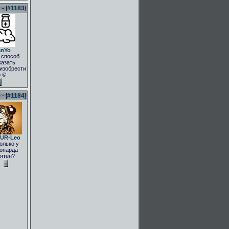
- [
#1183
]
anYo
 способ
казать
.изобрести
о ©
- [
#1184
]
UR-Leo
олько у
опарда
ятен?