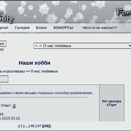
ртал
Галерея
Блоги
КОНКУРСЫ
Чего-то не хватает?
ке
]
Наши хобби
ы и разговоры
<< О нас любимых
ываем о своих весьма странных способах развлечения.
Нет аватара
sTiger
. Ответ:
.
48.
 2025 03:18.
-|
1
| ... |
46
|
47
|
[48]
|-