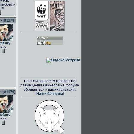
казать
.изобрести
о ©
- [
#1178
]
eefurry
мяу
По всем вопросам касательно
размещения баннеров на форуме
обращаться к администрации.
- [
#1179
]
[
Наши баннеры
]
eefurry
мяу