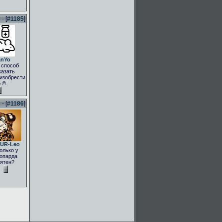
- [
#1185
]
anYo
 способ
казать
.изобрести
о ©
- [
#1186
]
UR-Leo
олько у
опарда
ятен?