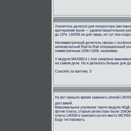
Усилитель делался для генератора световых 
критериями были — удовлетворительная рабо
до 10%. LM358 не для звука, но тут она под
Несимметричный делитель связан с особенно
низковольтный Rail-to-Rail операционный у
симметричным 100k+100k, например.
У модуля MAX9814 с Али заявлено максимальн
на самом деле. Ну и делалось больше для ду
Спасибо за критику :3
Ну вот пришло время заменить убогий LM35
доставкой.
Максимальное усиление такого модуля 40дБ.
фотке платы, старые резисторы были 10кОм(1
платы LM358 и припаял на его место MCP60
Буду тестировать.