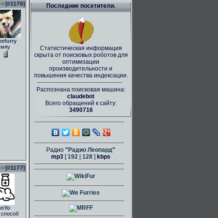
- [
#1176
]
Последние посетители.
eefurry
мяу
Статистическая информация
скрыта от поисковых роботов для
оптимизации
производительности и
повышения качества индексации.
Распознана поисковая машина:
claudebot
Всего обращений к сайту:
3490716
Радио
"
Радио Леопард
"
mp3
[
192
|
128
]
kbps
- [
#1177
]
anYo
 способ