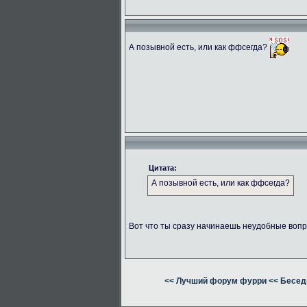
А позывной есть, или как ффсегда?
Цитата:
А позывной есть, или как ффсегда?
Вот что ты сразу начинаешь неудобные вопр
<< Лучший форум фурри
<< Бесед