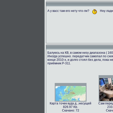
А у васс там его нету что-ли?
Нну ладн
Балуюсь на КВ, в самом низу диапазона ( 160
Иногда успешно. передатчик самопал по схем
конце 2010-х, и долго стоял без дела, пока
приёмник Р-311.
Карта точек куда д...несущей
Сам перед
826.97 Kb.
233
Скачано: 72
Скач