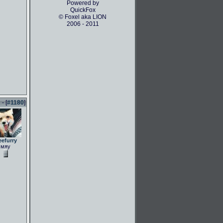
Powered by
QuickFox
© Foxel aka LION
2006 - 2011
- [
#1180
]
eefurry
мяу