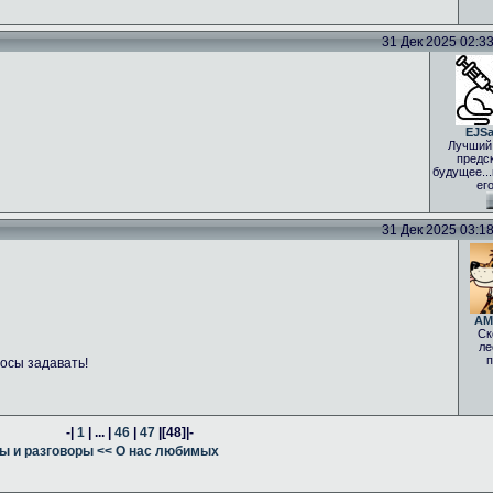
31 Дек 2025 02:33 
EJS
Лучший
предс
будущее..
ег
31 Дек 2025 03:18 
AM
Ск
ле
п
осы задавать!
-|
1
| ... |
46
|
47
|
[48]
|-
ы и разговоры
<< О нас любимых