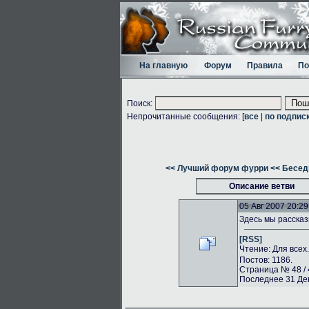
На главную
Форум
Правила
По
Поиск:
Непрочитанные сообщения: [
все
|
по подпис
<< Лучший форум фурри
<< Бесед
Описание ветви
05 Авг 2007 20:29
Здесь мы рассказ
[RSS]
Чтение: Для всех
Постов: 1186.
Страница № 48 / 
Последнее 31 Дек