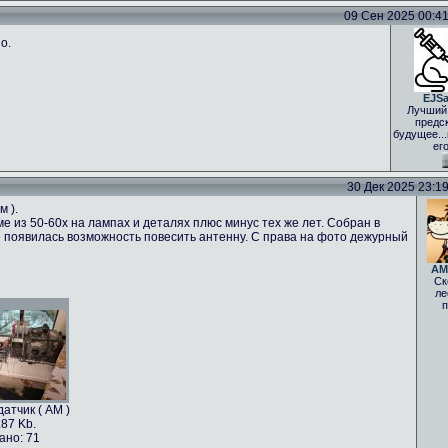
09 Сен 2025 00:41 
о.
EJS
Лучший
предс
будущее..
ег
30 Дек 2025 23:19 
м ).
е из 50-60х на лампах и деталях плюс минус тех же лет. Собран в
 не появилась возможность повесить антенну. С права на фото дежурный
AM
Ск
ле
п
атчик ( АМ )
.87 Kb.
ано: 71