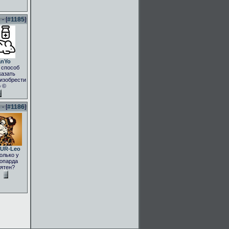
- [
#1185
]
anYo
 способ
казать
.изобрести
о ©
- [
#1186
]
UR-Leo
олько у
опарда
ятен?