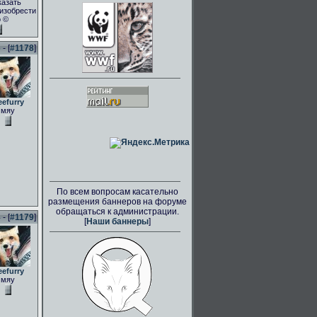
казать
.изобрести
о ©
- [
#1178
]
eefurry
мяу
По всем вопросам касательно
размещения баннеров на форуме
обращаться к администрации.
- [
#1179
]
[
Наши баннеры
]
eefurry
мяу