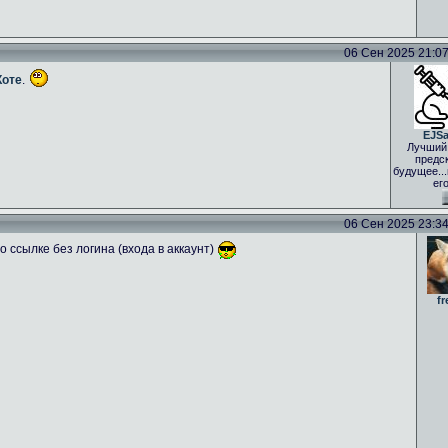
06 Сен 2025 21:07 
Коте
.
EJS
Лучший
предс
будущее..
ег
06 Сен 2025 23:34 
 ссылке без логина (входа в аккаунт)
fr