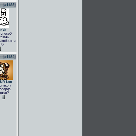
- [
#1183
]
anYo
 способ
казать
.изобрести
о ©
- [
#1184
]
UR-Leo
олько у
опарда
ятен?