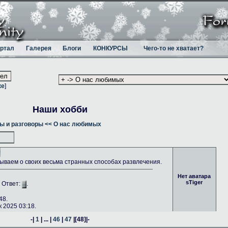
ртал
Галерея
Блоги
КОНКУРСЫ
Чего-то не хватает?
ке
]
Наши хобби
ы и разговоры
<< О нас любимых
ываем о своих весьма странных способах развлечения.
Нет аватара
sTiger
. Ответ:
.
48.
 2025 03:18.
-|
1
| ... |
46
|
47
|
[48]
|-