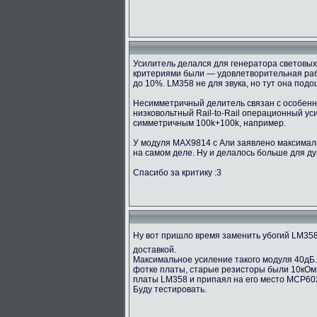
Усилитель делался для генератора световых 
критериями были — удовлетворительная рабо
до 10%. LM358 не для звука, но тут она под
Несимметричный делитель связан с особенно
низковольтный Rail-to-Rail операционный у
симметричным 100k+100k, например.
У модуля MAX9814 с Али заявлено максимальн
на самом деле. Ну и делалось больше для ду
Спасибо за критику :3
Ну вот пришло время заменить убогий LM35
доставкой.
Максимальное усиление такого модуля 40дБ.
фотке платы, старые резисторы были 10кОм(1
платы LM358 и припаял на его место MCP60
Буду тестировать.