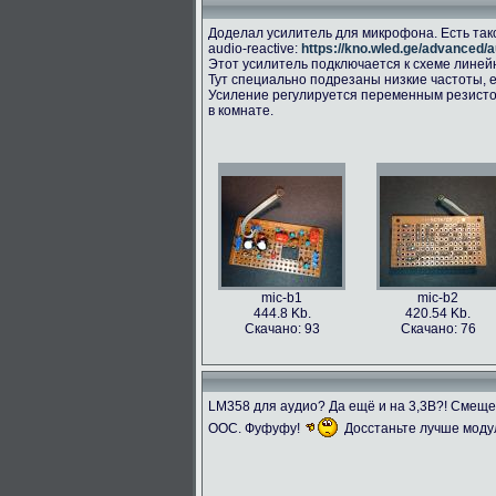
Доделал усилитель для микрофона. Есть так
audio-reactive:
https://kno.wled.ge/advanced/a
Этот усилитель подключается к схеме линейног
Тут специально подрезаны низкие частоты, е
Усиление регулируется переменным резисто
в комнате.
mic-b1
mic-b2
444.8 Kb.
420.54 Kb.
Скачано: 93
Скачано: 76
LM358 для аудио? Да ещё и на 3,3В?! Смещ
ООС. Фуфуфу!
Досстаньте лучше моду