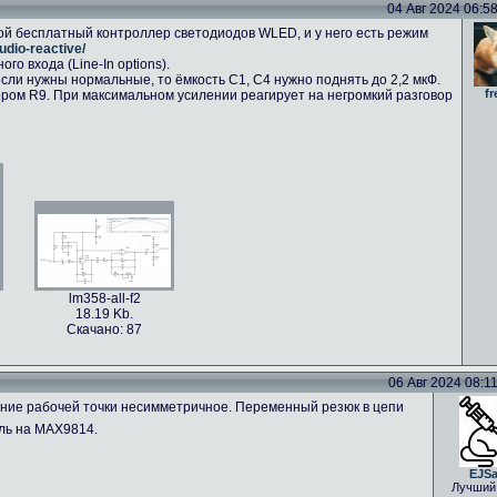
04 Авг 2024 06:58 
ой бесплатный контроллер светодиодов WLED, и у него есть режим
udio-reactive/
о входа (Line-In options).
сли нужны нормальные, то ёмкость C1, C4 нужно поднять до 2,2 мкФ.
fr
ром R9. При максимальном усилении реагирует на негромкий разговор
lm358-all-f2
18.19 Kb.
Скачано: 87
06 Авг 2024 08:11 
ение рабочей точки несимметричное. Переменный резюк в цепи
ль на MAX9814.
EJS
Лучший