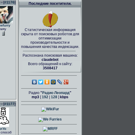
- [
#1176
]
Последние посетители.
eefurry
мяу
Статистическая информация
скрыта от поисковых роботов для
оптимизации
производительности и
повышения качества индексации.
Распознана поисковая машина:
claudebot
Всего обращений к сайту:
3508417
Радио
"
Радио Леопард
"
mp3
[
192
|
128
]
kbps
- [
#1177
]
anYo
 способ