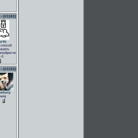
- [
#1181
]
anYo
 способ
казать
.изобрести
о ©
- [
#1182
]
eefurry
мяу