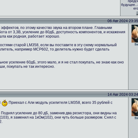
предс
будущее..
ег
06 Авг 2024 23:35 
эффектов, по этому качество звука на втором плане. Главными
та от 3,3В, усиление до 80дБ, доступность компонентов, и искажения
ошла как родная, работает хорошо.
fr
стями старой LM358, если вы поставите в эту схему нормальный
силитель, например MCP602, то делитель нужно будет сделать
ое усиление 60дБ, этого мало, и я не стал покупать, не знаю как оно
ши, покупать не так интересно.
14 Авг 2024 03:24 
8
Приехал с Али модуль усилителя LM358, всего 35 рублей с
 Поднял усиление до 80 дБ, заменив два резистора, они видны на
03), я заменил на 1кОм(102), они чуть больше размером. Снял с
fr
2.