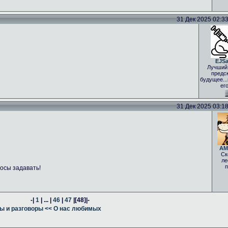
31 Дек 2025 02:33 
EJS
Лучший
предс
будущее..
ег
31 Дек 2025 03:18 
AM
Ск
ле
п
осы задавать!
-|
1
| ... |
46
|
47
|
[48]
|-
ы и разговоры
<< О нас любимых