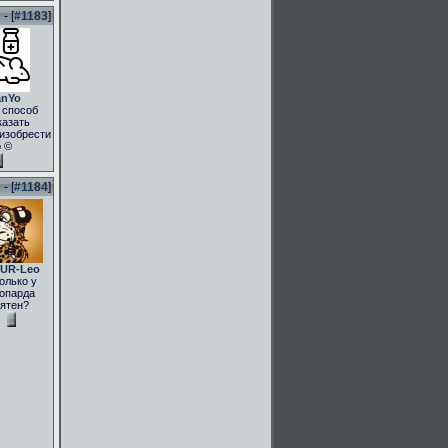
- [
#1183
]
anYo
 способ
казать
.изобрести
о ©
- [
#1184
]
UR-Leo
олько у
опарда
ятен?