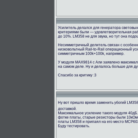
Усилитель делался для генератора световых 
критериями были — удовлетворительная рабо
до 10%. LM358 не для звука, но тут она под
Несимметричный делитель связан с особенно
низковольтный Rail-to-Rail операционный у
симметричным 100k+100k, например.
У модуля MAX9814 с Али заявлено максимальн
на самом деле. Ну и делалось больше для ду
Спасибо за критику :3
Ну вот пришло время заменить убогий LM35
доставкой.
Максимальное усиление такого модуля 40дБ.
фотке платы, старые резисторы были 10кОм(1
платы LM358 и припаял на его место MCP60
Буду тестировать.