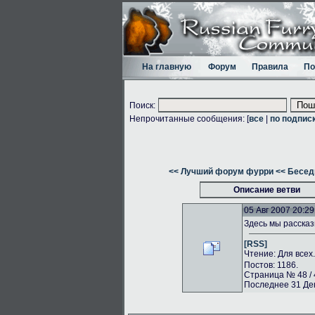
На главную
Форум
Правила
По
Поиск:
Непрочитанные сообщения: [
все
|
по подпис
<< Лучший форум фурри
<< Бесед
Описание ветви
05 Авг 2007 20:29
Здесь мы рассказ
[RSS]
Чтение: Для всех
Постов: 1186.
Страница № 48 / 
Последнее 31 Дек