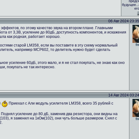
предс
будущее..
ег
06 Авг 2024 23:35 
эффектов, по этому качество звука на втором плане. Главными
та от 3,3В, усиление до 80дБ, доступность компонентов, и искажения
ошла как родная, работает хорошо.
fr
стями старой LM358, если вы поставите в эту схему нормальный
силитель, например MCP602, то делитель нужно будет сделать
ое усиление 60дБ, этого мало, и я не стал покупать, не знаю как оно
ши, покупать не так интересно.
14 Авг 2024 03:24 
8
Приехал с Али модуль усилителя LM358, всего 35 рублей с
 Поднял усиление до 80 дБ, заменив два резистора, они видны на
03), я заменил на 1кОм(102), они чуть больше размером. Снял с
fr
2.