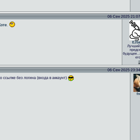
06 Сен 2025 21:07 
Коте
.
EJS
Лучший
предс
будущее..
ег
06 Сен 2025 23:34 
 ссылке без логина (входа в аккаунт)
fr