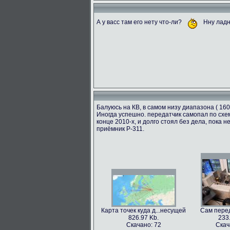
А у васс там его нету что-ли?
Нну ладн
Балуюсь на КВ, в самом низу диапазона ( 160
Иногда успешно. передатчик самопал по схем
конце 2010-х, и долго стоял без дела, пока
приёмник Р-311.
Карта точек куда д...несущей
Сам перед
826.97 Kb.
233
Скачано: 72
Скач