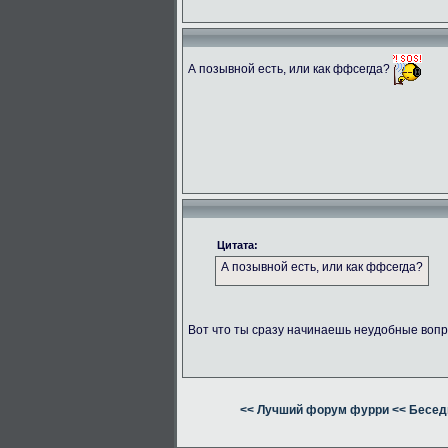
А позывной есть, или как ффсегда?
Цитата:
А позывной есть, или как ффсегда?
Вот что ты сразу начинаешь неудобные вопр
<< Лучший форум фурри
<< Бесед