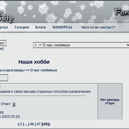
ртал
Галерея
Блоги
КОНКУРСЫ
Чего-то не хватает?
ке
]
Наши хобби
ы и разговоры
<< О нас любимых
ываем о своих весьма странных способах развлечения.
Нет аватара
sTiger
. Ответ:
.
48.
 2025 03:18.
-|
1
| ... |
46
|
47
|
[48]
|-