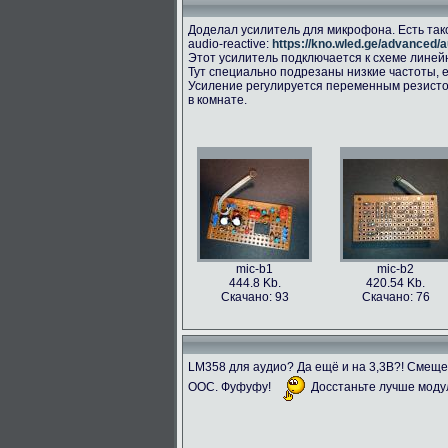
Доделал усилитель для микрофона. Есть так
audio-reactive:
https://kno.wled.ge/advanced/a
Этот усилитель подключается к схеме линейног
Тут специально подрезаны низкие частоты, е
Усиление регулируется переменным резисто
в комнате.
mic-b1
mic-b2
444.8 Kb.
420.54 Kb.
Скачано: 93
Скачано: 76
LM358 для аудио? Да ещё и на 3,3В?! Смещ
ООС. Фуфуфу!
Досстаньте лучше моду