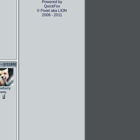
Powered by
QuickFox
© Foxel aka LION
2006 - 2011
- [
#1180
]
eefurry
мяу