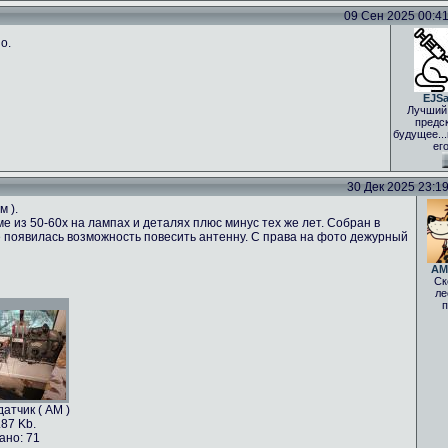
09 Сен 2025 00:41 
о.
EJS
Лучший
предс
будущее..
ег
30 Дек 2025 23:19 
м ).
е из 50-60х на лампах и деталях плюс минус тех же лет. Собран в
 не появилась возможность повесить антенну. С права на фото дежурный
AM
Ск
ле
п
атчик ( АМ )
.87 Kb.
ано: 71