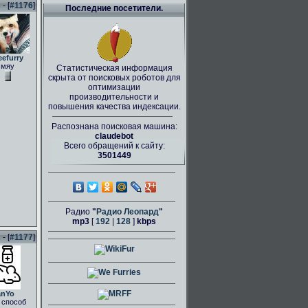
- [
#1176
]
Последние посетители.
eefurry
мяу
Статистическая информация
скрыта от поисковых роботов для
оптимизации
производительности и
повышения качества индексации.
Распознана поисковая машина:
claudebot
Всего обращений к сайту:
3501449
Радио
"
Радио Леопард
"
mp3
[
192
|
128
]
kbps
- [
#1177
]
anYo
 способ