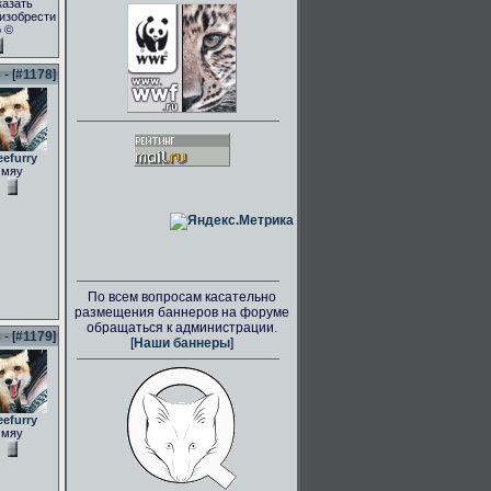
казать
.изобрести
о ©
- [
#1178
]
eefurry
мяу
По всем вопросам касательно
размещения баннеров на форуме
обращаться к администрации.
- [
#1179
]
[
Наши баннеры
]
eefurry
мяу