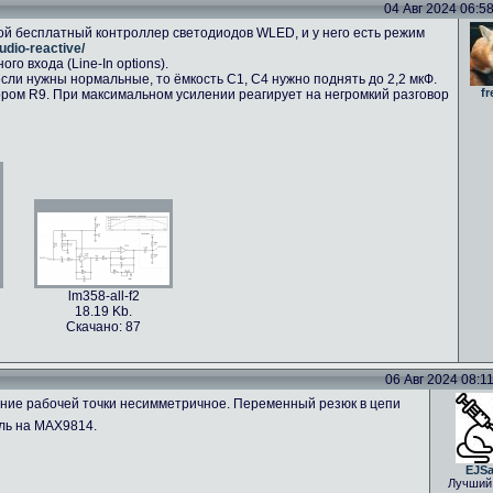
04 Авг 2024 06:58 
ой бесплатный контроллер светодиодов WLED, и у него есть режим
udio-reactive/
о входа (Line-In options).
сли нужны нормальные, то ёмкость C1, C4 нужно поднять до 2,2 мкФ.
fr
ром R9. При максимальном усилении реагирует на негромкий разговор
lm358-all-f2
18.19 Kb.
Скачано: 87
06 Авг 2024 08:11 
ение рабочей точки несимметричное. Переменный резюк в цепи
ль на MAX9814.
EJS
Лучший