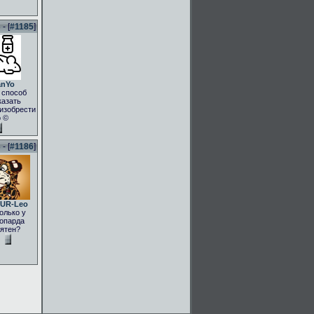
- [
#1185
]
anYo
 способ
казать
.изобрести
о ©
- [
#1186
]
UR-Leo
олько у
опарда
ятен?