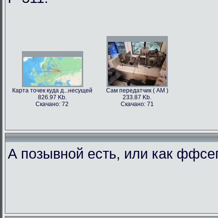
Карта точек куда д...несущей
Сам передатчик ( АМ )
826.97 Kb.
233.87 Kb.
Скачано: 72
Скачано: 71
А позывной есть, или как ффс