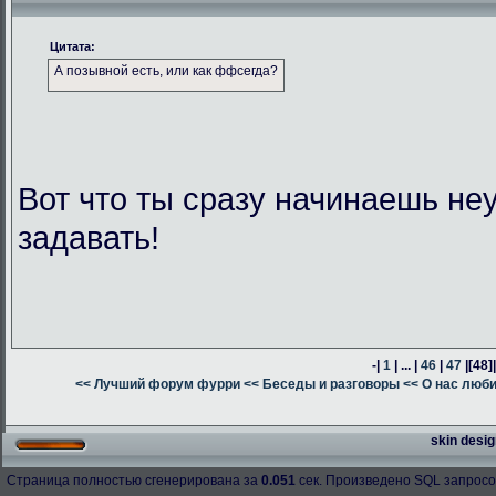
Цитата:
А позывной есть, или как ффсегда?
Вот что ты сразу начинаешь н
задавать!
-|
1
| ... |
46
|
47
|
[48]
<< Лучший форум фурри
<< Беседы и разговоры
<< О нас люб
skin desig
Страница полностью сгенерирована за
0.051
сек. Произведено SQL запросо