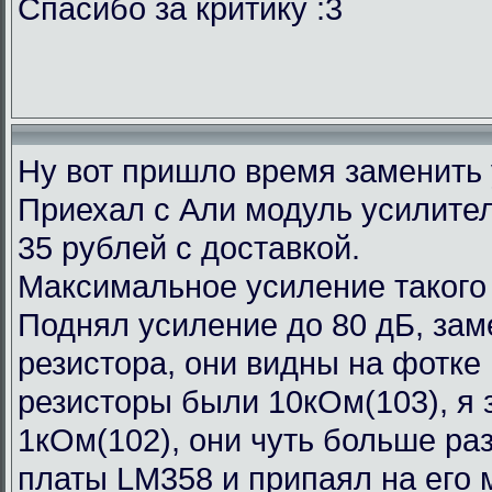
Спасибо за критику :3
Ну вот пришло время заменить
Приехал с Али модуль усилител
35 рублей с доставкой.
Максимальное усиление такого
Поднял усиление до 80 дБ, зам
резистора, они видны на фотке
резисторы были 10кОм(103), я 
1кОм(102), они чуть больше ра
платы LM358 и припаял на его