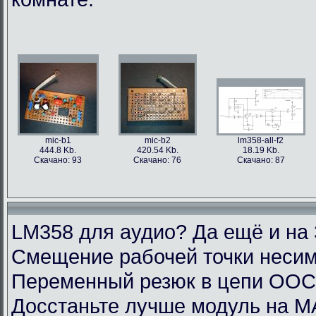
mic-b1
mic-b2
lm358-all-f2
444.8 Kb.
420.54 Kb.
18.19 Kb.
Скачано: 93
Скачано: 76
Скачано: 87
LM358 для аудио? Да ещё и на 
Смещение рабочей точки несим
Переменный резюк в цепи ОО
Досстаньте лучше модуль на M