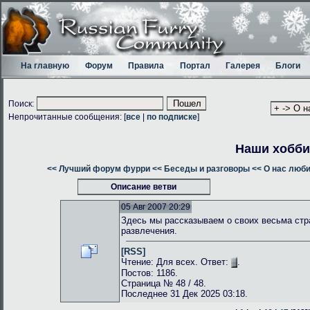
На главную
Форум
Правила
Портал
Галерея
Блоги
Поиск:
Непрочитанные сообщения: [
все
|
по подписке
]
Наши хобби
<< Лучший форум фурри
<< Беседы и разговоры
<< О нас люб
Описание ветви
05 Авг 2007 20:29
Здесь мы рассказываем о своих весьма стр
развлечения.
[RSS]
Чтение: Для всех. Ответ:
.
Постов: 1186.
Страница № 48 / 48.
Последнее 31 Дек 2025 03:18.