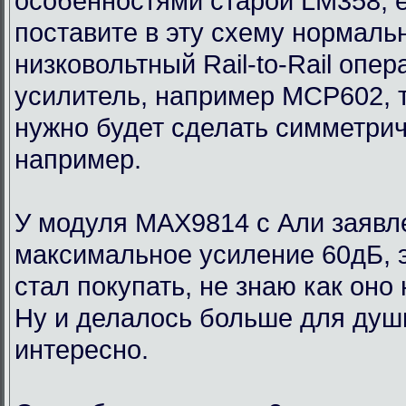
особенностями старой LM358, 
поставите в эту схему нормаль
низковольтный Rail-to-Rail опе
усилитель, например MCP602, 
нужно будет сделать симметри
например.
У модуля MAX9814 с Али заявл
максимальное усиление 60дБ, э
стал покупать, не знаю как оно
Ну и делалось больше для души
интересно.