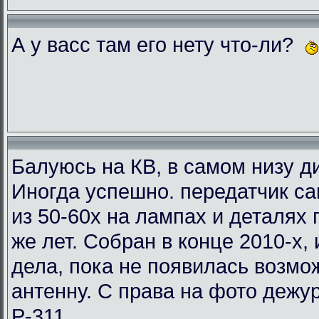
А у васс там его нету что-ли?
Балуюсь на КВ, в самом низу ди
Иногда успешно. передатчик с
из 50-60х на лампах и деталях
же лет. Собран в конце 2010-х, 
дела, пока не появилась возмо
антенну. С права на фото деж
Р-311.