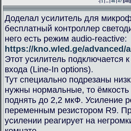
-|
1
| ... |
46
|
47
|
[48]
Доделал усилитель для микроф
бесплатный контроллер светод
него есть режим audio-reactive:
https://kno.wled.ge/advanced/a
Этот усилитель подключается к
входа (Line-In options).
Тут специально подрезаны низк
нужны нормальные, то ёмкость
поднять до 2,2 мкФ. Усиление 
переменным резистором R9. П
усилении реагирует на негромк
комнате.