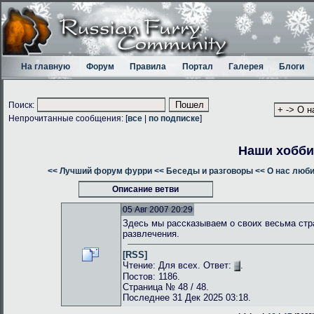
На главную
Форум
Правила
Портал
Галерея
Блоги
Поиск:
Непрочитанные сообщения: [
все
|
по подписке
]
Наши хобби
<< Лучший форум фурри
<< Беседы и разговоры
<< О нас люб
Описание ветви
05 Авг 2007 20:29
Здесь мы рассказываем о своих весьма стр
развлечения.
[RSS]
Чтение: Для всех. Ответ:
.
Постов: 1186.
Страница № 48 / 48.
Последнее 31 Дек 2025 03:18.