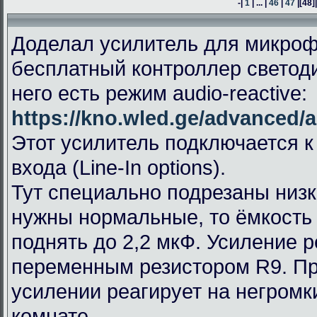
-|
1
| ... |
46
|
47
|
[48]
Доделал усилитель для микроф
бесплатный контроллер светод
него есть режим audio-reactive:
https://kno.wled.ge/advanced/a
Этот усилитель подключается к
входа (Line-In options).
Тут специально подрезаны низк
нужны нормальные, то ёмкость
поднять до 2,2 мкФ. Усиление 
переменным резистором R9. П
усилении реагирует на негромк
комнате.