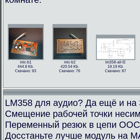
mic-b1
mic-b2
lm358-all-f2
444.8 Kb.
420.54 Kb.
18.19 Kb.
Скачано: 93
Скачано: 76
Скачано: 87
LM358 для аудио? Да ещё и на 
Смещение рабочей точки несим
Переменный резюк в цепи ОО
Досстаньте лучше модуль на M