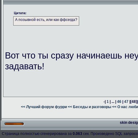
Цитата:
А позывной есть, или как ффсегда?
Вот что ты сразу начинаешь н
задавать!
-|
1
| ... |
46
|
47
|
[48]
<< Лучший форум фурри
<< Беседы и разговоры
<< О нас люб
skin desig
Страница полностью сгенерирована за
0.063
сек. Произведено SQL запросо