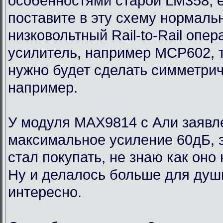
особенностями старой LM358, 
поставите в эту схему нормаль
низковольтный Rail-to-Rail опе
усилитель, например MCP602, 
нужно будет сделать симметри
например.
У модуля MAX9814 с Али заявл
максимальное усиление 60дБ, э
стал покупать, не знаю как оно
Ну и делалось больше для души
интересно.