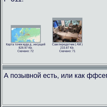
Карта точек куда д...несущей
Сам передатчик ( АМ )
826.97 Kb.
233.87 Kb.
Скачано: 72
Скачано: 71
А позывной есть, или как ффс