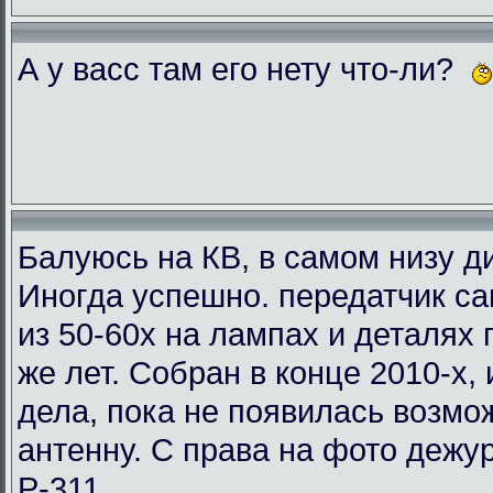
А у васс там его нету что-ли?
Балуюсь на КВ, в самом низу ди
Иногда успешно. передатчик с
из 50-60х на лампах и деталях
же лет. Собран в конце 2010-х, 
дела, пока не появилась возмо
антенну. С права на фото деж
Р-311.