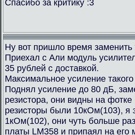
Спасибо за критику :3
Ну вот пришло время заменить
Приехал с Али модуль усилител
35 рублей с доставкой.
Максимальное усиление такого
Поднял усиление до 80 дБ, зам
резистора, они видны на фотке
резисторы были 10кОм(103), я 
1кОм(102), они чуть больше ра
платы LM358 и припаял на его