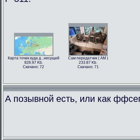
Карта точек куда д...несущей
Сам передатчик ( АМ )
826.97 Kb.
233.87 Kb.
Скачано: 72
Скачано: 71
А позывной есть, или как ффс