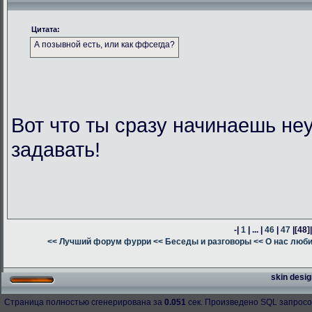
Цитата:
А позывной есть, или как ффсегда?
Вот что ты сразу начинаешь н
задавать!
-|
1
| ... |
46
|
47
|
[48]
<< Лучший форум фурри
<< Беседы и разговоры
<< О нас люб
skin desig
Страница полностью сгенерирована за
0.051
сек. Произведено SQL запросо