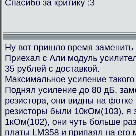
Спасибо за критику :3
Ну вот пришло время заменить
Приехал с Али модуль усилител
35 рублей с доставкой.
Максимальное усиление такого
Поднял усиление до 80 дБ, зам
резистора, они видны на фотке
резисторы были 10кОм(103), я 
1кОм(102), они чуть больше ра
платы LM358 и припаял на его