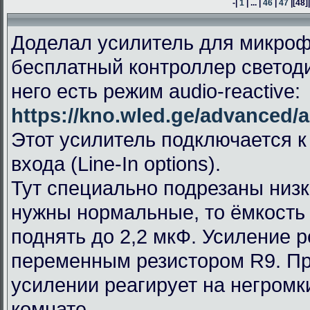
-|
1
| ... |
46
|
47
|
[48]
Доделал усилитель для микроф
бесплатный контроллер светод
него есть режим audio-reactive:
https://kno.wled.ge/advanced/a
Этот усилитель подключается к
входа (Line-In options).
Тут специально подрезаны низк
нужны нормальные, то ёмкость
поднять до 2,2 мкФ. Усиление 
переменным резистором R9. П
усилении реагирует на негромк
комнате.