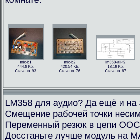
mic-b1
mic-b2
lm358-all-f2
444.8 Kb.
420.54 Kb.
18.19 Kb.
Скачано: 93
Скачано: 76
Скачано: 87
LM358 для аудио? Да ещё и на 
Смещение рабочей точки несим
Переменный резюк в цепи ОО
Досстаньте лучше модуль на M