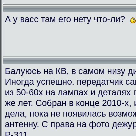
А у васс там его нету что-ли?
Балуюсь на КВ, в самом низу ди
Иногда успешно. передатчик с
из 50-60х на лампах и деталях
же лет. Собран в конце 2010-х, 
дела, пока не появилась возмо
антенну. С права на фото деж
Р-311.