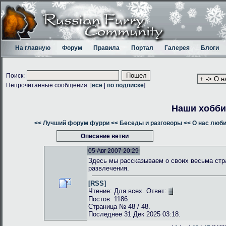
На главную
Форум
Правила
Портал
Галерея
Блоги
Поиск:
Непрочитанные сообщения: [
все
|
по подписке
]
Наши хобби
<< Лучший форум фурри
<< Беседы и разговоры
<< О нас люб
Описание ветви
05 Авг 2007 20:29
Здесь мы рассказываем о своих весьма стр
развлечения.
[RSS]
Чтение: Для всех. Ответ:
.
Постов: 1186.
Страница № 48 / 48.
Последнее 31 Дек 2025 03:18.