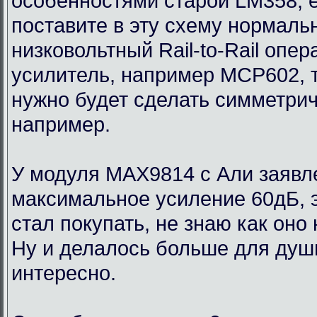
особенностями старой LM358, 
поставите в эту схему нормаль
низковольтный Rail-to-Rail опе
усилитель, например MCP602, 
нужно будет сделать симметри
например.
У модуля MAX9814 с Али заявл
максимальное усиление 60дБ, э
стал покупать, не знаю как оно
Ну и делалось больше для души
интересно.