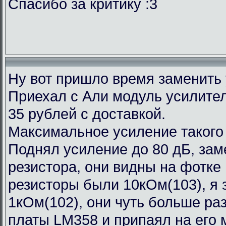
Спасибо за критику :3
Ну вот пришло время заменить
Приехал с Али модуль усилител
35 рублей с доставкой.
Максимальное усиление такого
Поднял усиление до 80 дБ, зам
резистора, они видны на фотке
резисторы были 10кОм(103), я 
1кОм(102), они чуть больше ра
платы LM358 и припаял на его