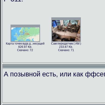
Карта точек куда д...несущей
Сам передатчик ( АМ )
826.97 Kb.
233.87 Kb.
Скачано: 72
Скачано: 71
А позывной есть, или как ффс