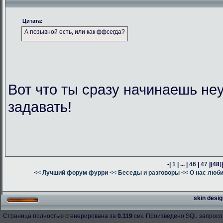
Цитата:
А позывной есть, или как ффсегда?
Вот что ты сразу начинаешь н
задавать!
-|
1
| ... |
46
|
47
|
[48]
<< Лучший форум фурри
<< Беседы и разговоры
<< О нас люб
skin desig
Страница полностью сгенерирована за
0.119
сек. Произведено SQL запросо