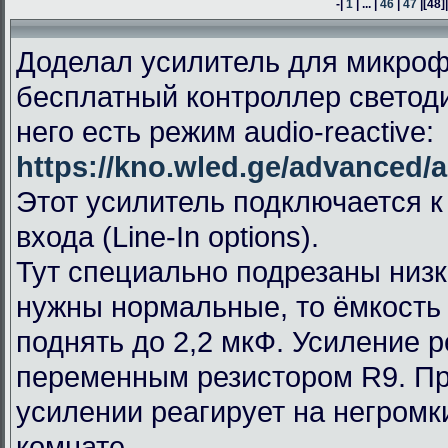
-|
1
| ... |
46
|
47
|
[48]
Доделал усилитель для микроф
бесплатный контроллер светод
него есть режим audio-reactive:
https://kno.wled.ge/advanced/a
Этот усилитель подключается к
входа (Line-In options).
Тут специально подрезаны низк
нужны нормальные, то ёмкость
поднять до 2,2 мкФ. Усиление 
переменным резистором R9. П
усилении реагирует на негромк
комнате.