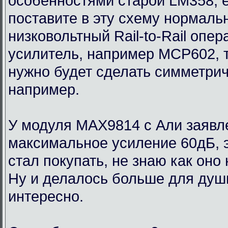
особенностями старой LM358, 
поставите в эту схему нормаль
низковольтный Rail-to-Rail опе
усилитель, например MCP602, 
нужно будет сделать симметри
например.
У модуля MAX9814 с Али заявл
максимальное усиление 60дБ, э
стал покупать, не знаю как оно
Ну и делалось больше для души
интересно.