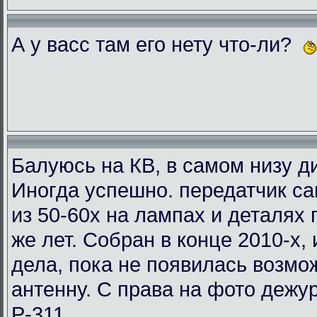
А у васс там его нету что-ли?
Балуюсь на КВ, в самом низу ди
Иногда успешно. передатчик с
из 50-60х на лампах и деталях
же лет. Собран в конце 2010-х, 
дела, пока не появилась возмо
антенну. С права на фото деж
Р-311.