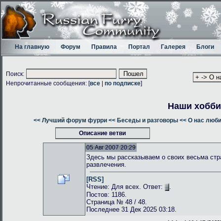
На главную
Форум
Правила
Портал
Галерея
Блоги
Поиск:
Непрочитанные сообщения: [
все
|
по подписке
]
Наши хобби
<< Лучший форум фурри
<< Беседы и разговоры
<< О нас люб
Описание ветви
05 Авг 2007 20:29
Здесь мы рассказываем о своих весьма стр
развлечения.
[RSS]
Чтение: Для всех. Ответ:
.
Постов: 1186.
Страница № 48 / 48.
Последнее 31 Дек 2025 03:18.