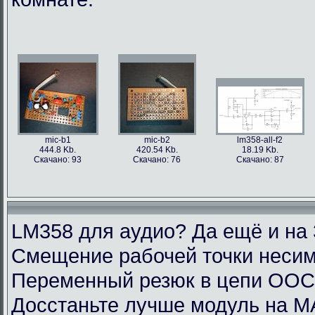
mic-b1
mic-b2
lm358-all-f2
444.8 Kb.
420.54 Kb.
18.19 Kb.
Скачано: 93
Скачано: 76
Скачано: 87
LM358 для аудио? Да ещё и на 
Смещение рабочей точки несим
Переменный резюк в цепи ОО
Досстаньте лучше модуль на M