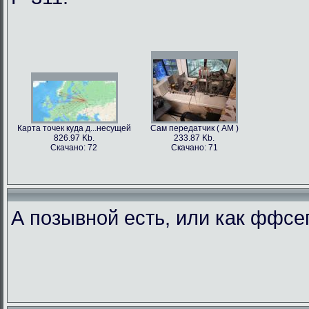
Карта точек куда д...несущей
Сам передатчик ( АМ )
826.97 Kb.
233.87 Kb.
Скачано: 72
Скачано: 71
А позывной есть, или как ффс