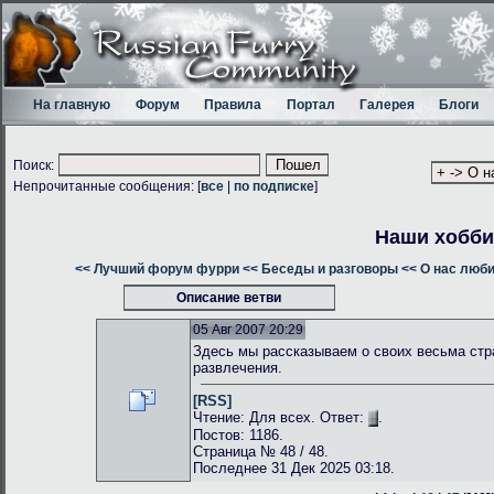
На главную
Форум
Правила
Портал
Галерея
Блоги
Поиск:
Непрочитанные сообщения: [
все
|
по подписке
]
Наши хобби
<< Лучший форум фурри
<< Беседы и разговоры
<< О нас люб
Описание ветви
05 Авг 2007 20:29
Здесь мы рассказываем о своих весьма стр
развлечения.
[RSS]
Чтение: Для всех. Ответ:
.
Постов: 1186.
Страница № 48 / 48.
Последнее 31 Дек 2025 03:18.