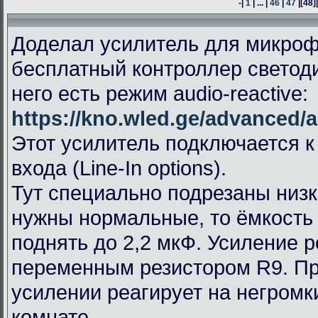
-|
1
| ... |
46
|
47
|
[48]
Доделал усилитель для микроф
бесплатный контроллер светод
него есть режим audio-reactive:
https://kno.wled.ge/advanced/a
Этот усилитель подключается к
входа (Line-In options).
Тут специально подрезаны низк
нужны нормальные, то ёмкость
поднять до 2,2 мкФ. Усиление 
переменным резистором R9. П
усилении реагирует на негромк
комнате.