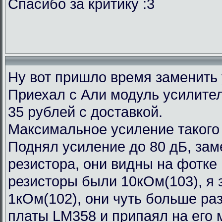
Спасибо за критику :3
Ну вот пришло время заменить
Приехал с Али модуль усилител
35 рублей с доставкой.
Максимальное усиление такого
Поднял усиление до 80 дБ, зам
резистора, они видны на фотке
резисторы были 10кОм(103), я 
1кОм(102), они чуть больше ра
платы LM358 и припаял на его