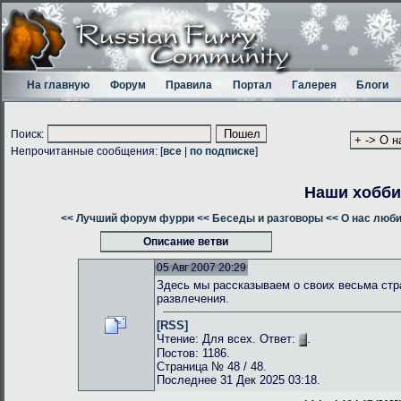
На главную
Форум
Правила
Портал
Галерея
Блоги
Поиск:
Непрочитанные сообщения: [
все
|
по подписке
]
Наши хобби
<< Лучший форум фурри
<< Беседы и разговоры
<< О нас люб
Описание ветви
05 Авг 2007 20:29
Здесь мы рассказываем о своих весьма стр
развлечения.
[RSS]
Чтение: Для всех. Ответ:
.
Постов: 1186.
Страница № 48 / 48.
Последнее 31 Дек 2025 03:18.