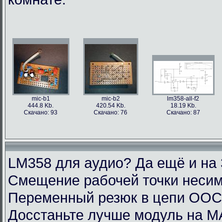
mic-b1
mic-b2
lm358-all-f2
444.8 Kb.
420.54 Kb.
18.19 Kb.
Скачано: 93
Скачано: 76
Скачано: 87
LM358 для аудио? Да ещё и на 
Смещение рабочей точки несим
Переменный резюк в цепи ОО
Досстаньте лучше модуль на M