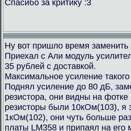
Спасибо за критику :3
Ну вот пришло время заменить
Приехал с Али модуль усилител
35 рублей с доставкой.
Максимальное усиление такого
Поднял усиление до 80 дБ, зам
резистора, они видны на фотке
резисторы были 10кОм(103), я 
1кОм(102), они чуть больше ра
платы LM358 и припаял на его