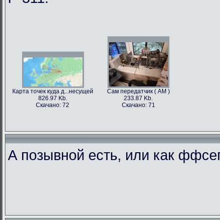
Карта точек куда д...несущей
Сам передатчик ( АМ )
826.97 Kb.
233.87 Kb.
Скачано: 72
Скачано: 71
А позывной есть, или как ффс