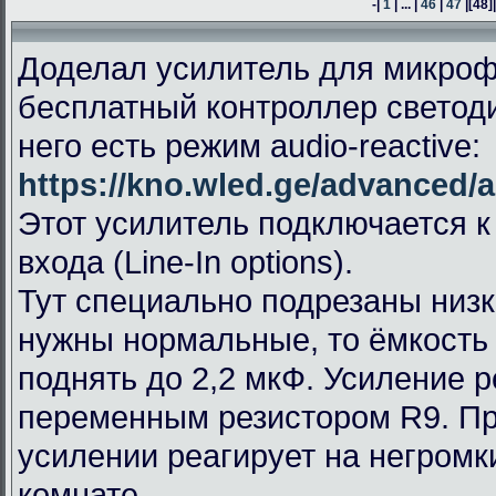
-|
1
| ... |
46
|
47
|
[48]
Доделал усилитель для микроф
бесплатный контроллер светод
него есть режим audio-reactive:
https://kno.wled.ge/advanced/a
Этот усилитель подключается к
входа (Line-In options).
Тут специально подрезаны низк
нужны нормальные, то ёмкость
поднять до 2,2 мкФ. Усиление 
переменным резистором R9. П
усилении реагирует на негромк
комнате.