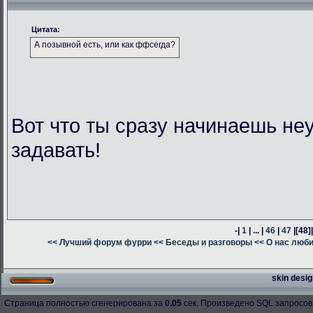
Цитата:
А позывной есть, или как ффсегда?
Вот что ты сразу начинаешь н
задавать!
-|
1
| ... |
46
|
47
|
[48]
<< Лучший форум фурри
<< Беседы и разговоры
<< О нас люб
skin desig
Страница полностью сгенерирована за
0.05
сек. Произведено SQL запросов