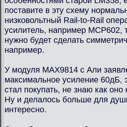
особенностями старой LM358, 
поставите в эту схему нормаль
низковольтный Rail-to-Rail опе
усилитель, например MCP602, 
нужно будет сделать симметри
например.
У модуля MAX9814 с Али заявл
максимальное усиление 60дБ, э
стал покупать, не знаю как оно
Ну и делалось больше для души
интересно.