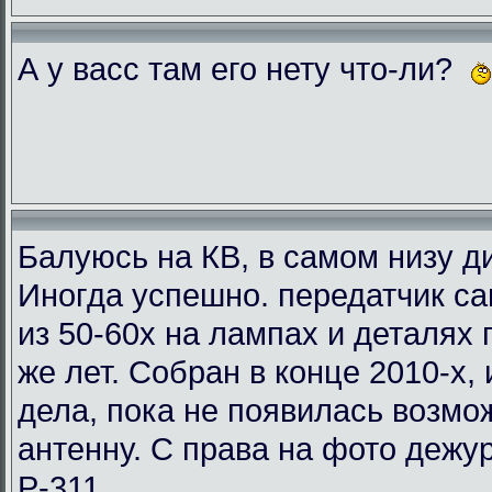
А у васс там его нету что-ли?
Балуюсь на КВ, в самом низу ди
Иногда успешно. передатчик с
из 50-60х на лампах и деталях
же лет. Собран в конце 2010-х, 
дела, пока не появилась возмо
антенну. С права на фото деж
Р-311.