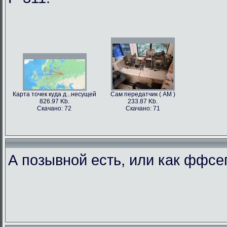
Карта точек куда д...несущей
Сам передатчик ( АМ )
826.97 Kb.
233.87 Kb.
Скачано: 72
Скачано: 71
А позывной есть, или как ффс