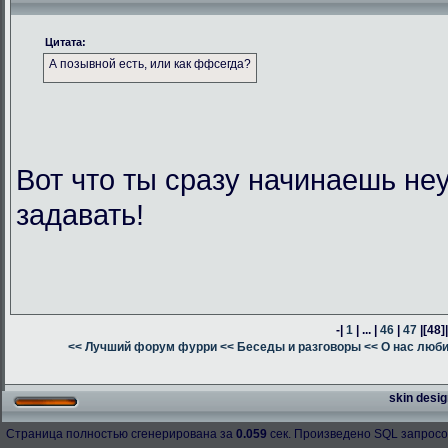
Цитата:
А позывной есть, или как ффсегда?
Вот что ты сразу начинаешь н
задавать!
-|
1
| ... |
46
|
47
|
[48]
<< Лучший форум фурри
<< Беседы и разговоры
<< О нас люб
skin desig
Страница полностью сгенерирована за
0.059
сек. Произведено SQL запросо