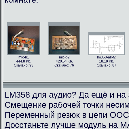
mic-b1
mic-b2
lm358-all-f2
444.8 Kb.
420.54 Kb.
18.19 Kb.
Скачано: 93
Скачано: 76
Скачано: 87
LM358 для аудио? Да ещё и на 
Смещение рабочей точки несим
Переменный резюк в цепи ОО
Досстаньте лучше модуль на M