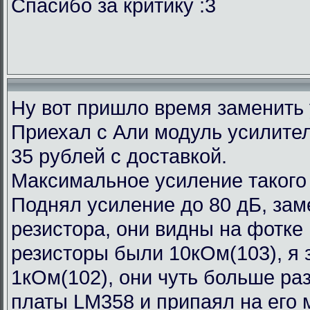
Спасибо за критику :3
Ну вот пришло время заменить
Приехал с Али модуль усилител
35 рублей с доставкой.
Максимальное усиление такого
Поднял усиление до 80 дБ, зам
резистора, они видны на фотке
резисторы были 10кОм(103), я 
1кОм(102), они чуть больше ра
платы LM358 и припаял на его