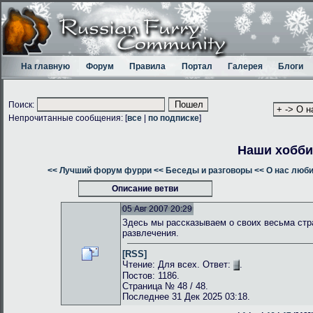
На главную
Форум
Правила
Портал
Галерея
Блоги
Поиск:
Непрочитанные сообщения: [
все
|
по подписке
]
Наши хобби
<< Лучший форум фурри
<< Беседы и разговоры
<< О нас люб
Описание ветви
05 Авг 2007 20:29
Здесь мы рассказываем о своих весьма стр
развлечения.
[RSS]
Чтение: Для всех. Ответ:
.
Постов: 1186.
Страница № 48 / 48.
Последнее 31 Дек 2025 03:18.