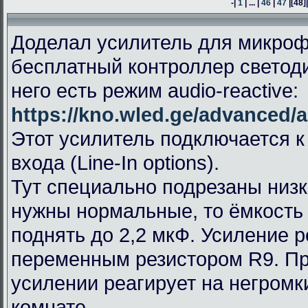
-|
1
| ... |
46
|
47
|
[48]
Доделал усилитель для микроф
бесплатный контроллер светод
него есть режим audio-reactive:
https://kno.wled.ge/advanced/a
Этот усилитель подключается к
входа (Line-In options).
Тут специально подрезаны низк
нужны нормальные, то ёмкость
поднять до 2,2 мкФ. Усиление 
переменным резистором R9. П
усилении реагирует на негромк
комнате.