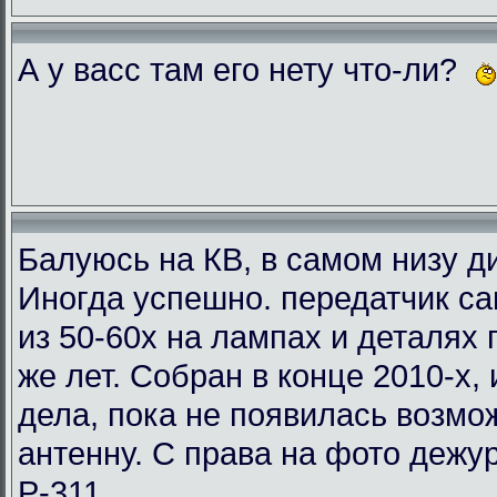
А у васс там его нету что-ли?
Балуюсь на КВ, в самом низу ди
Иногда успешно. передатчик с
из 50-60х на лампах и деталях
же лет. Собран в конце 2010-х, 
дела, пока не появилась возмо
антенну. С права на фото деж
Р-311.