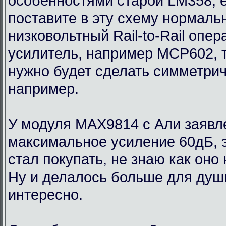
особенностями старой LM358, 
поставите в эту схему нормаль
низковольтный Rail-to-Rail опе
усилитель, например MCP602, 
нужно будет сделать симметри
например.
У модуля MAX9814 с Али заявл
максимальное усиление 60дБ, э
стал покупать, не знаю как оно
Ну и делалось больше для души
интересно.