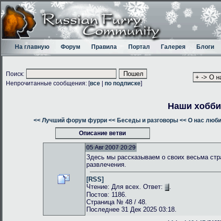
На главную
Форум
Правила
Портал
Галерея
Блоги
Поиск:
Непрочитанные сообщения: [
все
|
по подписке
]
Наши хобби
<< Лучший форум фурри
<< Беседы и разговоры
<< О нас люб
Описание ветви
05 Авг 2007 20:29
Здесь мы рассказываем о своих весьма стр
развлечения.
[RSS]
Чтение: Для всех. Ответ:
.
Постов: 1186.
Страница № 48 / 48.
Последнее 31 Дек 2025 03:18.