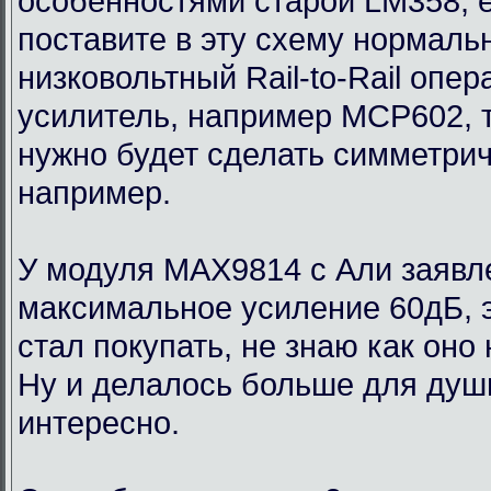
особенностями старой LM358, 
поставите в эту схему нормаль
низковольтный Rail-to-Rail опе
усилитель, например MCP602, 
нужно будет сделать симметри
например.
У модуля MAX9814 с Али заявл
максимальное усиление 60дБ, э
стал покупать, не знаю как оно
Ну и делалось больше для души
интересно.