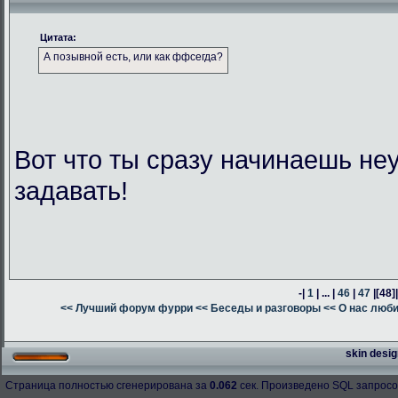
Цитата:
А позывной есть, или как ффсегда?
Вот что ты сразу начинаешь н
задавать!
-|
1
| ... |
46
|
47
|
[48]
<< Лучший форум фурри
<< Беседы и разговоры
<< О нас люб
skin desig
Страница полностью сгенерирована за
0.062
сек. Произведено SQL запросо