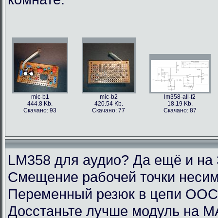
mic-b1
mic-b2
lm358-all-f2
444.8 Kb.
420.54 Kb.
18.19 Kb.
Скачано: 93
Скачано: 77
Скачано: 87
LM358 для аудио? Да ещё и на 
Смещение рабочей точки несим
Переменный резюк в цепи ОО
Досстаньте лучше модуль на M