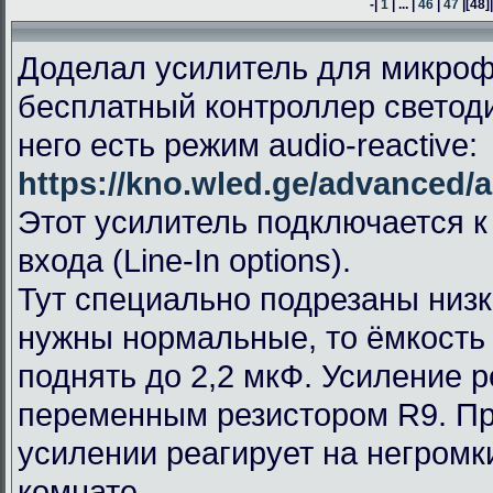
-|
1
| ... |
46
|
47
|
[48]
Доделал усилитель для микроф
бесплатный контроллер светод
него есть режим audio-reactive:
https://kno.wled.ge/advanced/a
Этот усилитель подключается к
входа (Line-In options).
Тут специально подрезаны низк
нужны нормальные, то ёмкость
поднять до 2,2 мкФ. Усиление 
переменным резистором R9. П
усилении реагирует на негромк
комнате.