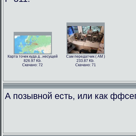
Карта точек куда д...несущей
Сам передатчик ( АМ )
826.97 Kb.
233.87 Kb.
Скачано: 72
Скачано: 71
А позывной есть, или как ффс