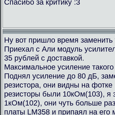
Спасибо за критику :3
Ну вот пришло время заменить
Приехал с Али модуль усилител
35 рублей с доставкой.
Максимальное усиление такого
Поднял усиление до 80 дБ, зам
резистора, они видны на фотке
резисторы были 10кОм(103), я 
1кОм(102), они чуть больше ра
платы LM358 и припаял на его