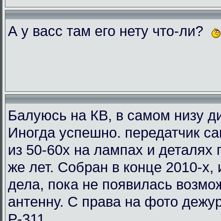
А у васс там его нету что-ли?
Балуюсь на КВ, в самом низу ди
Иногда успешно. передатчик с
из 50-60х на лампах и деталях
же лет. Собран в конце 2010-х, 
дела, пока не появилась возмо
антенну. С права на фото деж
Р-311.