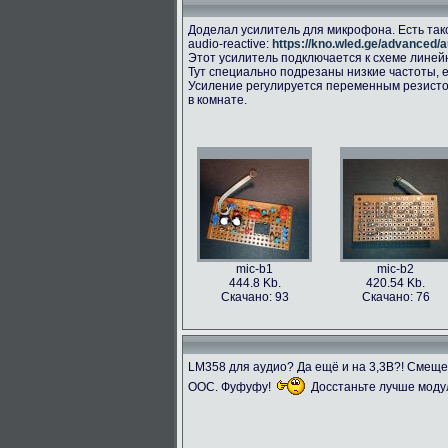
Доделал усилитель для микрофона. Есть так
audio-reactive:
https://kno.wled.ge/advanced/a
Этот усилитель подключается к схеме линейног
Тут специально подрезаны низкие частоты, е
Усиление регулируется переменным резисто
в комнате.
mic-b1
mic-b2
444.8 Kb.
420.54 Kb.
Скачано: 93
Скачано: 76
LM358 для аудио? Да ещё и на 3,3В?! Смещ
ООС. Фуфуфу!
Досстаньте лучше моду