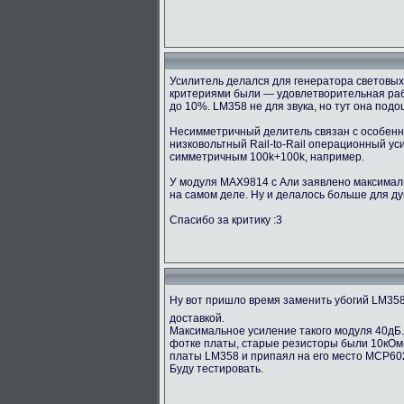
Усилитель делался для генератора световых 
критериями были — удовлетворительная рабо
до 10%. LM358 не для звука, но тут она под
Несимметричный делитель связан с особенно
низковольтный Rail-to-Rail операционный у
симметричным 100k+100k, например.
У модуля MAX9814 с Али заявлено максимальн
на самом деле. Ну и делалось больше для ду
Спасибо за критику :3
Ну вот пришло время заменить убогий LM35
доставкой.
Максимальное усиление такого модуля 40дБ.
фотке платы, старые резисторы были 10кОм(1
платы LM358 и припаял на его место MCP60
Буду тестировать.