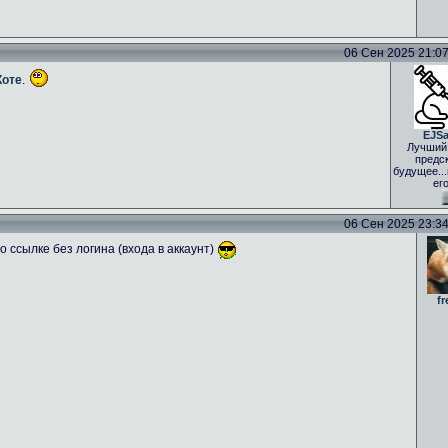
06 Сен 2025 21:07 
Коте
.
EJS
Лучший
предс
будущее..
ег
06 Сен 2025 23:34 
 ссылке без логина (входа в аккаунт)
fr