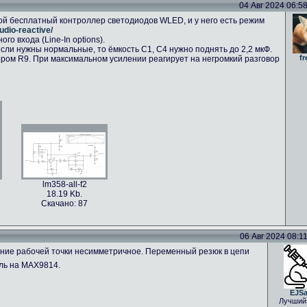
04 Авг 2024 06:58 
ой бесплатный контроллер светодиодов WLED, и у него есть режим
udio-reactive/
о входа (Line-In options).
сли нужны нормальные, то ёмкость C1, C4 нужно поднять до 2,2 мкФ.
fr
ром R9. При максимальном усилении реагирует на негромкий разговор
lm358-all-f2
18.19 Kb.
Скачано: 87
06 Авг 2024 08:11 
ение рабочей точки несимметричное. Переменный резюк в цепи
ль на MAX9814.
EJS
Лучший