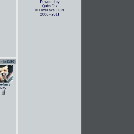
Powered by
QuickFox
© Foxel aka LION
2006 - 2011
- [
#1180
]
eefurry
мяу