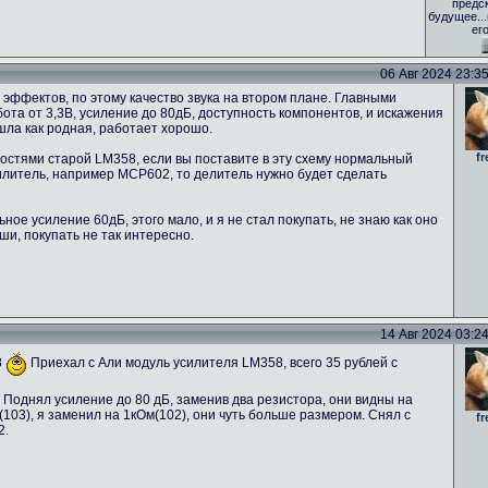
предс
будущее..
ег
06 Авг 2024 23:35 
эффектов, по этому качество звука на втором плане. Главными
та от 3,3В, усиление до 80дБ, доступность компонентов, и искажения
ошла как родная, работает хорошо.
fr
стями старой LM358, если вы поставите в эту схему нормальный
силитель, например MCP602, то делитель нужно будет сделать
ое усиление 60дБ, этого мало, и я не стал покупать, не знаю как оно
ши, покупать не так интересно.
14 Авг 2024 03:24 
8
Приехал с Али модуль усилителя LM358, всего 35 рублей с
 Поднял усиление до 80 дБ, заменив два резистора, они видны на
03), я заменил на 1кОм(102), они чуть больше размером. Снял с
fr
2.