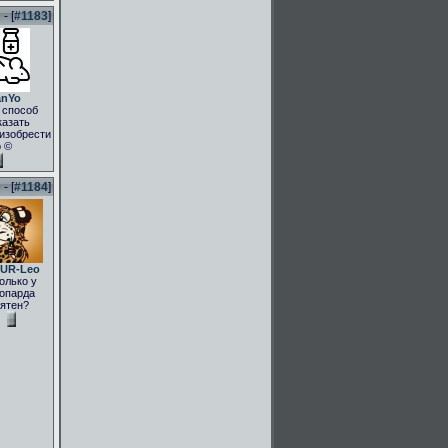
- [
#1183
]
anYo
 способ
казать
.изобрести
о ©
- [
#1184
]
UR-Leo
олько у
опарда
ятен?