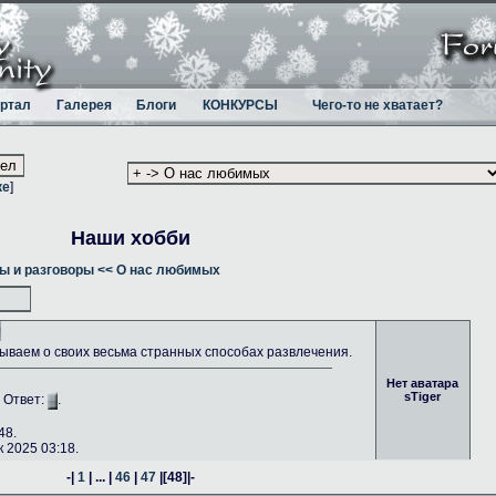
ртал
Галерея
Блоги
КОНКУРСЫ
Чего-то не хватает?
ке
]
Наши хобби
ы и разговоры
<< О нас любимых
ываем о своих весьма странных способах развлечения.
Нет аватара
sTiger
. Ответ:
.
48.
 2025 03:18.
-|
1
| ... |
46
|
47
|
[48]
|-