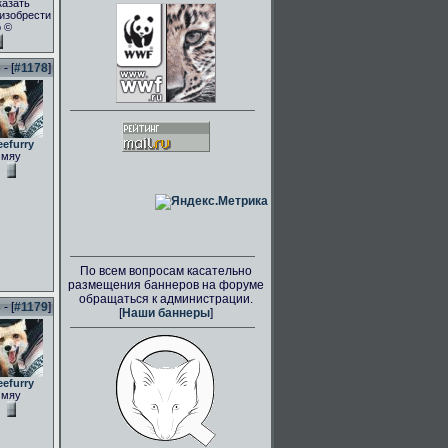
казать
.изобрести
о ©
- [
#1178
]
eefurry
мяу
По всем вопросам касательно
размещения баннеров на форуме
обращаться к администрации.
- [
#1179
]
[
Наши баннеры
]
eefurry
мяу