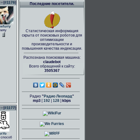
- [
#1176
]
Последние посетители.
eefurry
мяу
Статистическая информация
скрыта от поисковых роботов для
оптимизации
производительности и
повышения качества индексации.
Распознана поисковая машина:
claudebot
Всего обращений к сайту:
3505367
Радио
"
Радио Леопард
"
mp3
[
192
|
128
]
kbps
- [
#1177
]
anYo
 способ