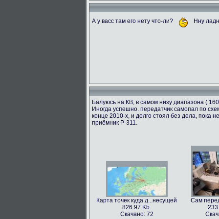
А у васс там его нету что-ли?
Нну ладн
Балуюсь на КВ, в самом низу диапазона ( 160
Иногда успешно. передатчик самопал по схем
конце 2010-х, и долго стоял без дела, пока
приёмник Р-311.
Карта точек куда д...несущей
Сам перед
826.97 Kb.
233
Скачано: 72
Скач