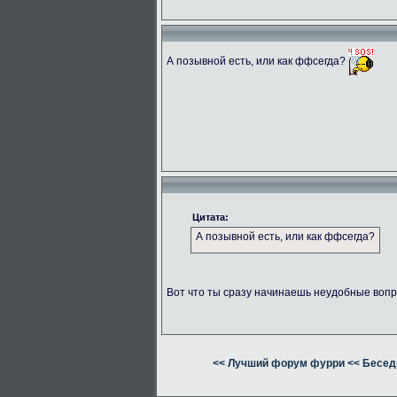
А позывной есть, или как ффсегда?
Цитата:
А позывной есть, или как ффсегда?
Вот что ты сразу начинаешь неудобные вопр
<< Лучший форум фурри
<< Бесед