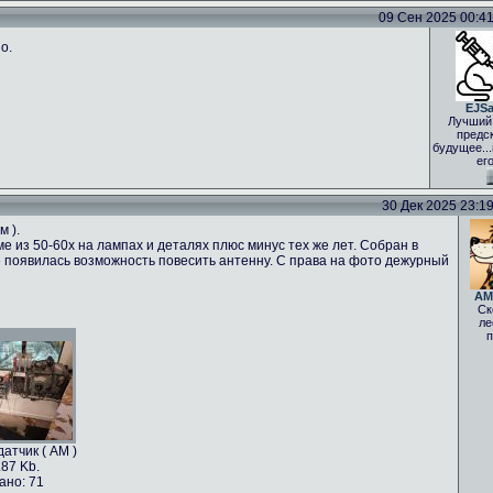
09 Сен 2025 00:41 
о.
EJS
Лучший
предс
будущее..
ег
30 Дек 2025 23:19 
м ).
е из 50-60х на лампах и деталях плюс минус тех же лет. Собран в
 не появилась возможность повесить антенну. С права на фото дежурный
AM
Ск
ле
п
атчик ( АМ )
.87 Kb.
ано: 71