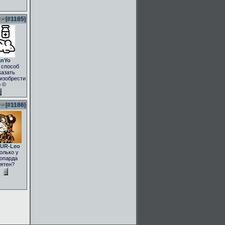
- [
#1185
]
anYo
 способ
казать
.изобрести
о ©
- [
#1186
]
UR-Leo
олько у
опарда
ятен?