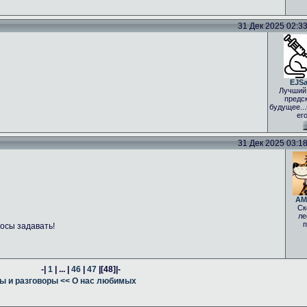
31 Дек 2025 02:33 
EJS
Лучший
предс
будущее..
ег
31 Дек 2025 03:18 
AM
Ск
ле
п
осы задавать!
-|
1
| ... |
46
|
47
|
[48]
|-
ы и разговоры
<< О нас любимых