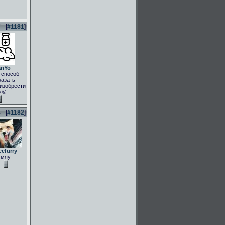
- [
#1181
]
anYo
 способ
казать
.изобрести
о ©
- [
#1182
]
eefurry
мяу