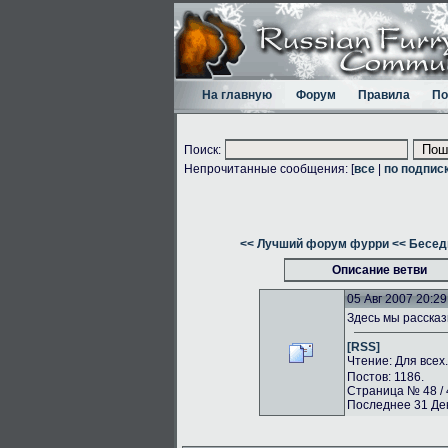
На главную
Форум
Правила
По
Поиск:
Непрочитанные сообщения: [
все
|
по подпис
<< Лучший форум фурри
<< Бесед
Описание ветви
05 Авг 2007 20:29
Здесь мы рассказ
[RSS]
Чтение: Для всех
Постов: 1186.
Страница № 48 / 
Последнее 31 Дек