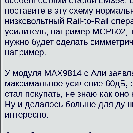
особенностями старой LM358, 
поставите в эту схему нормаль
низковольтный Rail-to-Rail опе
усилитель, например MCP602, 
нужно будет сделать симметри
например.
У модуля MAX9814 с Али заявл
максимальное усиление 60дБ, э
стал покупать, не знаю как оно
Ну и делалось больше для души
интересно.