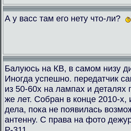
А у васс там его нету что-ли?
Балуюсь на КВ, в самом низу ди
Иногда успешно. передатчик с
из 50-60х на лампах и деталях
же лет. Собран в конце 2010-х, 
дела, пока не появилась возмо
антенну. С права на фото деж
Р-311.