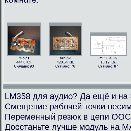
mic-b1
mic-b2
lm358-all-f2
444.8 Kb.
420.54 Kb.
18.19 Kb.
Скачано: 93
Скачано: 76
Скачано: 87
LM358 для аудио? Да ещё и на 
Смещение рабочей точки несим
Переменный резюк в цепи ОО
Досстаньте лучше модуль на M