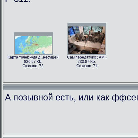
Карта точек куда д...несущей
Сам передатчик ( АМ )
826.97 Kb.
233.87 Kb.
Скачано: 72
Скачано: 71
А позывной есть, или как ффс