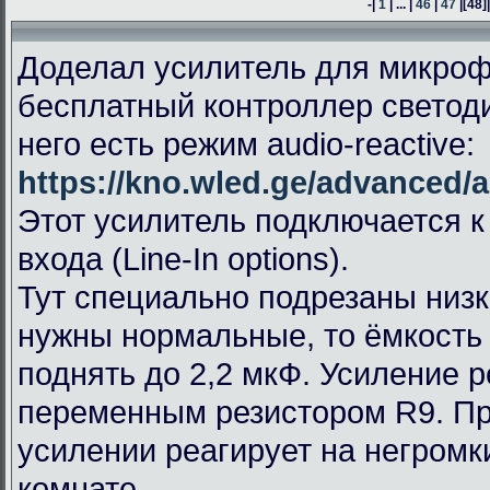
-|
1
| ... |
46
|
47
|
[48]
Доделал усилитель для микроф
бесплатный контроллер светод
него есть режим audio-reactive:
https://kno.wled.ge/advanced/a
Этот усилитель подключается к
входа (Line-In options).
Тут специально подрезаны низк
нужны нормальные, то ёмкость
поднять до 2,2 мкФ. Усиление 
переменным резистором R9. П
усилении реагирует на негромк
комнате.