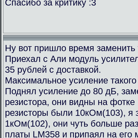
Спасибо за критику :3
Ну вот пришло время заменить
Приехал с Али модуль усилител
35 рублей с доставкой.
Максимальное усиление такого
Поднял усиление до 80 дБ, зам
резистора, они видны на фотке
резисторы были 10кОм(103), я 
1кОм(102), они чуть больше ра
платы LM358 и припаял на его