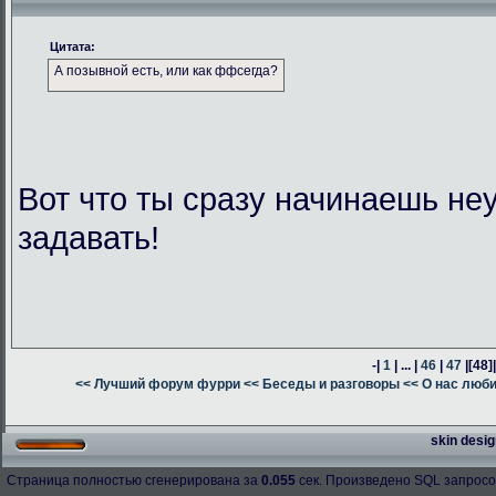
Цитата:
А позывной есть, или как ффсегда?
Вот что ты сразу начинаешь н
задавать!
-|
1
| ... |
46
|
47
|
[48]
<< Лучший форум фурри
<< Беседы и разговоры
<< О нас люб
skin desig
Страница полностью сгенерирована за
0.055
сек. Произведено SQL запросо