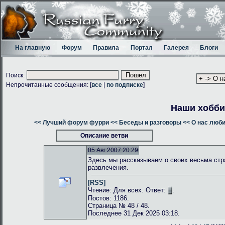
На главную
Форум
Правила
Портал
Галерея
Блоги
Поиск:
Непрочитанные сообщения: [
все
|
по подписке
]
Наши хобби
<< Лучший форум фурри
<< Беседы и разговоры
<< О нас люб
Описание ветви
05 Авг 2007 20:29
Здесь мы рассказываем о своих весьма стр
развлечения.
[RSS]
Чтение: Для всех. Ответ:
.
Постов: 1186.
Страница № 48 / 48.
Последнее 31 Дек 2025 03:18.