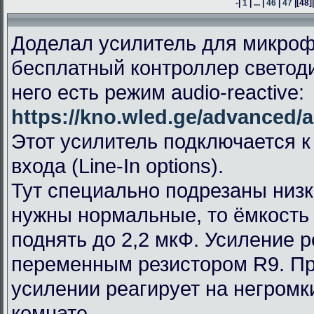
-|
1
| ... |
46
|
47
|
[48]
Доделал усилитель для микроф
бесплатный контроллер светод
него есть режим audio-reactive:
https://kno.wled.ge/advanced/a
Этот усилитель подключается к
входа (Line-In options).
Тут специально подрезаны низк
нужны нормальные, то ёмкость
поднять до 2,2 мкФ. Усиление 
переменным резистором R9. П
усилении реагирует на негромк
комнате.