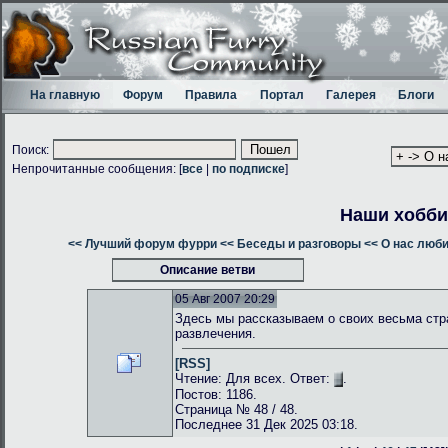
На главную
Форум
Правила
Портал
Галерея
Блоги
Поиск:
Непрочитанные сообщения: [
все
|
по подписке
]
Наши хобби
<< Лучший форум фурри
<< Беседы и разговоры
<< О нас люб
Описание ветви
05 Авг 2007 20:29
Здесь мы рассказываем о своих весьма стр
развлечения.
[RSS]
Чтение: Для всех. Ответ:
.
Постов: 1186.
Страница № 48 / 48.
Последнее 31 Дек 2025 03:18.