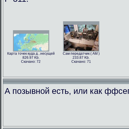
Карта точек куда д...несущей
Сам передатчик ( АМ )
826.97 Kb.
233.87 Kb.
Скачано: 72
Скачано: 71
А позывной есть, или как ффс