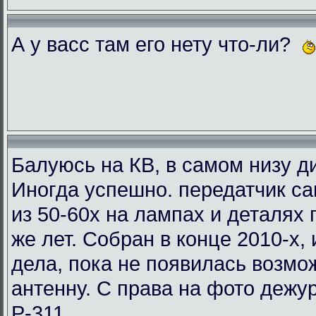
А у васс там его нету что-ли?
Балуюсь на КВ, в самом низу ди
Иногда успешно. передатчик с
из 50-60х на лампах и деталях
же лет. Собран в конце 2010-х, 
дела, пока не появилась возмо
антенну. С права на фото деж
Р-311.