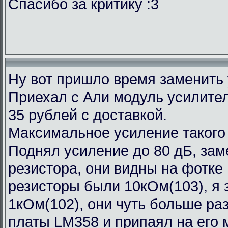
Спасибо за критику :3
Ну вот пришло время заменить
Приехал с Али модуль усилител
35 рублей с доставкой.
Максимальное усиление такого
Поднял усиление до 80 дБ, зам
резистора, они видны на фотке
резисторы были 10кОм(103), я 
1кОм(102), они чуть больше ра
платы LM358 и припаял на его