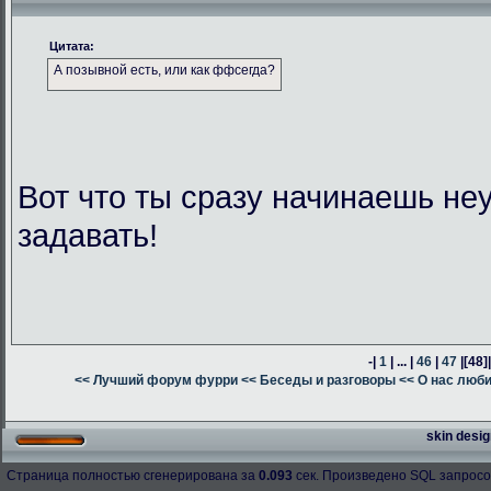
Цитата:
А позывной есть, или как ффсегда?
Вот что ты сразу начинаешь н
задавать!
-|
1
| ... |
46
|
47
|
[48]
<< Лучший форум фурри
<< Беседы и разговоры
<< О нас люб
skin desig
Страница полностью сгенерирована за
0.093
сек. Произведено SQL запросо