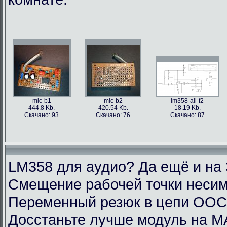
mic-b1
mic-b2
lm358-all-f2
444.8 Kb.
420.54 Kb.
18.19 Kb.
Скачано: 93
Скачано: 76
Скачано: 87
LM358 для аудио? Да ещё и на 
Смещение рабочей точки несим
Переменный резюк в цепи ОО
Досстаньте лучше модуль на M