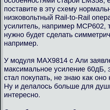
особенностями старой LM358, 
поставите в эту схему нормаль
низковольтный Rail-to-Rail опе
усилитель, например MCP602, 
нужно будет сделать симметри
например.
У модуля MAX9814 с Али заявл
максимальное усиление 60дБ, э
стал покупать, не знаю как оно
Ну и делалось больше для души
интересно.