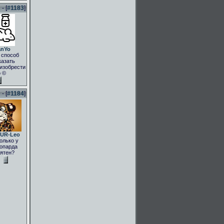
- [
#1183
]
anYo
 способ
казать
.изобрести
о ©
- [
#1184
]
UR-Leo
олько у
опарда
ятен?