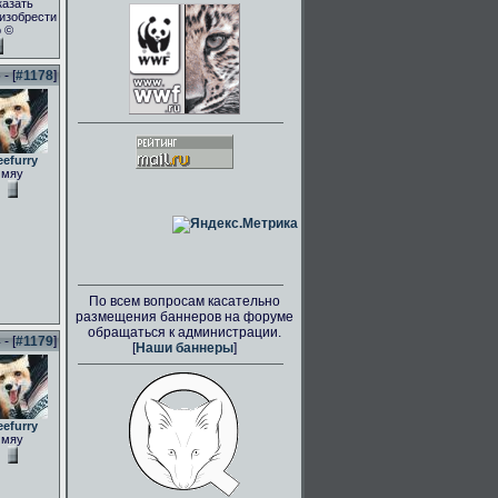
казать
.изобрести
о ©
- [
#1178
]
eefurry
мяу
По всем вопросам касательно
размещения баннеров на форуме
обращаться к администрации.
- [
#1179
]
[
Наши баннеры
]
eefurry
мяу