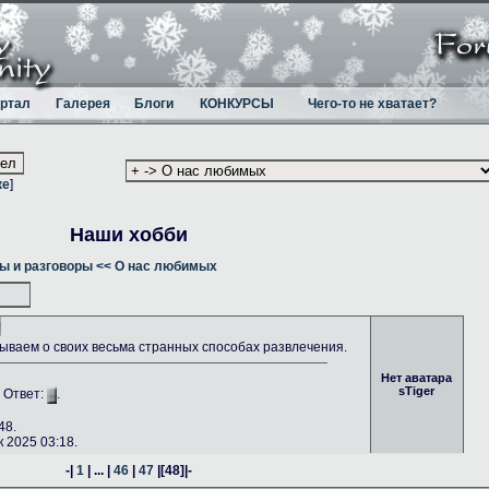
ртал
Галерея
Блоги
КОНКУРСЫ
Чего-то не хватает?
ке
]
Наши хобби
ы и разговоры
<< О нас любимых
ываем о своих весьма странных способах развлечения.
Нет аватара
sTiger
. Ответ:
.
48.
 2025 03:18.
-|
1
| ... |
46
|
47
|
[48]
|-