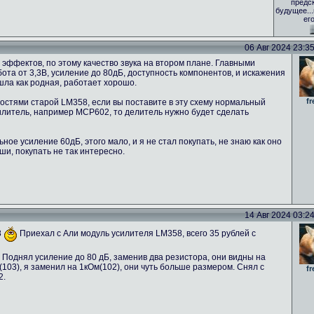
предс
будущее..
ег
06 Авг 2024 23:35 
эффектов, по этому качество звука на втором плане. Главными
та от 3,3В, усиление до 80дБ, доступность компонентов, и искажения
ошла как родная, работает хорошо.
fr
стями старой LM358, если вы поставите в эту схему нормальный
силитель, например MCP602, то делитель нужно будет сделать
ое усиление 60дБ, этого мало, и я не стал покупать, не знаю как оно
ши, покупать не так интересно.
14 Авг 2024 03:24 
8
Приехал с Али модуль усилителя LM358, всего 35 рублей с
 Поднял усиление до 80 дБ, заменив два резистора, они видны на
03), я заменил на 1кОм(102), они чуть больше размером. Снял с
fr
2.