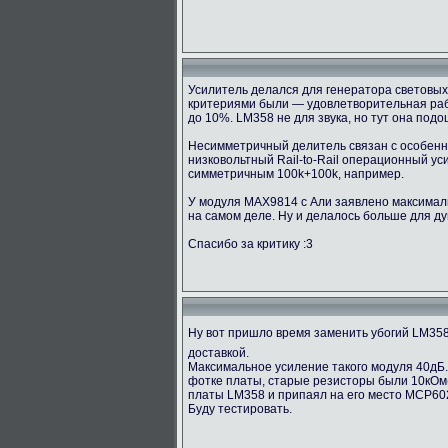
Усилитель делался для генератора световых 
критериями были — удовлетворительная рабо
до 10%. LM358 не для звука, но тут она под
Несимметричный делитель связан с особенно
низковольтный Rail-to-Rail операционный у
симметричным 100k+100k, например.
У модуля MAX9814 с Али заявлено максимальн
на самом деле. Ну и делалось больше для ду
Спасибо за критику :3
Ну вот пришло время заменить убогий LM35
доставкой.
Максимальное усиление такого модуля 40дБ.
фотке платы, старые резисторы были 10кОм(1
платы LM358 и припаял на его место MCP60
Буду тестировать.