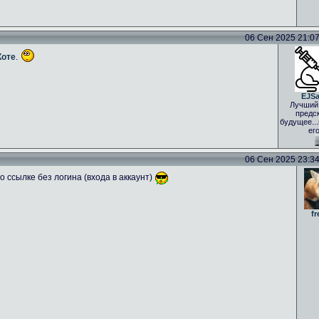
06 Сен 2025 21:07 
Коте
.
EJS
Лучший
предс
будущее..
ег
06 Сен 2025 23:34 
 ссылке без логина (входа в аккаунт)
fr