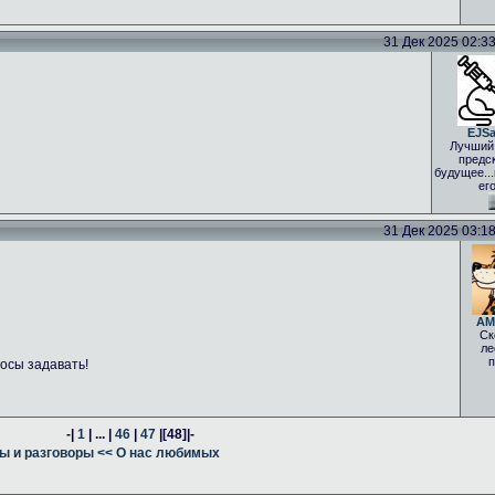
31 Дек 2025 02:33 
EJS
Лучший
предс
будущее..
ег
31 Дек 2025 03:18 
AM
Ск
ле
п
осы задавать!
-|
1
| ... |
46
|
47
|
[48]
|-
ы и разговоры
<< О нас любимых