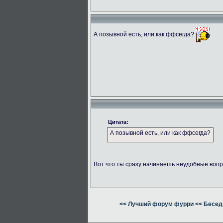
А позывной есть, или как ффсегда?
Цитата:
А позывной есть, или как ффсегда?
Вот что ты сразу начинаешь неудобные вопр
<< Лучший форум фурри
<< Бесед