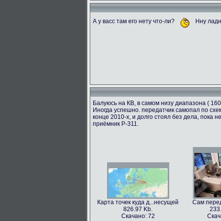
А у васс там его нету что-ли?
Нну ладн
Балуюсь на КВ, в самом низу диапазона ( 160
Иногда успешно. передатчик самопал по схем
конце 2010-х, и долго стоял без дела, пока
приёмник Р-311.
Карта точек куда д...несущей
Сам перед
826.97 Kb.
233
Скачано: 72
Скач