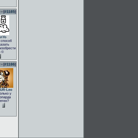
- [
#1185
]
anYo
 способ
казать
.изобрести
о ©
- [
#1186
]
UR-Leo
олько у
опарда
ятен?