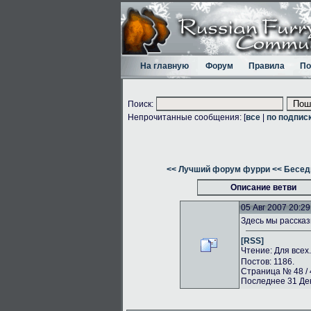
На главную
Форум
Правила
По
Поиск:
Непрочитанные сообщения: [
все
|
по подпис
<< Лучший форум фурри
<< Бесед
Описание ветви
05 Авг 2007 20:29
Здесь мы рассказ
[RSS]
Чтение: Для всех
Постов: 1186.
Страница № 48 / 
Последнее 31 Дек