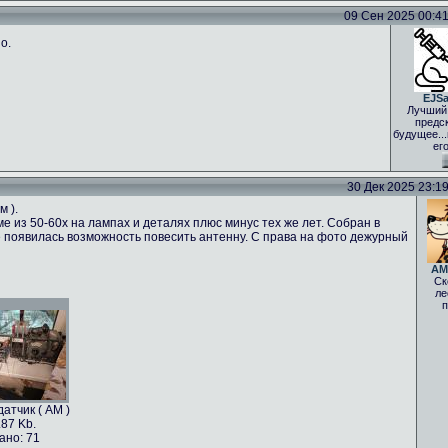
09 Сен 2025 00:41 
о.
EJS
Лучший
предс
будущее..
ег
30 Дек 2025 23:19 
м ).
е из 50-60х на лампах и деталях плюс минус тех же лет. Собран в
 не появилась возможность повесить антенну. С права на фото дежурный
AM
Ск
ле
п
атчик ( АМ )
.87 Kb.
ано: 71