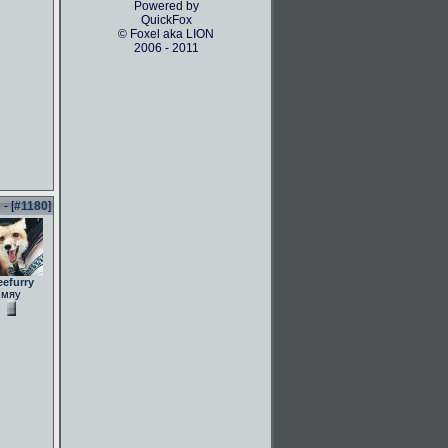
Powered by
QuickFox
© Foxel aka LION
2006 - 2011
- [
#1180
]
eefurry
мяу