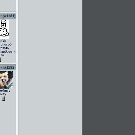
- [
#1181
]
anYo
 способ
казать
.изобрести
о ©
- [
#1182
]
eefurry
мяу