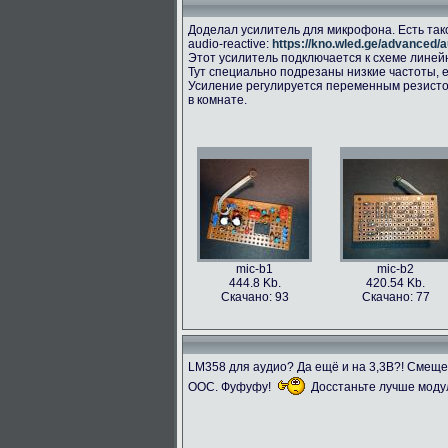
Доделал усилитель для микрофона. Есть так
audio-reactive:
https://kno.wled.ge/advanced/a
Этот усилитель подключается к схеме линейног
Тут специально подрезаны низкие частоты, е
Усиление регулируется переменным резисто
в комнате.
mic-b1
mic-b2
444.8 Kb.
420.54 Kb.
Скачано: 93
Скачано: 77
LM358 для аудио? Да ещё и на 3,3В?! Смещ
ООС. Фуфуфу!
Досстаньте лучше моду