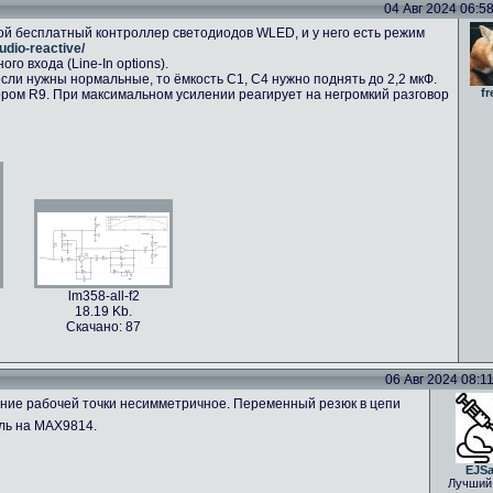
04 Авг 2024 06:58 
ой бесплатный контроллер светодиодов WLED, и у него есть режим
udio-reactive/
о входа (Line-In options).
сли нужны нормальные, то ёмкость C1, C4 нужно поднять до 2,2 мкФ.
fr
ром R9. При максимальном усилении реагирует на негромкий разговор
lm358-all-f2
18.19 Kb.
Скачано: 87
06 Авг 2024 08:11 
ение рабочей точки несимметричное. Переменный резюк в цепи
ль на MAX9814.
EJS
Лучший