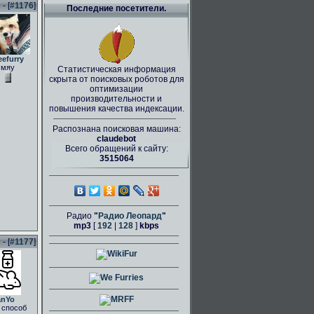
- [
#1176
]
Последние посетители.
eefurry
мяу
Статистическая информация
скрыта от поисковых роботов для
оптимизации
производительности и
повышения качества индексации.
Распознана поисковая машина:
claudebot
Всего обращений к сайту:
3515064
Радио
"
Радио Леопард
"
mp3
[
192
|
128
]
kbps
- [
#1177
]
anYo
 способ