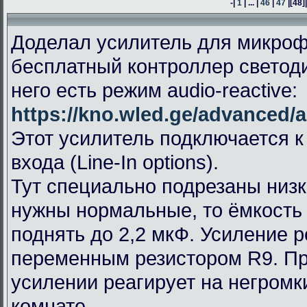
-|
1
| ... |
46
|
47
|
[48]
Доделал усилитель для микроф
бесплатный контроллер светод
него есть режим audio-reactive:
https://kno.wled.ge/advanced/a
Этот усилитель подключается к
входа (Line-In options).
Тут специально подрезаны низк
нужны нормальные, то ёмкость
поднять до 2,2 мкФ. Усиление 
переменным резистором R9. П
усилении реагирует на негромк
комнате.