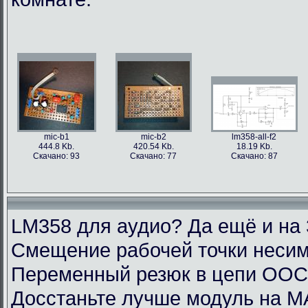
mic-b1
mic-b2
lm358-all-f2
444.8 Kb.
420.54 Kb.
18.19 Kb.
Скачано: 93
Скачано: 77
Скачано: 87
LM358 для аудио? Да ещё и на 
Смещение рабочей точки несим
Переменный резюк в цепи ОО
Досстаньте лучше модуль на M