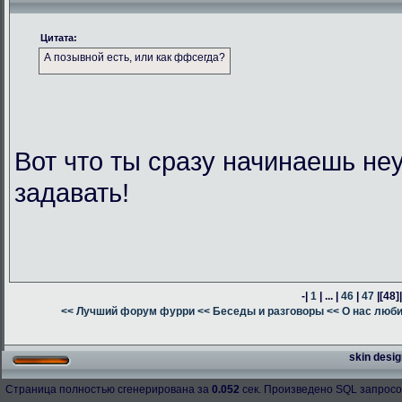
Цитата:
А позывной есть, или как ффсегда?
Вот что ты сразу начинаешь н
задавать!
-|
1
| ... |
46
|
47
|
[48]
<< Лучший форум фурри
<< Беседы и разговоры
<< О нас люб
skin desig
Страница полностью сгенерирована за
0.052
сек. Произведено SQL запросо