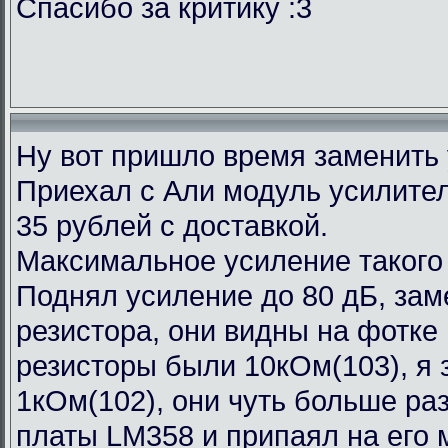
Спасибо за критику :3
Ну вот пришло время заменить
Приехал с Али модуль усилител
35 рублей с доставкой.
Максимальное усиление такого
Поднял усиление до 80 дБ, зам
резистора, они видны на фотке
резисторы были 10кОм(103), я 
1кОм(102), они чуть больше ра
платы LM358 и припаял на его