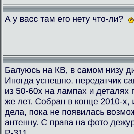
А у васс там его нету что-ли?
Балуюсь на КВ, в самом низу ди
Иногда успешно. передатчик с
из 50-60х на лампах и деталях
же лет. Собран в конце 2010-х, 
дела, пока не появилась возмо
антенну. С права на фото деж
Р-311.