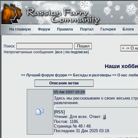
На главную
Форум
Правила
Портал
Галерея
Блоги
Поиск:
Непрочитанные сообщения: [
все
|
по подписке
]
Наши хобби
<< Лучший форум фурри
<< Беседы и разговоры
<< О нас люб
Описание ветви
05 Авг 2007 20:29
Здесь мы рассказываем о своих весьма стр
развлечения.
[RSS]
Чтение: Для всех. Ответ:
.
Постов: 1186.
Страница № 48 / 48.
Последнее 31 Дек 2025 03:18.