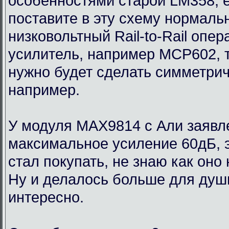
особенностями старой LM358, 
поставите в эту схему нормаль
низковольтный Rail-to-Rail опе
усилитель, например MCP602, 
нужно будет сделать симметри
например.
У модуля MAX9814 с Али заявл
максимальное усиление 60дБ, э
стал покупать, не знаю как оно
Ну и делалось больше для души
интересно.