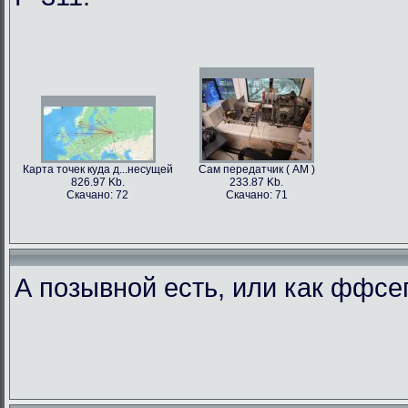
Карта точек куда д...несущей
Сам передатчик ( АМ )
826.97 Kb.
233.87 Kb.
Скачано: 72
Скачано: 71
А позывной есть, или как ффс