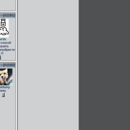
- [
#1181
]
anYo
 способ
казать
.изобрести
о ©
- [
#1182
]
eefurry
мяу