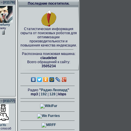
- [
#1176
]
Последние посетители.
eefurry
мяу
Статистическая информация
скрыта от поисковых роботов для
оптимизации
производительности и
повышения качества индексации.
Распознана поисковая машина:
claudebot
Всего обращений к сайту:
3505234
Радио
"
Радио Леопард
"
mp3
[
192
|
128
]
kbps
- [
#1177
]
anYo
 способ