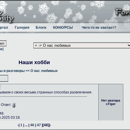
ртал
Галерея
Блоги
КОНКУРСЫ
Чего-то не хватает?
ке
]
Наши хобби
ы и разговоры
<< О нас любимых
ываем о своих весьма странных способах развлечения.
Нет аватара
sTiger
. Ответ:
.
48.
 2025 03:18.
-|
1
| ... |
46
|
47
|
[48]
|-