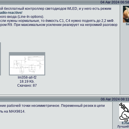
04 Авг 2024 06:58 
ой бесплатный контроллер светодиодов WLED, и у него есть режим
udio-reactive/
о входа (Line-In options).
сли нужны нормальные, то ёмкость C1, C4 нужно поднять до 2,2 мкФ.
fr
ром R9. При максимальном усилении реагирует на негромкий разговор
lm358-all-f2
18.19 Kb.
Скачано: 87
06 Авг 2024 08:11 
ение рабочей точки несимметричное. Переменный резюк в цепи
ль на MAX9814.
EJS
Лучший