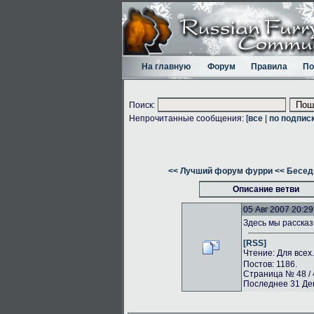
На главную
Форум
Правила
По
Поиск:
Непрочитанные сообщения: [
все
|
по подпис
<< Лучший форум фурри
<< Бесед
Описание ветви
05 Авг 2007 20:29
Здесь мы рассказ
[RSS]
Чтение: Для всех
Постов: 1186.
Страница № 48 / 
Последнее 31 Дек