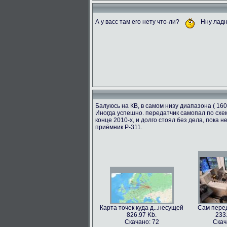
А у васс там его нету что-ли?
Нну ладн
Балуюсь на КВ, в самом низу диапазона ( 160
Иногда успешно. передатчик самопал по схем
конце 2010-х, и долго стоял без дела, пока
приёмник Р-311.
Карта точек куда д...несущей
Сам перед
826.97 Kb.
233
Скачано: 72
Скач