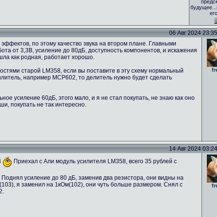
предс
будущее..
ег
06 Авг 2024 23:35 
эффектов, по этому качество звука на втором плане. Главными
та от 3,3В, усиление до 80дБ, доступность компонентов, и искажения
ошла как родная, работает хорошо.
fr
стями старой LM358, если вы поставите в эту схему нормальный
силитель, например MCP602, то делитель нужно будет сделать
ое усиление 60дБ, этого мало, и я не стал покупать, не знаю как оно
ши, покупать не так интересно.
14 Авг 2024 03:24 
8
Приехал с Али модуль усилителя LM358, всего 35 рублей с
 Поднял усиление до 80 дБ, заменив два резистора, они видны на
03), я заменил на 1кОм(102), они чуть больше размером. Снял с
fr
2.