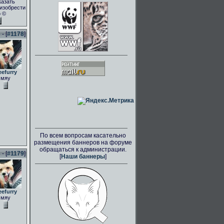
казать
.изобрести
о ©
- [
#1178
]
eefurry
мяу
По всем вопросам касательно
размещения баннеров на форуме
обращаться к администрации.
- [
#1179
]
[
Наши баннеры
]
eefurry
мяу