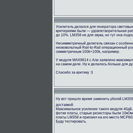
Усилитель делался для генератора световых 
критериями были — удовлетворительная рабо
до 10%. LM358 не для звука, но тут она под
Несимметричный делитель связан с особенно
низковольтный Rail-to-Rail операционный у
симметричным 100k+100k, например.
У модуля MAX9814 с Али заявлено максимальн
на самом деле. Ну и делалось больше для ду
Спасибо за критику :3
Ну вот пришло время заменить убогий LM35
доставкой.
Максимальное усиление такого модуля 40дБ.
фотке платы, старые резисторы были 10кОм(1
платы LM358 и припаял на его место MCP60
Буду тестировать.