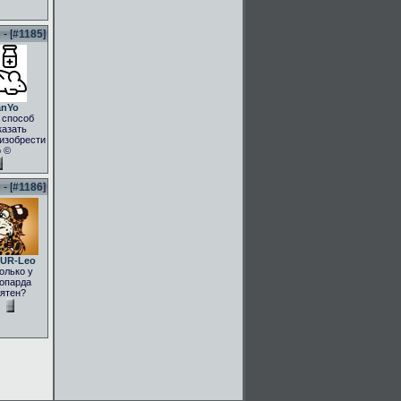
- [
#1185
]
anYo
 способ
казать
.изобрести
о ©
- [
#1186
]
UR-Leo
олько у
опарда
ятен?