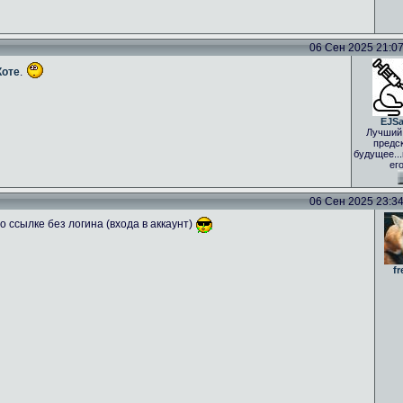
06 Сен 2025 21:07 
Коте
.
EJS
Лучший
предс
будущее..
ег
06 Сен 2025 23:34 
 ссылке без логина (входа в аккаунт)
fr