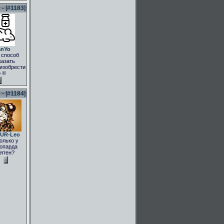
- [
#1183
]
anYo
 способ
казать
.изобрести
о ©
- [
#1184
]
UR-Leo
олько у
опарда
ятен?