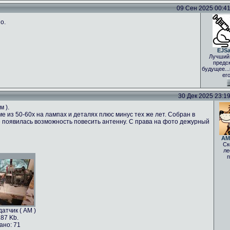
09 Сен 2025 00:41 
о.
EJS
Лучший
предс
будущее..
ег
30 Дек 2025 23:19 
м ).
е из 50-60х на лампах и деталях плюс минус тех же лет. Собран в
 не появилась возможность повесить антенну. С права на фото дежурный
AM
Ск
ле
п
атчик ( АМ )
.87 Kb.
ано: 71