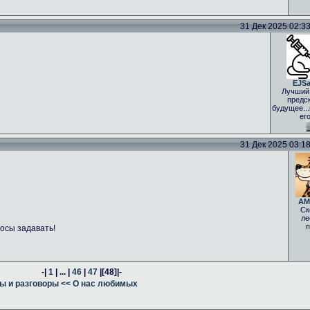
31 Дек 2025 02:33 
EJS
Лучший
предс
будущее..
ег
31 Дек 2025 03:18 
AM
Ск
ле
п
осы задавать!
-|
1
| ... |
46
|
47
|
[48]
|-
ы и разговоры
<< О нас любимых