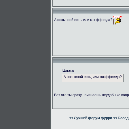
А позывной есть, или как ффсегда?
Цитата:
А позывной есть, или как ффсегда?
Вот что ты сразу начинаешь неудобные вопр
<< Лучший форум фурри
<< Бесед