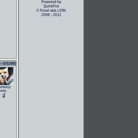
Powered by
QuickFox
© Foxel aka LION
2006 - 2011
- [
#1180
]
eefurry
мяу