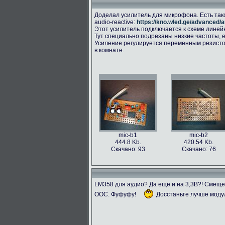
Доделал усилитель для микрофона. Есть так
audio-reactive:
https://kno.wled.ge/advanced/a
Этот усилитель подключается к схеме линейног
Тут специально подрезаны низкие частоты, е
Усиление регулируется переменным резисто
в комнате.
mic-b1
mic-b2
444.8 Kb.
420.54 Kb.
Скачано: 93
Скачано: 76
LM358 для аудио? Да ещё и на 3,3В?! Смещ
ООС. Фуфуфу!
Досстаньте лучше моду