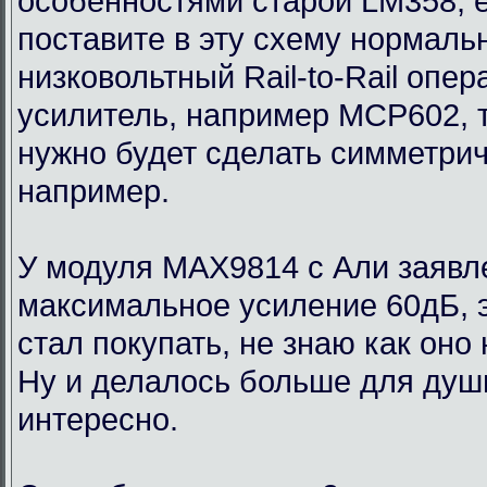
особенностями старой LM358, 
поставите в эту схему нормаль
низковольтный Rail-to-Rail опе
усилитель, например MCP602, 
нужно будет сделать симметри
например.
У модуля MAX9814 с Али заявл
максимальное усиление 60дБ, э
стал покупать, не знаю как оно
Ну и делалось больше для души
интересно.