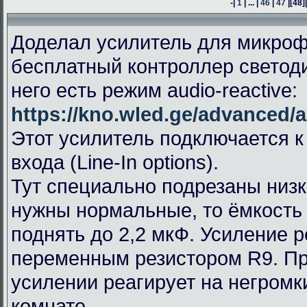
-|
1
| ... |
46
|
47
|
[48]
Доделал усилитель для микроф
бесплатный контроллер светод
него есть режим audio-reactive:
https://kno.wled.ge/advanced/a
Этот усилитель подключается к
входа (Line-In options).
Тут специально подрезаны низк
нужны нормальные, то ёмкость
поднять до 2,2 мкФ. Усиление 
переменным резистором R9. П
усилении реагирует на негромк
комнате.