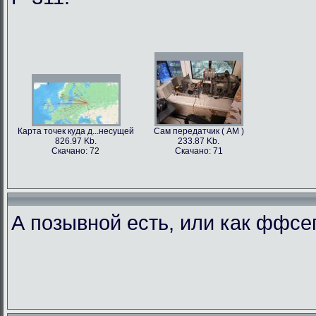
Карта точек куда д...несущей
Сам передатчик ( АМ )
826.97 Kb.
233.87 Kb.
Скачано: 72
Скачано: 71
А позывной есть, или как ффс