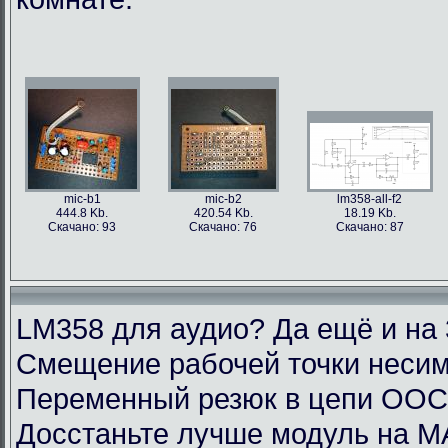
mic-b1
mic-b2
lm358-all-f2
444.8 Kb.
420.54 Kb.
18.19 Kb.
Скачано: 93
Скачано: 76
Скачано: 87
LM358 для аудио? Да ещё и на 
Смещение рабочей точки несим
Переменный резюк в цепи ОО
Досстаньте лучше модуль на M