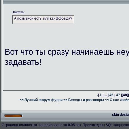
Цитата:
А позывной есть, или как ффсегда?
Вот что ты сразу начинаешь н
задавать!
-|
1
| ... |
46
|
47
|
[48]
<< Лучший форум фурри
<< Беседы и разговоры
<< О нас люб
skin desig
Страница полностью сгенерирована за
0.05
сек. Произведено SQL запросов