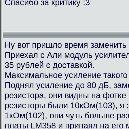
Спасибо за критику :3
Ну вот пришло время заменить
Приехал с Али модуль усилител
35 рублей с доставкой.
Максимальное усиление такого
Поднял усиление до 80 дБ, зам
резистора, они видны на фотке
резисторы были 10кОм(103), я 
1кОм(102), они чуть больше ра
платы LM358 и припаял на его