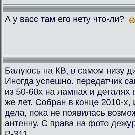
А у васс там его нету что-ли?
Балуюсь на КВ, в самом низу ди
Иногда успешно. передатчик с
из 50-60х на лампах и деталях
же лет. Собран в конце 2010-х, 
дела, пока не появилась возмо
антенну. С права на фото деж
Р-311.