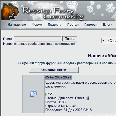
На главную
Форум
Правила
Портал
Галерея
Блоги
Поиск:
Непрочитанные сообщения: [
все
|
по подписке
]
Наши хобби
<< Лучший форум фурри
<< Беседы и разговоры
<< О нас люб
Описание ветви
05 Авг 2007 20:29
Здесь мы рассказываем о своих весьма стр
развлечения.
[RSS]
Чтение: Для всех. Ответ:
.
Постов: 1186.
Страница № 48 / 48.
Последнее 31 Дек 2025 03:18.