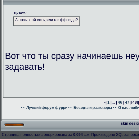
Цитата:
А позывной есть, или как ффсегда?
Вот что ты сразу начинаешь н
задавать!
-|
1
| ... |
46
|
47
|
[48]
<< Лучший форум фурри
<< Беседы и разговоры
<< О нас люб
skin desig
Страница полностью сгенерирована за
0.094
сек. Произведено SQL запросо