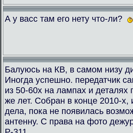
А у васс там его нету что-ли?
Балуюсь на КВ, в самом низу ди
Иногда успешно. передатчик с
из 50-60х на лампах и деталях
же лет. Собран в конце 2010-х, 
дела, пока не появилась возмо
антенну. С права на фото деж
Р-311.