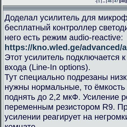
-|
1
| ... |
46
|
47
|
[48]
Доделал усилитель для микроф
бесплатный контроллер светод
него есть режим audio-reactive:
https://kno.wled.ge/advanced/a
Этот усилитель подключается к
входа (Line-In options).
Тут специально подрезаны низк
нужны нормальные, то ёмкость
поднять до 2,2 мкФ. Усиление 
переменным резистором R9. П
усилении реагирует на негромк
комнате.