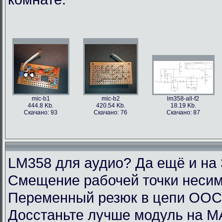
mic-b1
mic-b2
lm358-all-f2
444.8 Kb.
420.54 Kb.
18.19 Kb.
Скачано: 93
Скачано: 76
Скачано: 87
LM358 для аудио? Да ещё и на 
Смещение рабочей точки несим
Переменный резюк в цепи ОО
Досстаньте лучше модуль на M