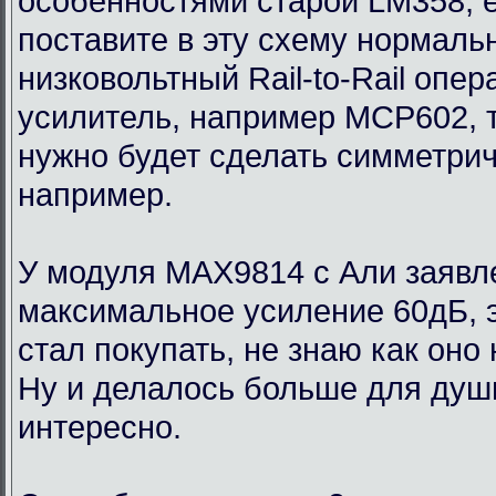
особенностями старой LM358, 
поставите в эту схему нормаль
низковольтный Rail-to-Rail опе
усилитель, например MCP602, 
нужно будет сделать симметри
например.
У модуля MAX9814 с Али заявл
максимальное усиление 60дБ, э
стал покупать, не знаю как оно
Ну и делалось больше для души
интересно.