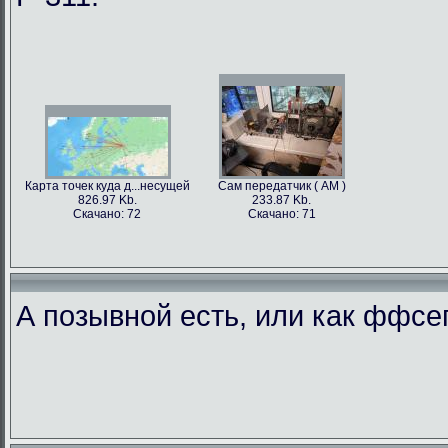
Карта точек куда д...несущей
Сам передатчик ( АМ )
826.97 Kb.
233.87 Kb.
Скачано: 72
Скачано: 71
А позывной есть, или как ффс