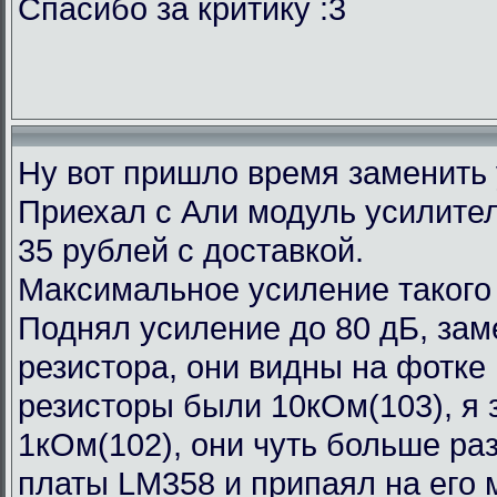
Спасибо за критику :3
Ну вот пришло время заменить
Приехал с Али модуль усилител
35 рублей с доставкой.
Максимальное усиление такого
Поднял усиление до 80 дБ, зам
резистора, они видны на фотке
резисторы были 10кОм(103), я 
1кОм(102), они чуть больше ра
платы LM358 и припаял на его