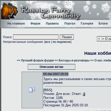
На главную
Форум
Правила
Портал
Галерея
Блоги
Поиск:
Непрочитанные сообщения: [
все
|
по подписке
]
Наши хобби
<< Лучший форум фурри
<< Беседы и разговоры
<< О нас люб
Описание ветви
05 Авг 2007 20:29
Здесь мы рассказываем о своих весьма стр
развлечения.
[RSS]
Чтение: Для всех. Ответ:
.
Постов: 1186.
Страница № 48 / 48.
Последнее 31 Дек 2025 03:18.