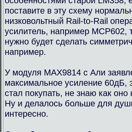
особенностями старой LM358, 
поставите в эту схему нормаль
низковольтный Rail-to-Rail опе
усилитель, например MCP602, 
нужно будет сделать симметри
например.
У модуля MAX9814 с Али заявл
максимальное усиление 60дБ, э
стал покупать, не знаю как оно
Ну и делалось больше для души
интересно.