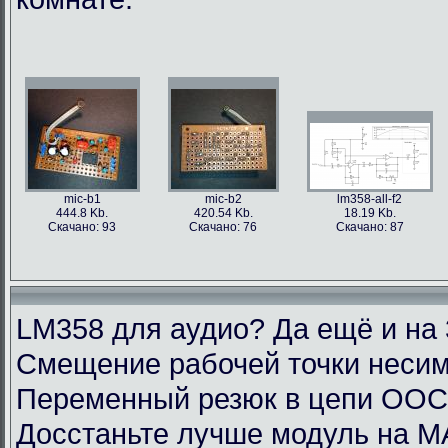
mic-b1
mic-b2
lm358-all-f2
444.8 Kb.
420.54 Kb.
18.19 Kb.
Скачано: 93
Скачано: 76
Скачано: 87
LM358 для аудио? Да ещё и на 
Смещение рабочей точки несим
Переменный резюк в цепи ОО
Досстаньте лучше модуль на M