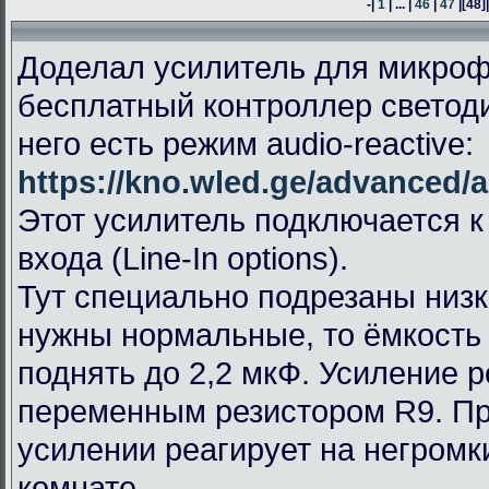
-|
1
| ... |
46
|
47
|
[48]
Доделал усилитель для микроф
бесплатный контроллер светод
него есть режим audio-reactive:
https://kno.wled.ge/advanced/a
Этот усилитель подключается к
входа (Line-In options).
Тут специально подрезаны низк
нужны нормальные, то ёмкость
поднять до 2,2 мкФ. Усиление 
переменным резистором R9. П
усилении реагирует на негромк
комнате.