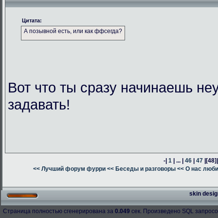
Цитата:
А позывной есть, или как ффсегда?
Вот что ты сразу начинаешь н
задавать!
-|
1
| ... |
46
|
47
|
[48]
<< Лучший форум фурри
<< Беседы и разговоры
<< О нас люб
skin desig
Страница полностью сгенерирована за
0.049
сек. Произведено SQL запросо