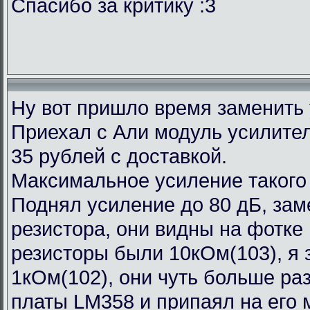
Спасибо за критику :3
Ну вот пришло время заменить
Приехал с Али модуль усилител
35 рублей с доставкой.
Максимальное усиление такого
Поднял усиление до 80 дБ, зам
резистора, они видны на фотке
резисторы были 10кОм(103), я 
1кОм(102), они чуть больше ра
платы LM358 и припаял на его