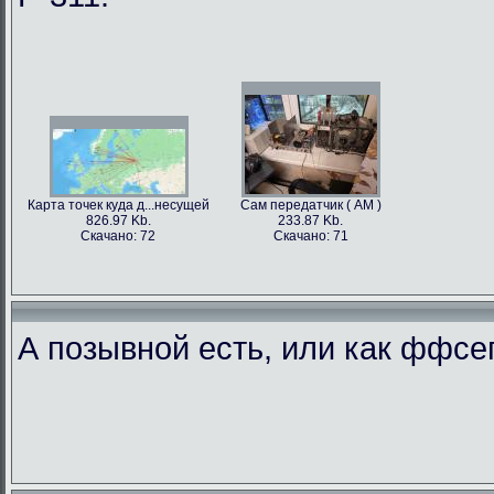
Карта точек куда д...несущей
Сам передатчик ( АМ )
826.97 Kb.
233.87 Kb.
Скачано: 72
Скачано: 71
А позывной есть, или как ффс