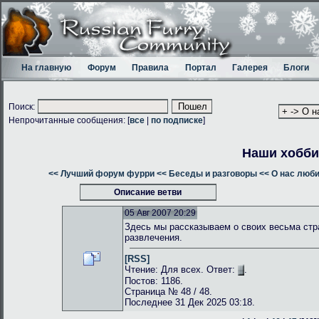
На главную
Форум
Правила
Портал
Галерея
Блоги
Поиск:
Непрочитанные сообщения: [
все
|
по подписке
]
Наши хобби
<< Лучший форум фурри
<< Беседы и разговоры
<< О нас люб
Описание ветви
05 Авг 2007 20:29
Здесь мы рассказываем о своих весьма стр
развлечения.
[RSS]
Чтение: Для всех. Ответ:
.
Постов: 1186.
Страница № 48 / 48.
Последнее 31 Дек 2025 03:18.