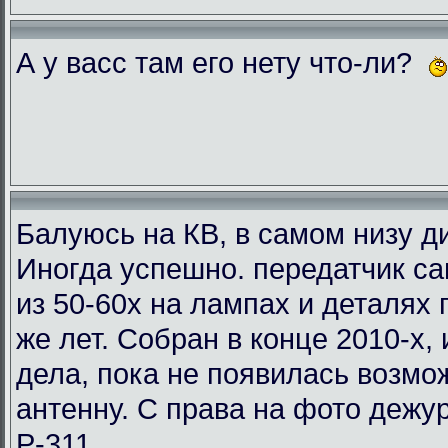
А у васс там его нету что-ли?
Балуюсь на КВ, в самом низу ди
Иногда успешно. передатчик с
из 50-60х на лампах и деталях
же лет. Собран в конце 2010-х, 
дела, пока не появилась возмо
антенну. С права на фото деж
Р-311.