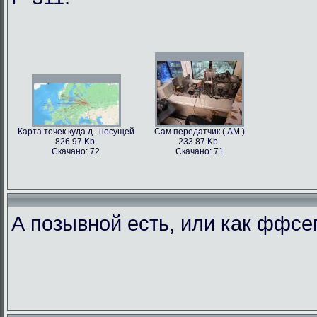
Карта точек куда д...несущей
Сам передатчик ( АМ )
826.97 Kb.
233.87 Kb.
Скачано: 72
Скачано: 71
А позывной есть, или как ффс