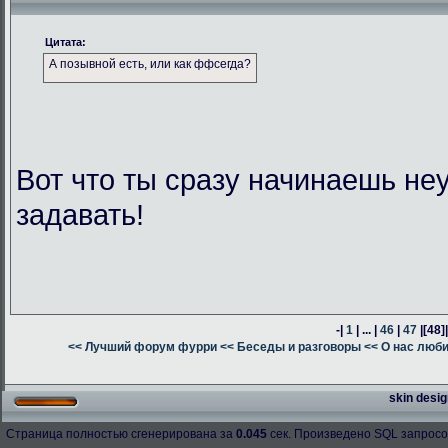
Цитата:
А позывной есть, или как ффсегда?
Вот что ты сразу начинаешь н
задавать!
-|
1
| ... |
46
|
47
|
[48]
<< Лучший форум фурри
<< Беседы и разговоры
<< О нас люб
skin desig
Страница полностью сгенерирована за
0.045
сек. Произведено SQL запросо