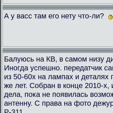
А у васс там его нету что-ли?
Балуюсь на КВ, в самом низу ди
Иногда успешно. передатчик с
из 50-60х на лампах и деталях
же лет. Собран в конце 2010-х, 
дела, пока не появилась возмо
антенну. С права на фото деж
Р-311.