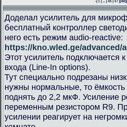
-|
1
| ... |
46
|
47
|
[48]
Доделал усилитель для микроф
бесплатный контроллер светод
него есть режим audio-reactive:
https://kno.wled.ge/advanced/a
Этот усилитель подключается к
входа (Line-In options).
Тут специально подрезаны низк
нужны нормальные, то ёмкость
поднять до 2,2 мкФ. Усиление 
переменным резистором R9. П
усилении реагирует на негромк
комнате.