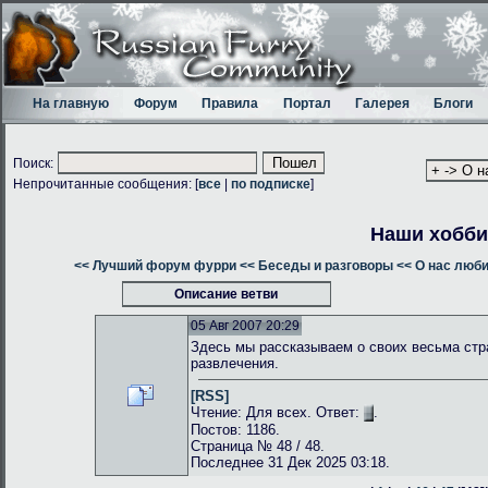
На главную
Форум
Правила
Портал
Галерея
Блоги
Поиск:
Непрочитанные сообщения: [
все
|
по подписке
]
Наши хобби
<< Лучший форум фурри
<< Беседы и разговоры
<< О нас люб
Описание ветви
05 Авг 2007 20:29
Здесь мы рассказываем о своих весьма стр
развлечения.
[RSS]
Чтение: Для всех. Ответ:
.
Постов: 1186.
Страница № 48 / 48.
Последнее 31 Дек 2025 03:18.