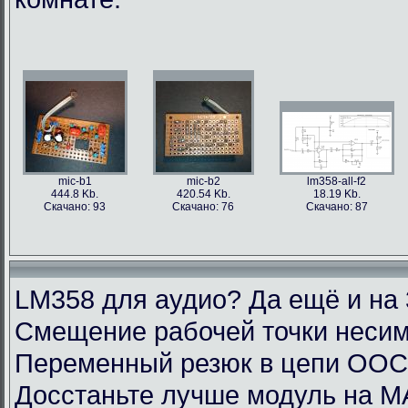
mic-b1
mic-b2
lm358-all-f2
444.8 Kb.
420.54 Kb.
18.19 Kb.
Скачано: 93
Скачано: 76
Скачано: 87
LM358 для аудио? Да ещё и на 
Смещение рабочей точки несим
Переменный резюк в цепи ОО
Досстаньте лучше модуль на M