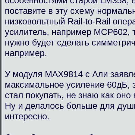
особенностями старой LM358, 
поставите в эту схему нормаль
низковольтный Rail-to-Rail опе
усилитель, например MCP602, 
нужно будет сделать симметри
например.
У модуля MAX9814 с Али заявл
максимальное усиление 60дБ, э
стал покупать, не знаю как оно
Ну и делалось больше для души
интересно.