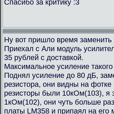
Спасибо за критику :3
Ну вот пришло время заменить
Приехал с Али модуль усилител
35 рублей с доставкой.
Максимальное усиление такого
Поднял усиление до 80 дБ, зам
резистора, они видны на фотке
резисторы были 10кОм(103), я 
1кОм(102), они чуть больше ра
платы LM358 и припаял на его