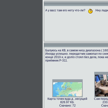
А у васс там его нету что-ли?
Нну ладн
Балуюсь на КВ, в самом низу диапазона ( 160
Иногда успешно. передатчик самопал по схем
конце 2010-х, и долго стоял без дела, пока
приёмник Р-311.
Карта точек куда д...несущей
Сам перед
826.97 Kb.
233
Скачано: 72
Скач