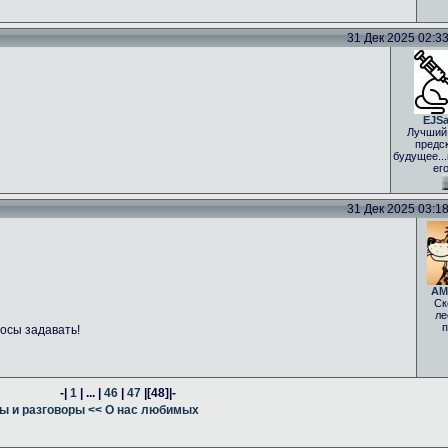
31 Дек 2025 02:33 
EJS
Лучший
предс
будущее..
ег
31 Дек 2025 03:18 
AM
Ск
ле
п
осы задавать!
-|
1
| ... |
46
|
47
|
[48]
|-
ы и разговоры
<< О нас любимых