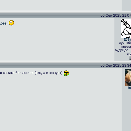
06 Сен 2025 21:07 
Коте
.
EJS
Лучший
предс
будущее..
ег
06 Сен 2025 23:34 
 ссылке без логина (входа в аккаунт)
fr