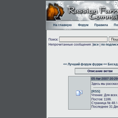
На главную
Форум
Правила
По
Поиск:
Непрочитанные сообщения: [
все
|
по подпис
<< Лучший форум фурри
<< Бесед
Описание ветви
05 Авг 2007 20:29
Здесь мы рассказ
[RSS]
Чтение: Для всех
Постов: 1186.
Страница № 48 / 
Последнее 31 Дек