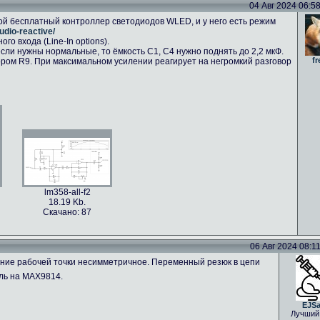
04 Авг 2024 06:58 
ой бесплатный контроллер светодиодов WLED, и у него есть режим
udio-reactive/
о входа (Line-In options).
сли нужны нормальные, то ёмкость C1, C4 нужно поднять до 2,2 мкФ.
fr
ром R9. При максимальном усилении реагирует на негромкий разговор
lm358-all-f2
18.19 Kb.
Скачано: 87
06 Авг 2024 08:11 
ение рабочей точки несимметричное. Переменный резюк в цепи
ль на MAX9814.
EJS
Лучший