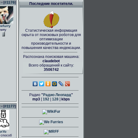
- [
#1176
]
Последние посетители.
eefurry
мяу
Статистическая информация
скрыта от поисковых роботов для
оптимизации
производительности и
повышения качества индексации.
Распознана поисковая машина:
claudebot
Всего обращений к сайту:
3506742
Радио
"
Радио Леопард
"
mp3
[
192
|
128
]
kbps
- [
#1177
]
anYo
 способ