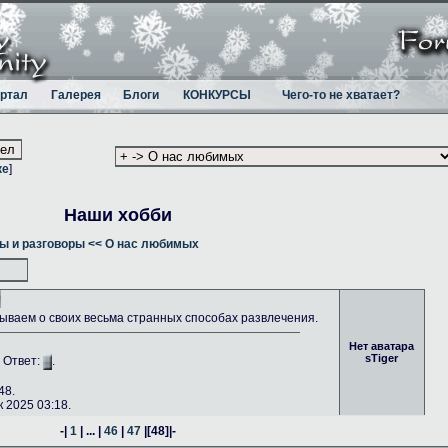
ртал
Галерея
Блоги
КОНКУРСЫ
Чего-то не хватает?
ке
]
Наши хобби
ы и разговоры
<< О нас любимых
ываем о своих весьма странных способах развлечения.
Нет аватара
sTiger
. Ответ:
.
48.
 2025 03:18.
-|
1
| ... |
46
|
47
|
[48]
|-