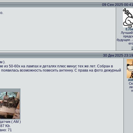
09 Сен 2025 00:41 
о.
EJS
Лучший
предс
будущее..
ег
30 Дек 2025 23:19 
м ).
е из 50-60х на лампах и деталях плюс минус тех же лет. Собран в
 не появилась возможность повесить антенну. С права на фото дежурный
AM
Ск
ле
п
атчик ( АМ )
.87 Kb.
ано: 71