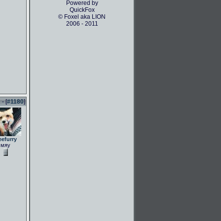
Powered by
QuickFox
© Foxel aka LION
2006 - 2011
- [
#1180
]
eefurry
мяу