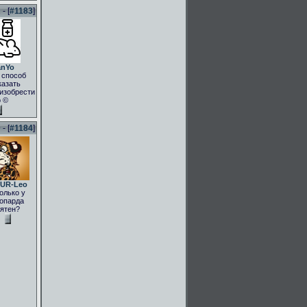
- [
#1183
]
anYo
 способ
казать
.изобрести
о ©
- [
#1184
]
UR-Leo
олько у
опарда
ятен?