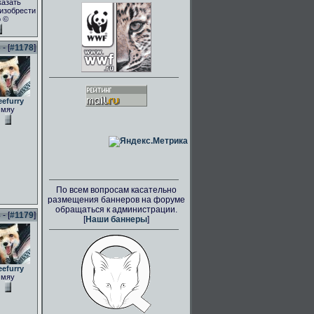
казать
.изобрести
о ©
- [
#1178
]
eefurry
мяу
По всем вопросам касательно
размещения баннеров на форуме
обращаться к администрации.
- [
#1179
]
[
Наши баннеры
]
eefurry
мяу