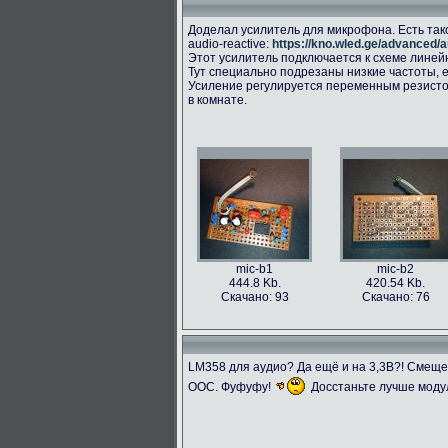
Доделал усилитель для микрофона. Есть так
audio-reactive:
https://kno.wled.ge/advanced/a
Этот усилитель подключается к схеме линейног
Тут специально подрезаны низкие частоты, е
Усиление регулируется переменным резисто
в комнате.
mic-b1
mic-b2
444.8 Kb.
420.54 Kb.
Скачано: 93
Скачано: 76
LM358 для аудио? Да ещё и на 3,3В?! Смещ
ООС. Фуфуфу!
Досстаньте лучше моду