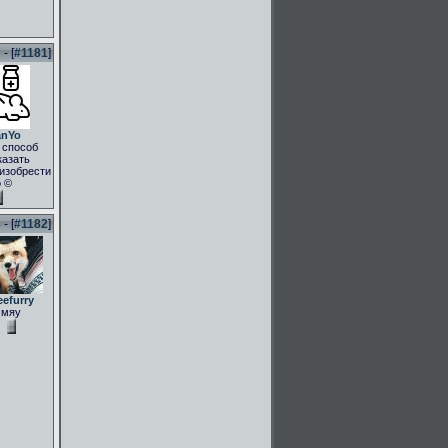
- [
#1181
]
anYo
 способ
казать
.изобрести
о ©
- [
#1182
]
eefurry
мяу