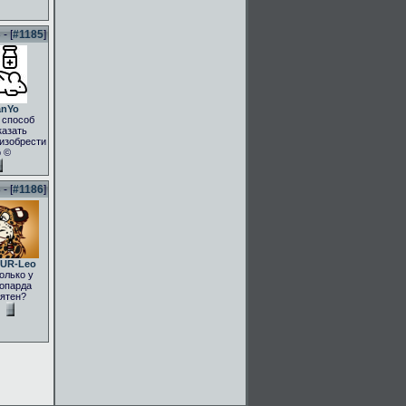
- [
#1185
]
anYo
 способ
казать
.изобрести
о ©
- [
#1186
]
UR-Leo
олько у
опарда
ятен?