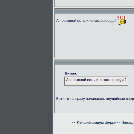
А позывной есть, или как ффсегда?
Цитата:
А позывной есть, или как ффсегда?
Вот что ты сразу начинаешь неудобные вопр
<< Лучший форум фурри
<< Бесед