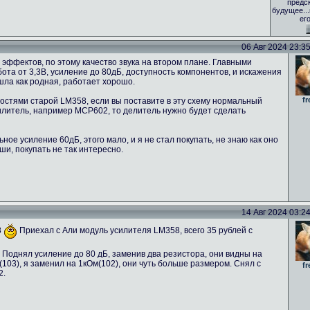
предс
будущее..
ег
06 Авг 2024 23:35 
эффектов, по этому качество звука на втором плане. Главными
та от 3,3В, усиление до 80дБ, доступность компонентов, и искажения
ошла как родная, работает хорошо.
fr
стями старой LM358, если вы поставите в эту схему нормальный
силитель, например MCP602, то делитель нужно будет сделать
ое усиление 60дБ, этого мало, и я не стал покупать, не знаю как оно
ши, покупать не так интересно.
14 Авг 2024 03:24 
8
Приехал с Али модуль усилителя LM358, всего 35 рублей с
 Поднял усиление до 80 дБ, заменив два резистора, они видны на
03), я заменил на 1кОм(102), они чуть больше размером. Снял с
fr
2.