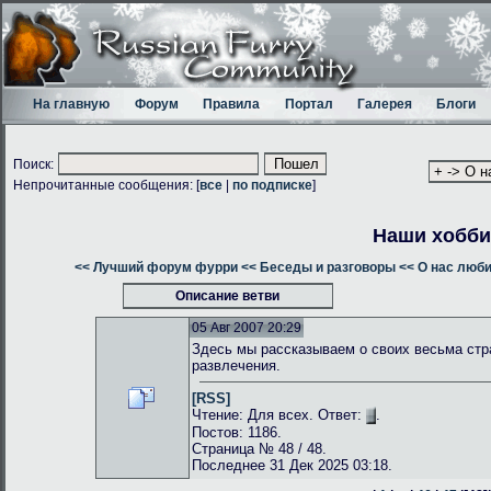
На главную
Форум
Правила
Портал
Галерея
Блоги
Поиск:
Непрочитанные сообщения: [
все
|
по подписке
]
Наши хобби
<< Лучший форум фурри
<< Беседы и разговоры
<< О нас люб
Описание ветви
05 Авг 2007 20:29
Здесь мы рассказываем о своих весьма стр
развлечения.
[RSS]
Чтение: Для всех. Ответ:
.
Постов: 1186.
Страница № 48 / 48.
Последнее 31 Дек 2025 03:18.