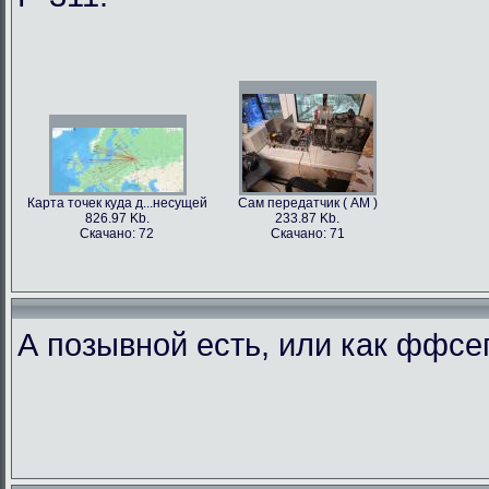
Карта точек куда д...несущей
Сам передатчик ( АМ )
826.97 Kb.
233.87 Kb.
Скачано: 72
Скачано: 71
А позывной есть, или как ффс