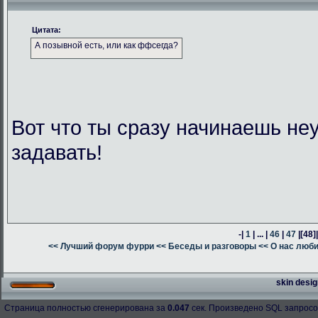
Цитата:
А позывной есть, или как ффсегда?
Вот что ты сразу начинаешь н
задавать!
-|
1
| ... |
46
|
47
|
[48]
<< Лучший форум фурри
<< Беседы и разговоры
<< О нас люб
skin desig
Страница полностью сгенерирована за
0.047
сек. Произведено SQL запросо