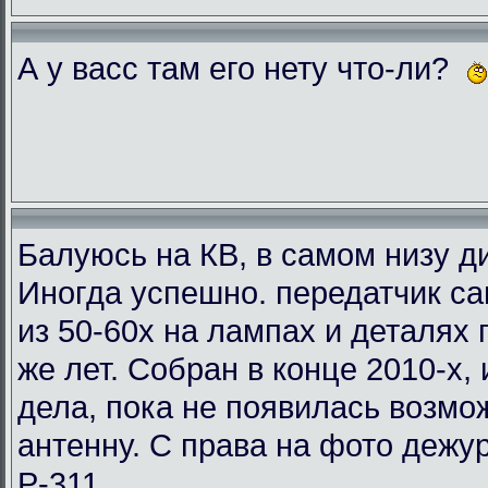
А у васс там его нету что-ли?
Балуюсь на КВ, в самом низу ди
Иногда успешно. передатчик с
из 50-60х на лампах и деталях
же лет. Собран в конце 2010-х, 
дела, пока не появилась возмо
антенну. С права на фото деж
Р-311.