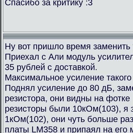
Спасибо за критику :3
Ну вот пришло время заменить
Приехал с Али модуль усилител
35 рублей с доставкой.
Максимальное усиление такого
Поднял усиление до 80 дБ, зам
резистора, они видны на фотке
резисторы были 10кОм(103), я 
1кОм(102), они чуть больше ра
платы LM358 и припаял на его