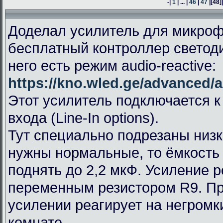
-|
1
| ... |
46
|
47
|
[48]
Доделал усилитель для микроф
бесплатный контроллер светод
него есть режим audio-reactive:
https://kno.wled.ge/advanced/a
Этот усилитель подключается к
входа (Line-In options).
Тут специально подрезаны низк
нужны нормальные, то ёмкость
поднять до 2,2 мкФ. Усиление 
переменным резистором R9. П
усилении реагирует на негромк
комнате.