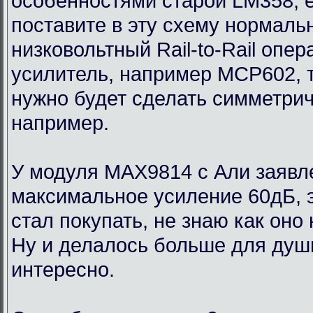
особенностями старой LM358, 
поставите в эту схему нормаль
низковольтный Rail-to-Rail опе
усилитель, например MCP602, 
нужно будет сделать симметри
например.
У модуля MAX9814 с Али заявл
максимальное усиление 60дБ, э
стал покупать, не знаю как оно
Ну и делалось больше для души
интересно.