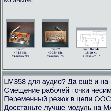
mic-b1
mic-b2
lm358-all-f2
444.8 Kb.
420.54 Kb.
18.19 Kb.
Скачано: 93
Скачано: 76
Скачано: 87
LM358 для аудио? Да ещё и на 
Смещение рабочей точки несим
Переменный резюк в цепи ОО
Досстаньте лучше модуль на M