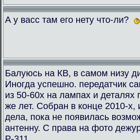
А у васс там его нету что-ли?
Балуюсь на КВ, в самом низу ди
Иногда успешно. передатчик с
из 50-60х на лампах и деталях
же лет. Собран в конце 2010-х, 
дела, пока не появилась возмо
антенну. С права на фото деж
Р-311.