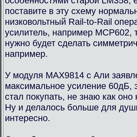
особенностями старой LM358, 
поставите в эту схему нормаль
низковольтный Rail-to-Rail опе
усилитель, например MCP602, 
нужно будет сделать симметри
например.
У модуля MAX9814 с Али заявл
максимальное усиление 60дБ, э
стал покупать, не знаю как оно
Ну и делалось больше для души
интересно.