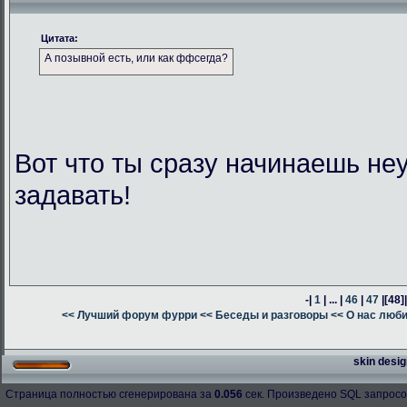
Цитата:
А позывной есть, или как ффсегда?
Вот что ты сразу начинаешь н
задавать!
-|
1
| ... |
46
|
47
|
[48]
<< Лучший форум фурри
<< Беседы и разговоры
<< О нас люб
skin desig
Страница полностью сгенерирована за
0.056
сек. Произведено SQL запросо