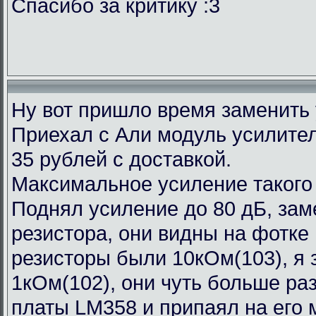
Спасибо за критику :3
Ну вот пришло время заменить
Приехал с Али модуль усилител
35 рублей с доставкой.
Максимальное усиление такого
Поднял усиление до 80 дБ, зам
резистора, они видны на фотке
резисторы были 10кОм(103), я 
1кОм(102), они чуть больше ра
платы LM358 и припаял на его