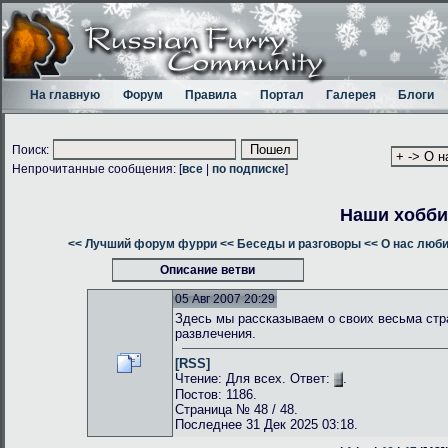
На главную
Форум
Правила
Портал
Галерея
Блоги
Поиск:
Непрочитанные сообщения: [
все
|
по подписке
]
Наши хобби
<< Лучший форум фурри
<< Беседы и разговоры
<< О нас люб
Описание ветви
05 Авг 2007 20:29
Здесь мы рассказываем о своих весьма стр
развлечения.
[RSS]
Чтение: Для всех. Ответ:
.
Постов: 1186.
Страница № 48 / 48.
Последнее 31 Дек 2025 03:18.