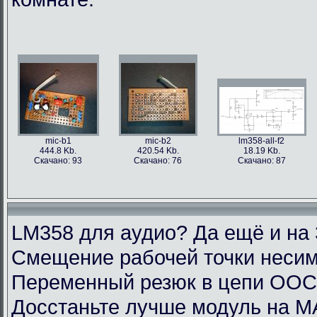
mic-b1
mic-b2
lm358-all-f2
444.8 Kb.
420.54 Kb.
18.19 Kb.
Скачано: 93
Скачано: 76
Скачано: 87
LM358 для аудио? Да ещё и на 
Смещение рабочей точки несим
Переменный резюк в цепи ОО
Досстаньте лучше модуль на M