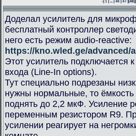
-|
1
| ... |
46
|
47
|
[48]
Доделал усилитель для микроф
бесплатный контроллер светод
него есть режим audio-reactive:
https://kno.wled.ge/advanced/a
Этот усилитель подключается к
входа (Line-In options).
Тут специально подрезаны низк
нужны нормальные, то ёмкость
поднять до 2,2 мкФ. Усиление 
переменным резистором R9. П
усилении реагирует на негромк
комнате.