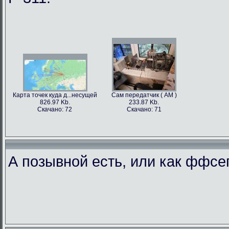
Карта точек куда д...несущей
Сам передатчик ( АМ )
826.97 Kb.
233.87 Kb.
Скачано: 72
Скачано: 71
А позывной есть, или как ффс