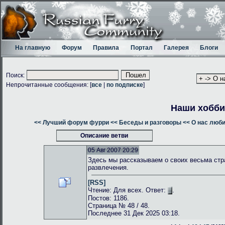
На главную
Форум
Правила
Портал
Галерея
Блоги
Поиск:
Непрочитанные сообщения: [
все
|
по подписке
]
Наши хобби
<< Лучший форум фурри
<< Беседы и разговоры
<< О нас люб
Описание ветви
05 Авг 2007 20:29
Здесь мы рассказываем о своих весьма стр
развлечения.
[RSS]
Чтение: Для всех. Ответ:
.
Постов: 1186.
Страница № 48 / 48.
Последнее 31 Дек 2025 03:18.