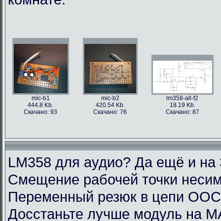
mic-b1
mic-b2
lm358-all-f2
444.8 Kb.
420.54 Kb.
18.19 Kb.
Скачано: 93
Скачано: 76
Скачано: 87
LM358 для аудио? Да ещё и на 
Смещение рабочей точки несим
Переменный резюк в цепи ОО
Досстаньте лучше модуль на M