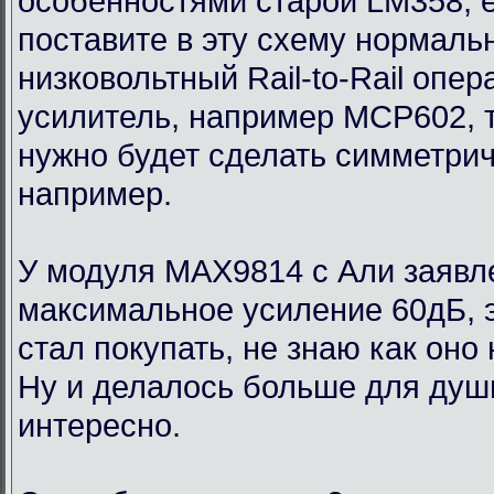
особенностями старой LM358, 
поставите в эту схему нормаль
низковольтный Rail-to-Rail опе
усилитель, например MCP602, 
нужно будет сделать симметри
например.
У модуля MAX9814 с Али заявл
максимальное усиление 60дБ, э
стал покупать, не знаю как оно
Ну и делалось больше для души
интересно.