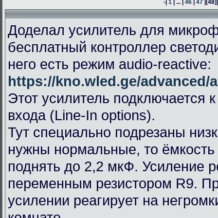
-|
1
| ... |
46
|
47
|
[48]
Доделал усилитель для микроф
бесплатный контроллер светод
него есть режим audio-reactive:
https://kno.wled.ge/advanced/a
Этот усилитель подключается к
входа (Line-In options).
Тут специально подрезаны низк
нужны нормальные, то ёмкость
поднять до 2,2 мкФ. Усиление 
переменным резистором R9. П
усилении реагирует на негромк
комнате.