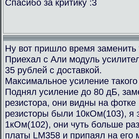
Спасибо за критику :3
Ну вот пришло время заменить
Приехал с Али модуль усилител
35 рублей с доставкой.
Максимальное усиление такого
Поднял усиление до 80 дБ, зам
резистора, они видны на фотке
резисторы были 10кОм(103), я 
1кОм(102), они чуть больше ра
платы LM358 и припаял на его