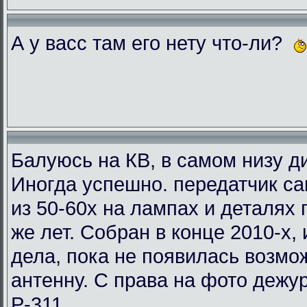
А у васс там его нету что-ли?
Балуюсь на КВ, в самом низу ди
Иногда успешно. передатчик с
из 50-60х на лампах и деталях
же лет. Собран в конце 2010-х, 
дела, пока не появилась возмо
антенну. С права на фото деж
Р-311.