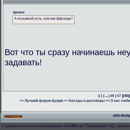
Цитата:
А позывной есть, или как ффсегда?
Вот что ты сразу начинаешь н
задавать!
-|
1
| ... |
46
|
47
|
[48]
<< Лучший форум фурри
<< Беседы и разговоры
<< О нас люб
skin desig
Страница полностью сгенерирована за
0.051
сек. Произведено SQL запросо