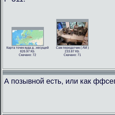
Карта точек куда д...несущей
Сам передатчик ( АМ )
826.97 Kb.
233.87 Kb.
Скачано: 72
Скачано: 71
А позывной есть, или как ффс