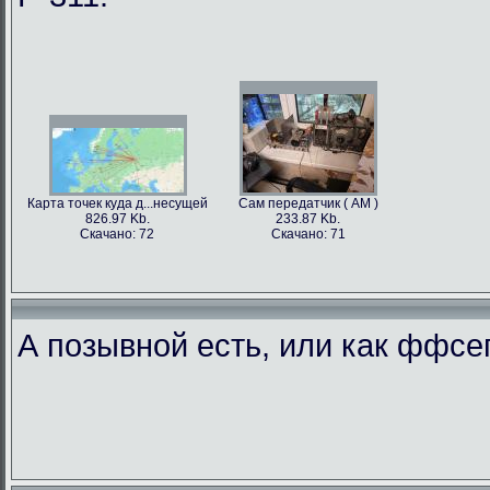
Карта точек куда д...несущей
Сам передатчик ( АМ )
826.97 Kb.
233.87 Kb.
Скачано: 72
Скачано: 71
А позывной есть, или как ффс