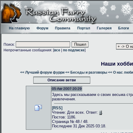
На главную
Форум
Правила
Портал
Галерея
Блоги
Поиск:
Непрочитанные сообщения: [
все
|
по подписке
]
Наши хобби
<< Лучший форум фурри
<< Беседы и разговоры
<< О нас люб
Описание ветви
05 Авг 2007 20:29
Здесь мы рассказываем о своих весьма стр
развлечения.
[RSS]
Чтение: Для всех. Ответ:
.
Постов: 1186.
Страница № 48 / 48.
Последнее 31 Дек 2025 03:18.