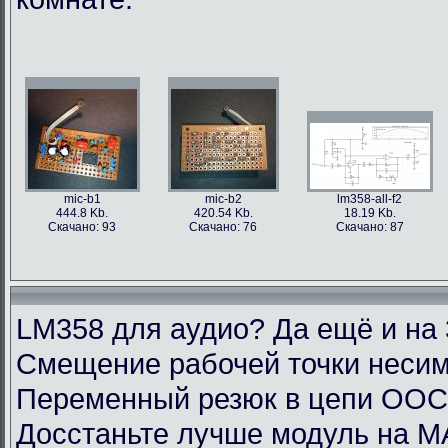
mic-b1
mic-b2
lm358-all-f2
444.8 Kb.
420.54 Kb.
18.19 Kb.
Скачано: 93
Скачано: 76
Скачано: 87
LM358 для аудио? Да ещё и на 
Смещение рабочей точки несим
Переменный резюк в цепи ОО
Досстаньте лучше модуль на M