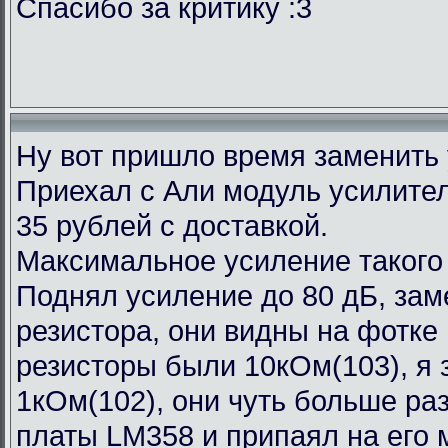
Спасибо за критику :3
Ну вот пришло время заменить
Приехал с Али модуль усилител
35 рублей с доставкой.
Максимальное усиление такого
Поднял усиление до 80 дБ, зам
резистора, они видны на фотке
резисторы были 10кОм(103), я 
1кОм(102), они чуть больше ра
платы LM358 и припаял на его