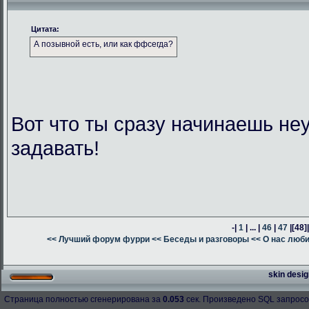
Цитата:
А позывной есть, или как ффсегда?
Вот что ты сразу начинаешь н
задавать!
-|
1
| ... |
46
|
47
|
[48]
<< Лучший форум фурри
<< Беседы и разговоры
<< О нас люб
skin desig
Страница полностью сгенерирована за
0.053
сек. Произведено SQL запросо