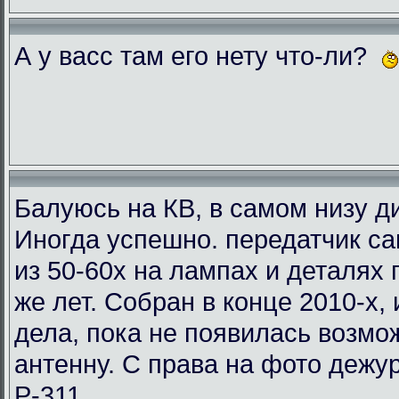
А у васс там его нету что-ли?
Балуюсь на КВ, в самом низу ди
Иногда успешно. передатчик с
из 50-60х на лампах и деталях
же лет. Собран в конце 2010-х, 
дела, пока не появилась возмо
антенну. С права на фото деж
Р-311.