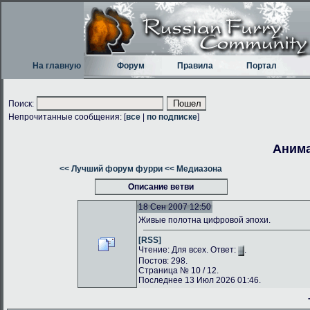
На главную
Форум
Правила
Портал
Поиск:
Непрочитанные сообщения: [
все
|
по подписке
]
Анима
<< Лучший форум фурри
<< Медиазона
Описание ветви
18 Сен 2007 12:50
Живые полотна цифровой эпохи.
[RSS]
Чтение: Для всех. Ответ:
.
Постов: 298.
Страница № 10 / 12.
Последнее 13 Июл 2026 01:46.