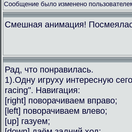
Сообщение было изменено пользователем
Смешная анимация! Посмеялас
Рад, что понравилась.
1).Одну игруху интересную сег
racing". Навигация:
[right] поворачиваем вправо;
[left] поворачиваем влево;
[up] газуем;
[down] даём задний ход;