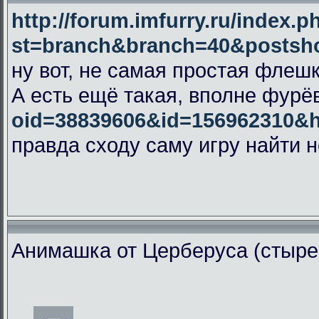
http://forum.imfurry.ru/index.p
st=branch&branch=40&postsh
ну вот, не самая простая флеш
А есть ещё такая, вполне фурё
oid=38839606&id=156962310&
правда сходу саму игру найти н
Анимашка от Церберуса (стыре