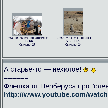
1363019126.livsi-leopard чмоки
1389097434.livsi-leopard 1
161.2 Kb.
592.11 Kb.
Скачано: 27
Скачано: 24
А старьё-то — нехилое!
======
Флешка от Церберуса про "олен
http://www.youtube.com/wat