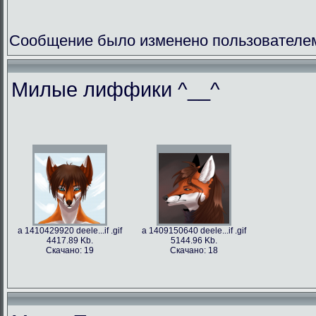
Сообщение было изменено пользователем
Милые лиффики ^__^
a 1410429920 deele...if .gif
a 1409150640 deele...if .gif
4417.89 Kb.
5144.96 Kb.
Скачано: 19
Скачано: 18