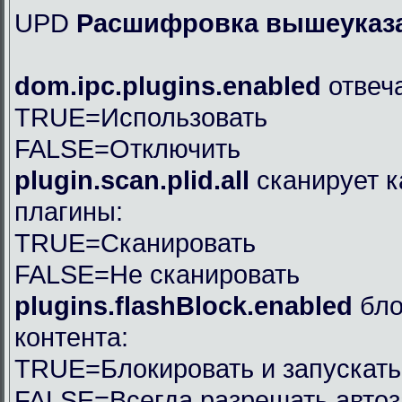
UPD
Расшифровка вышеуказа
dom.ipc.plugins.enabled
отвеча
TRUE=Использовать
FALSE=Отключить
plugin.scan.plid.all
сканирует к
плагины:
TRUE=Сканировать
FALSE=Не сканировать
plugins.flashBlock.enabled
бло
контента:
TRUE=Блокировать и запускать
FALSE=Всегда разрешать автоз