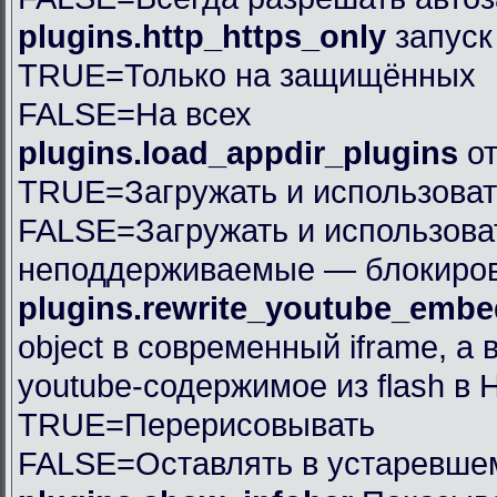
plugins.http_https_only
запуск
TRUE=Только на защищённых
FALSE=На всех
plugins.load_appdir_plugins
от
TRUE=Загружать и использова
FALSE=Загружать и использова
неподдерживаемые — блокиро
plugins.rewrite_youtube_emb
object в современный iframe, 
youtube-содержимое из flash в
TRUE=Перерисовывать
FALSE=Оставлять в устаревше