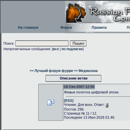
На главную
Форум
Правила
П
Поиск:
Непрочитанные сообщения: [
все
|
по подписке
]
<< Лучший форум фурри
<< Медиазона
Описание ветви
18 Сен 2007 12:50
Живые полотна цифровой эпохи.
[RSS]
Чтение: Для всех. Ответ:
.
Постов: 298.
Страница № 11 / 12.
Последнее 13 Июл 2026 01:46.