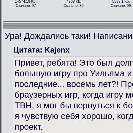
14574.18 Kb.
4968 Kb.
5589.1 Kb.
Скачано: 97
Скачано: 89
Скачано: 99
Ура! Дождались таки! Написание
Цитата: Kajenx
Привет, ребята! Это был долг
большую игру про Уильяма и
последние... восемь лет?! Пр
браузерных игр, когда игру 
TBH, я мог бы вернуться к бо
я чувствую себя хорошо, ког
проект.