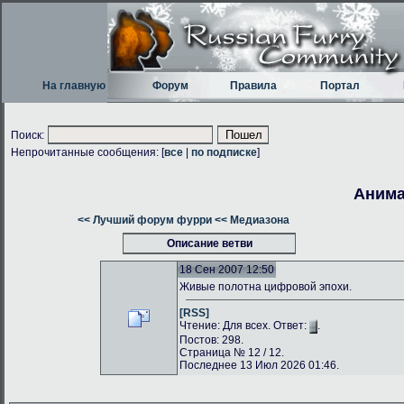
На главную
Форум
Правила
Портал
Поиск:
Непрочитанные сообщения: [
все
|
по подписке
]
Анима
<< Лучший форум фурри
<< Медиазона
Описание ветви
18 Сен 2007 12:50
Живые полотна цифровой эпохи.
[RSS]
Чтение: Для всех. Ответ:
.
Постов: 298.
Страница № 12 / 12.
Последнее 13 Июл 2026 01:46.