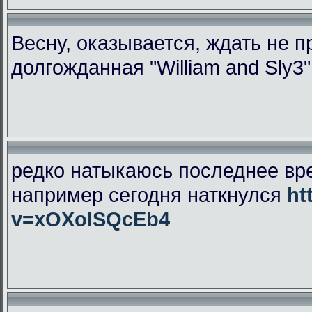
Весну, оказывается, ждать не 
долгожданная "William and Sly3
редко натыкаюсь последнее вр
например сегодня наткнулся
ht
v=xOXolSQcEb4