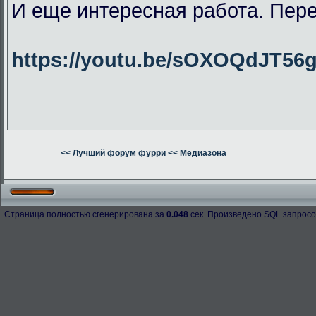
И еще интересная работа. Пер
https://youtu.be/sOXOQdJT56
<< Лучший форум фурри
<< Медиазона
Страница полностью сгенерирована за
0.048
сек. Произведено SQL запросо