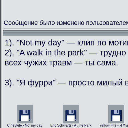
Сообщение было изменено пользователем
1). "Not my day" — клип по мо
2). "A walk in the park" — труд
всех чужих травм — ты сама.
3). "Я фурри" — просто милый 
Cineytele - Not my day
Eric Schwartz - A ...he Park
Yellow Fire - Я Ф