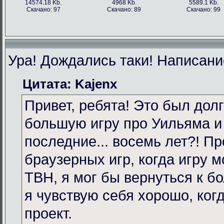
14574.18 Kb.
4968 Kb.
5589.1 Kb.
Скачано: 97
Скачано: 89
Скачано: 99
Ура! Дождались таки! Написание
Цитата: Kajenx
Привет, ребята! Это был долг
большую игру про Уильяма и
последние... восемь лет?! Пр
браузерных игр, когда игру 
TBH, я мог бы вернуться к бо
я чувствую себя хорошо, ког
проект.