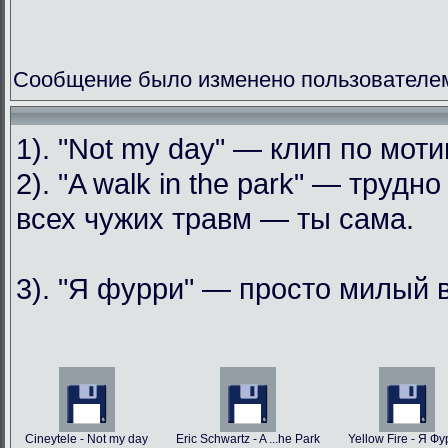
Сообщение было изменено пользователем
1). "Not my day" — клип по мо
2). "A walk in the park" — труд
всех чужих травм — ты сама.
3). "Я фурри" — просто милый 
Cineytele - Not my day
Eric Schwartz - A ...he Park
Yellow Fire - Я Ф