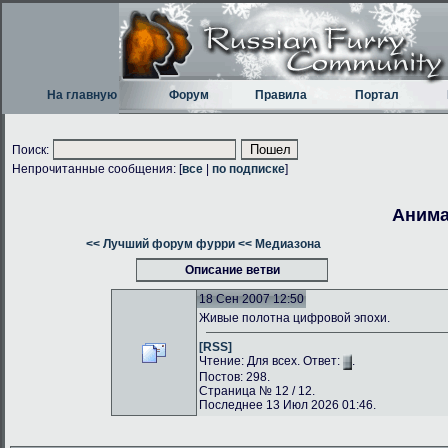
На главную
Форум
Правила
Портал
Поиск:
Непрочитанные сообщения: [
все
|
по подписке
]
Анима
<< Лучший форум фурри
<< Медиазона
Описание ветви
18 Сен 2007 12:50
Живые полотна цифровой эпохи.
[RSS]
Чтение: Для всех. Ответ:
.
Постов: 298.
Страница № 12 / 12.
Последнее 13 Июл 2026 01:46.