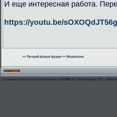
И еще интересная работа. Пер
https://youtu.be/sOXOQdJT56
<< Лучший форум фурри
<< Медиазона
Страница полностью сгенерирована за
0.108
сек. Произведено SQL запросо