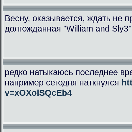
Весну, оказывается, ждать не 
долгожданная "William and Sly3
редко натыкаюсь последнее вр
например сегодня наткнулся
ht
v=xOXolSQcEb4