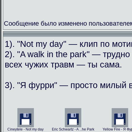
Сообщение было изменено пользователем
1). "Not my day" — клип по мо
2). "A walk in the park" — труд
всех чужих травм — ты сама.
3). "Я фурри" — просто милый 
Cineytele - Not my day
Eric Schwartz - A ...he Park
Yellow Fire - Я Ф