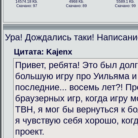
14574.18 Kb.
4968 Kb.
5589.1 Kb.
Скачано: 97
Скачано: 89
Скачано: 99
Ура! Дождались таки! Написание
Цитата: Kajenx
Привет, ребята! Это был долг
большую игру про Уильяма и
последние... восемь лет?! Пр
браузерных игр, когда игру 
TBH, я мог бы вернуться к бо
я чувствую себя хорошо, ког
проект.