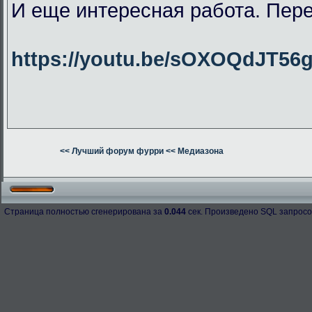
И еще интересная работа. Пер
https://youtu.be/sOXOQdJT56
<< Лучший форум фурри
<< Медиазона
Страница полностью сгенерирована за
0.044
сек. Произведено SQL запросо