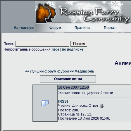
На главную
Форум
Правила
Портал
Поиск:
Непрочитанные сообщения: [
все
|
по подписке
]
Анима
<< Лучший форум фурри
<< Медиазона
Описание ветви
18 Сен 2007 12:50
Живые полотна цифровой эпохи.
[RSS]
Чтение: Для всех. Ответ:
.
Постов: 298.
Страница № 12 / 12.
Последнее 13 Июл 2026 01:46.