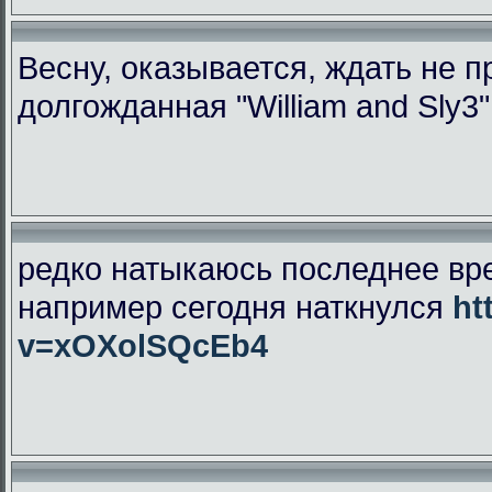
Весну, оказывается, ждать не 
долгожданная "William and Sly3
редко натыкаюсь последнее вр
например сегодня наткнулся
ht
v=xOXolSQcEb4